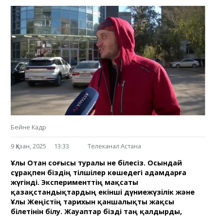
Бейне Кадр
9 Қазан, 2025
13:33
Телеканал Астана
Ұлы Отан соғысы туралы не білесіз. Осындай
сұрақпен біздің тілшілер көшедегі адамдарға
жүгінді. Эксперименттің мақсаты
қазақстандықтардың екінші дүниежүзілік және
Ұлы Жеңістің тарихын қаншалықты жақсы
білетінін білу. Жауаптар бізді таң қалдырды,