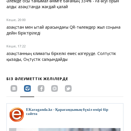
Әлемде осы танымал өнімге бағаның 334% - ға өсуі орын
алды: Қазақстанда жағдай қалай
Кеше, 20:00
Қазақстан мен Қытай арасындағы QR-төлемдер жыл соңына
дейін біріктіріледі
Кеше, 17:22
Қазақстанның климаты біркелкі емес өзгеруде. Солтүстік
қызады, Оңтүстік салқындайды
БІЗ ӘЛЕУМЕТТІК ЖЕЛІЛЕРДЕ
EKaraganda.kz - Қарағандының бүкіл өмірі бір
сайтта