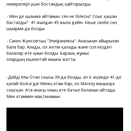
немерелері үшін бостандық қайтарылды.
- Мен де қызыма айтамын: сен не білесің? Соғыс қашан
басталды? 41 жылдан 45 жылға дейін. Кеше сөзбе-сөз
шығарма да болды.
- Сәкен Жүнісовтың "Эпифаниясы". Анасынан айырылған
бала бар. Алады, ол жетім қалады және сол кездегі
балалар өте қиын болды. Барлық жұмыс
олардың кішкентай иығына жатты.
-Дейді Ұлы Отан соғысы 39-да болды, ал іс жүзінде 41-де
қалай болса да! Менің атам бар, ол Мәскеу маңында
соғысқан. Ата-анасы оның өте батыл болғанын айтады.
Мен атаммен мақтанамын.