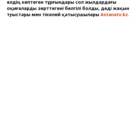
елдің көптеген тұрғындары сол жылдардағы
оқиғаларды зерттегені белгілі болды, деді жақын
туыстары мен тікелей қатысушылары
Аstanatv.kz.