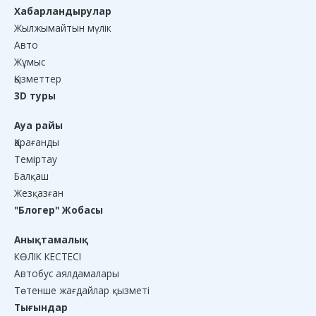
Хабарландырулар
Жылжымайтын мүлік
Авто
Жұмыс
Қызметтер
3D туры
Ауа райы
Қарағанды
Теміртау
Балқаш
Жезқазған
"Блогер" Жобасы
Анықтамалық
КӨЛІК КЕСТЕСІ
Автобус аялдамалары
Төтенше жағдайлар қызметі
Тығындар