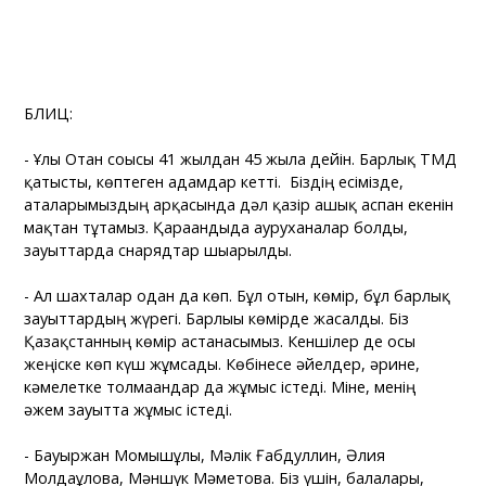
БЛИЦ:
- Ұлы Отан соғысы 41 жылдан 45 жылға дейін. Барлық ТМД
қатысты, көптеген адамдар кетті. Біздің есімізде,
аталарымыздың арқасында дәл қазір ашық аспан екенін
мақтан тұтамыз. Қарағандыда ауруханалар болды,
зауыттарда снарядтар шығарылды.
- Ал шахталар одан да көп. Бұл отын, көмір, бұл барлық
зауыттардың жүрегі. Барлығы көмірде жасалды. Біз
Қазақстанның көмір астанасымыз. Кеншілер де осы
жеңіске көп күш жұмсады. Көбінесе әйелдер, әрине,
кәмелетке толмағандар да жұмыс істеді. Міне, менің
әжем зауытта жұмыс істеді.
- Бауыржан Момышұлы, Мәлік Ғабдуллин, Әлия
Молдағұлова, Мәншүк Мәметова. Біз үшін, балалары,