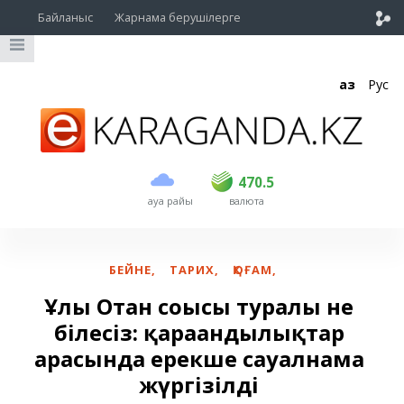
Байланыс
Жарнама берушілерге
Қаз
Рус
сатып алу
сату
USD
468.5
470.5
470.5
ауа райы
валюта
EUR
539
544
RUB
5.51
5.58
БЕЙНЕ
,
ТАРИХ
,
ҚОҒАМ
,
Ұлы Отан соғысы туралы не
білесіз: қарағандылықтар
арасында ерекше сауалнама
жүргізілді