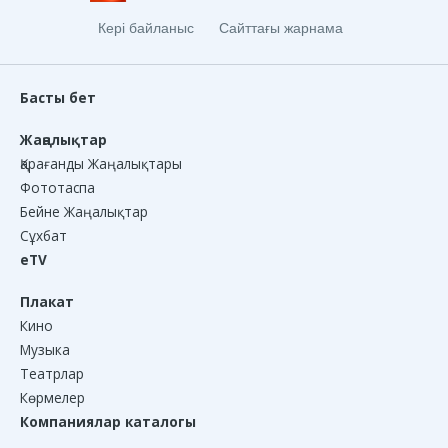
Кері байланыс
Сайттағы жарнама
Басты бет
Жаңалықтар
Қарағанды Жаңалықтары
Фототаспа
Бейне Жаңалықтар
Сұхбат
eTV
Плакат
Кино
Музыка
Театрлар
Көрмелер
Компаниялар каталогы