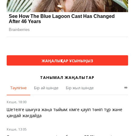
ЖАҢАЛЫҚТАР ҰСЫНЫҢЫЗ
ТАНЫМАЛ ЖАҢАЛЫҚТАР
∞
Тәулігіне
Бір ай ішінде
Бір жыл ішінде
Кеше, 18:00
Шетелге шығуға жаңа тыйым: кімге қауіп төніп тұр және
қандай жағдайда
Кеше, 13:05