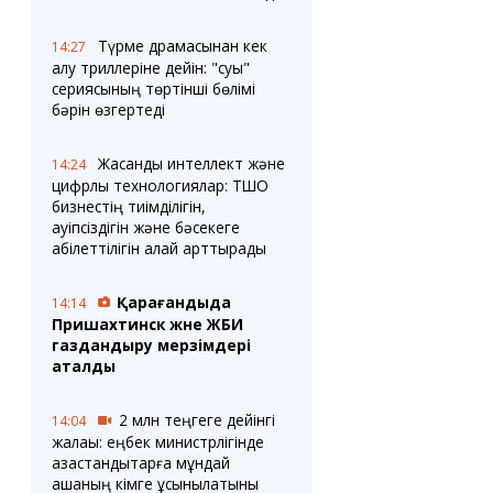
Түрме драмасынан кек
14:27
алу триллеріне дейін: "суық"
сериясының төртінші бөлімі
бәрін өзгертеді
Жасанды интеллект және
14:24
цифрлық технологиялар: ТШО
бизнестің тиімділігін,
қауіпсіздігін және бәсекеге
қабілеттілігін қалай арттырады
Қарағандыда
14:14
Пришахтинск және ЖБИ
газдандыру мерзімдері
аталды
2 млн теңгеге дейінгі
14:04
жалақы: еңбек министрлігінде
қазақстандықтарға мұндай
ақшаның кімге ұсынылатыны