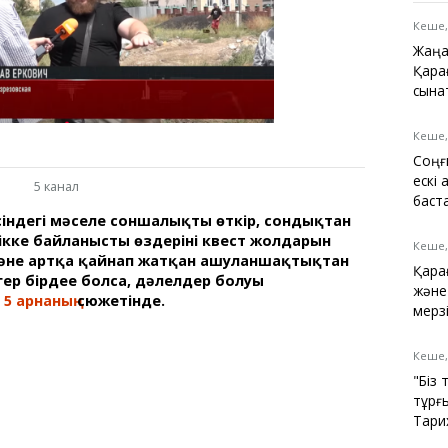
Қарағанды
Теміртау
Кеше,
Балқаш
Жаңа
Жезқазған
Қара
сына
Кеше,
Соңғ
Анықтамалық
ескі
5 канал
КӨЛІК КЕСТЕСІ
баст
Автобус аялдамалары
ндегі мәселе соншалықты өткір, сондықтан
Төтенше жағдайлар
ікке байланысты өздерінің квест жолдарын
Кеше,
қызметі
және артқа қайнап жатқан ашуланшақтықтан
Қара
ер бірдеңе болса, дәлелдер болуы
Компаниялар каталогы
және
қ
5 арнаның
сюжетінде.
Шиналарды сатып
мерз
алыңыз, оңай!
Кеше,
"Біз 
тұрғ
Тарих