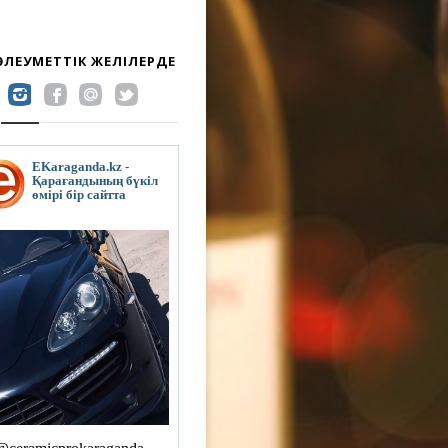
 ӘЛЕУМЕТТІК ЖЕЛІЛЕРДЕ
EKaraganda.kz -
Қарағандының бүкіл
өмірі бір сайтта