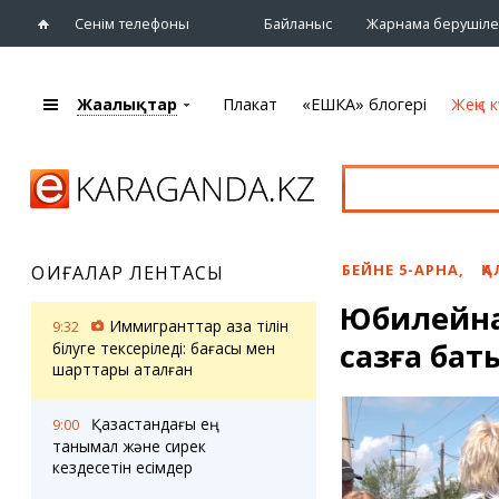
Сенім телефоны
Байланыс
Жарнама берушіле
Жаңалықтар
Плакат
«ЕШКА» блогері
Жеңіс к
+7 (7212)
92 09 09
Басты бет
Плакат
Жаңалықтар
Қарағанды
Кино
Жаңалықтары
Театрлар
БЕЙНЕ 5-АРНА
,
ҚА
ОҚИҒАЛАР ЛЕНТАСЫ
Шежіре
Музыка
Юбилейна
eTV
Спорт
Иммигранттар қазақ тілін
9:32
Ақпараттық
сазға бат
Көрмелер
білуге тексеріледі: бағасы мен
бюллетень
шарттары аталған
Цирк және
Тұлғалар
хайуанаттар бағы
Сұхбат
Қазақстандағы ең
9:00
танымал және сирек
кездесетін есімдер
«ЕШКА» блогері
Карталар