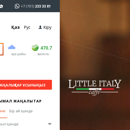
+7 (701)
233 33 81
Қаз
Рус
Кіру
сатып алу
сату
USD
468.5
470.7
470.7
ауа райы
валюта
EUR
539
544
RUB
5.53
5.6
АҢАЛЫҚТАР ҰСЫНЫҢЫЗ
ЫМАЛ ЖАҢАЛЫҚТАР
гіне
Бір ай ішінде
∞
жыл ішінде