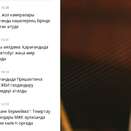
 16:38
 жол камералары
ғанды көшелерінің бірінде
қтан өтуде
 15:01
ы аялдама: Қарағандыда
 автобус жаңа өмір
ады
 14:14
ғандыда Пришахтинск
 ЖБИ газдандыру
імдері аталды
 12:10
танк бермейміз": Теміртау
ындары МЖК ауласында
и көлікті қорғады