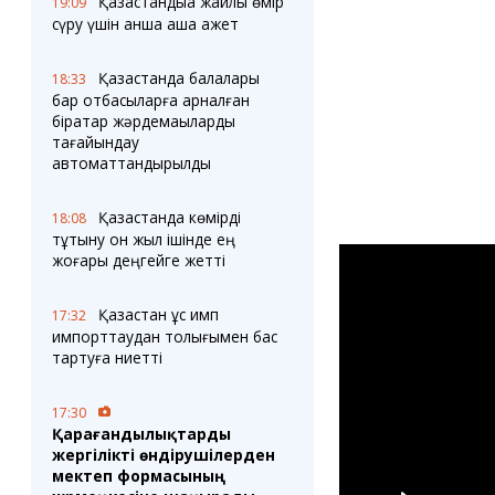
Қазақстандыққа жайлы өмір
19:09
сүру үшін қанша ақша қажет
Қазақстанда балалары
18:33
бар отбасыларға арналған
бірқатар жәрдемақыларды
тағайындау
автоматтандырылды
Қазақстанда көмірді
18:08
тұтыну он жыл ішінде ең
жоғары деңгейге жетті
Қазақстан құс имп
17:32
импорттаудан толығымен бас
тартуға ниетті
17:30
Қарағандылықтарды
жергілікті өндірушілерден
мектеп формасының