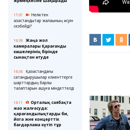
жәрмеңкесіне шақырады
Неліктен
17:07
қазақстандықтар жалақының өсуін
сезбейді?
Жаңа жол
16:38
камералары Қарағанды
көшелерінің бірінде
сынақтан өтуде
Қазақстандағы
16:36
сақтандырушылар клиенттерге
шарттардың барлық
талаптарын ашуға міндеттелді
Орталық саябақта
16:11
жаз жалғасуда:
қарағандылықтарды би,
йога және концерттік
бағдарлама күтіп тұр