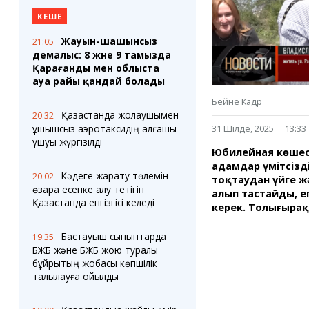
Блогер лентасы
Веб-камералар
Соққылар
Тығындар
КЕШЕ
Фотокомикстер
Қарағанды Картасы
Жауын-шашынсыз
21:05
Аптаның коллажы
Ұйымдар
демалыс: 8 және 9 тамызда
Ешкин жұлдыз
Менің учаскелік
Қарағанды мен облыста
жорамалы
Жолдарды жабу
ауа райы қандай болады
Бейне Кадр
Қазақстанда жолаушымен
Қызметтер
Медиа
20:32
ұшқышсыз аэротаксидің алғашқы
31 Шілде, 2025
13:33
Аудармашы
Фото
ұшуы жүргізілді
Бейне
Юбилейная көшесі
3D туры
адамдар үмітсізд
Кәдеге жарату төлемін
20:02
тоқтаудан үйге 
Timelapse
өзара есепке алу тетігін
алып тастайды, ег
Қазақстанда енгізгісі келеді
керек. Толығыра
Бастауыш сыныптарда
19:35
БЖБ және БЖБ жою туралы
бұйрықтың жобасы көпшілік
талқылауға қойылды