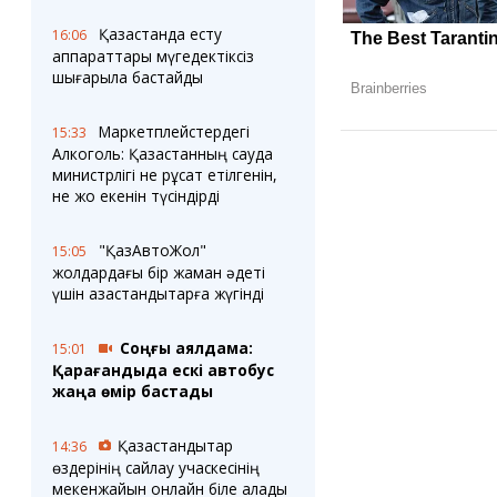
Қазақстанда есту
16:06
аппараттары мүгедектіксіз
шығарыла бастайды
Маркетплейстердегі
15:33
Алкоголь: Қазақстанның сауда
министрлігі не рұқсат етілгенін,
не жоқ екенін түсіндірді
"ҚазАвтоЖол"
15:05
жолдардағы бір жаман әдеті
үшін қазақстандықтарға жүгінді
Соңғы аялдама:
15:01
Қарағандыда ескі автобус
жаңа өмір бастады
Қазақстандықтар
14:36
өздерінің сайлау учаскесінің
мекенжайын онлайн біле алады