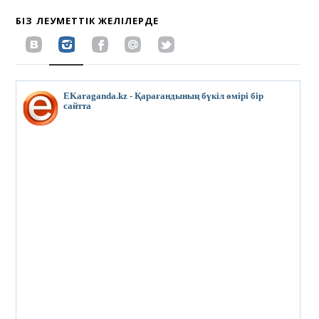
БІЗ ӘЛЕУМЕТТІК ЖЕЛІЛЕРДЕ
EKaraganda.kz - Қарағандының бүкіл өмірі бір
сайтта