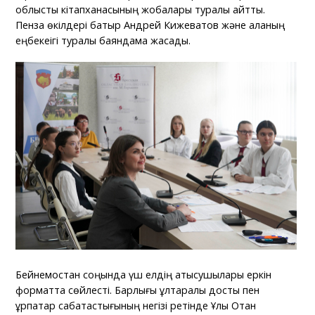
облыстық кітапханасының жобалары туралы айтты.
Пенза өкілдері батыр Андрей Кижеватов және қаланың
еңбекеігі туралы баяндама жасады.
Бейнемостан соңында үш елдің қатысушылары еркін
форматта сөйлесті. Барлығы ұлтаралық достық пен
ұрпақтар сабақтастығының негізі ретінде Ұлы Отан