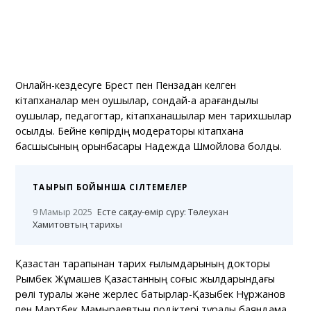
Онлайн-кездесуге Брест пен Пензадан келген
кітапханалар мен оқушылар, сондай-ақ қарағандылық
оқушылар, педагогтар, кітапханашылар мен тарихшылар
қосылды. Бейне көпірдің модераторы кітапхана
басшысының орынбасары Надежда Шмойлова болды.
ТАҚЫРЫП БОЙЫНША СІЛТЕМЕЛЕР
9 Мамыр 2025
Есте сақтау-өмір сүру: Төлеухан
Хамитовтың тарихы
Қазақстан тарапынан тарих ғылымдарының докторы
Рымбек Жұмашев Қазақстанның соғыс жылдарындағы
рөлі туралы және жерлес батырлар-Қазыбек Нұржанов
пен Мартбек Мамыраевтың подіктері туралы баяндама