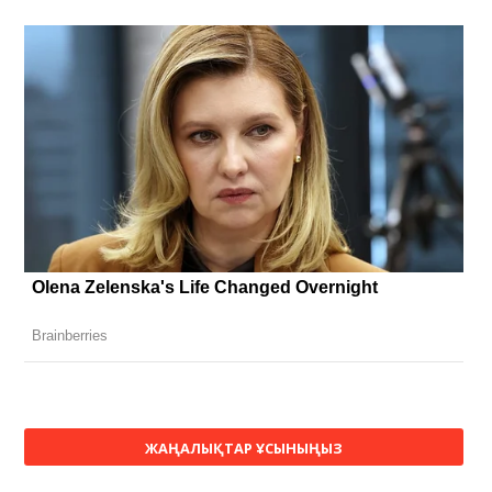
ЖАҢАЛЫҚТАР ҰСЫНЫҢЫЗ