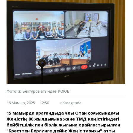
Фото: ж. Бектұров атындағы КОЮБ
16 Мамыр, 2025
12:50
eKaraganda
15 мамырда Қарағандыда Ұлы Отан соғысындағы
Жеңістің 80 жылдығына және ТМД кеңістігіндегі
бейбітшілік пен бірлік жылына орайластырылған
"Бресттен Берлинге дейін: Жеңіс тарихы" атты