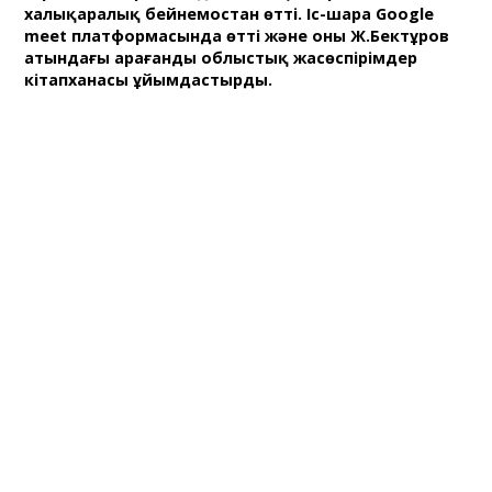
халықаралық бейнемостан өтті. Іс-шара Google
meet платформасында өтті және оны Ж.Бектұров
атындағы Қарағанды облыстық жасөспірімдер
кітапханасы ұйымдастырды.