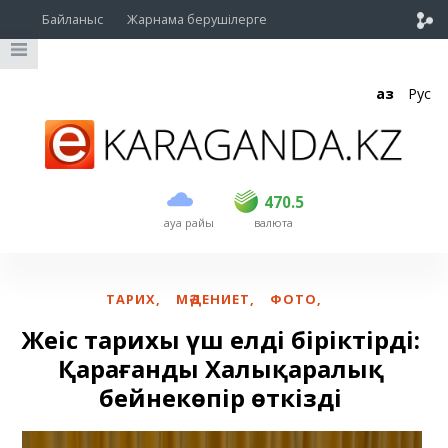
Байланыс
Жарнама берушілерге
Қаз
Рус
сатып алу
сату
USD
468.5
470.5
470.5
ауа райы
валюта
EUR
539
544
RUB
5.51
5.58
ТАРИХ
,
МӘДЕНИЕТ
,
ФОТО
,
Жеңіс тарихы үш елді біріктірді:
Қарағанды Халықаралық
бейнекөпір өткізді