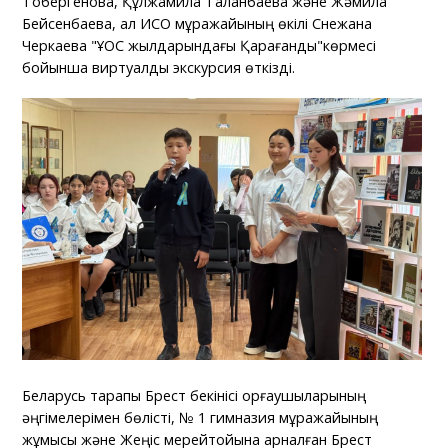
Тоқбергенова, Құлжамила Талқанбаева және Жәмила
Бейсенбаева, ал ИСО мұражайының өкілі Снежана
Черкаева "ҰОС жылдарындағы Қарағанды"көрмесі
бойынша виртуалды экскурсия өткізді.
Беларусь тарапы Брест бекінісі қорғаушыларының
әңгімелерімен бөлісті, № 1 гимназия мұражайының
жұмысы және Жеңіс мерейтойына арналған Брест