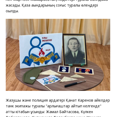
жасады. Қазақ ақындарының соғыс туралы өлеңдері
оқылды.
Жазушы және полиция ардагері Қанат Каренов әйелдер
танк экипажы туралы "қарлығаштар қайтып келгенде"
атты кітабын ұсынды: Жамал Байтасова, Күлкен