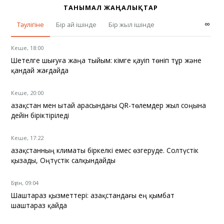
ТАНЫМАЛ ЖАҢАЛЫҚТАР
∞
Тәулігіне
Бір ай ішінде
Бір жыл ішінде
Кеше, 18:00
Шетелге шығуға жаңа тыйым: кімге қауіп төніп тұр және
қандай жағдайда
Кеше, 20:00
Қазақстан мен Қытай арасындағы QR-төлемдер жыл соңына
дейін біріктіріледі
Кеше, 17:22
Қазақстанның климаты біркелкі емес өзгеруде. Солтүстік
қызады, Оңтүстік салқындайды
Бүгін, 09:04
Шаштараз қызметтері: Қазақстандағы ең қымбат
шаштараз қайда