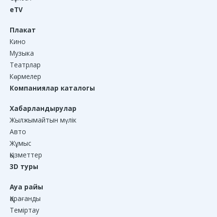
eTV
Плакат
Кино
Музыка
Театрлар
Көрмелер
Компаниялар каталогы
Хабарландырулар
Жылжымайтын мүлік
Авто
Жұмыс
Қызметтер
3D туры
Ауа райы
Қарағанды
Теміртау