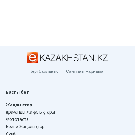
Кері байланыс
Сайттағы жарнама
Басты бет
Жаңалықтар
Қарағанды Жаңалықтары
Фототаспа
Бейне Жаңалықтар
Сұхбат