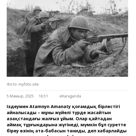
Фото: myfoto.site
5 Мамыр, 2025
16:51
eKaraganda
Іздеумен Atamnyn Amanaty қоғамдық бірлестігі
айналысады – мұны жүйелі түрде жасайтын
Қазақстандағы жалғыз ұйым. Олар қайтадан
аймақ тұрғындарына жүгінеді, мүмкін бұл суретте
біреу өзінің ата-бабасын таниды, деп хабарлайды