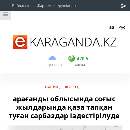
Байланыс
Жарнама берушілерге
Қаз
Рус
сатып алу
сату
USD
469
470.5
470.5
ауа райы
валюта
EUR
541
545
RUB
5.51
5.6
ТАРИХ
,
ФОТО
,
Қарағанды облысында соғыс
жылдарында қаза тапқан
туған сарбаздар іздестірілуде