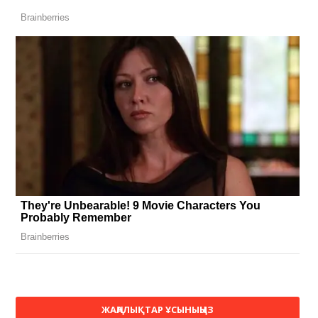
ЖАҢАЛЫҚТАР ҰСЫНЫҢЫЗ