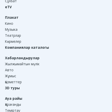
Сұхбат
eTV
Плакат
Кино
Музыка
Театрлар
Көрмелер
Компаниялар каталогы
Хабарландырулар
Жылжымайтын мүлік
Авто
Жұмыс
Қызметтер
3D туры
Ауа райы
Қарағанды
Теміртау