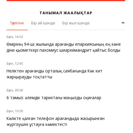
ТАНЫМАЛ ЖАҢАЛЫҚТАР
∞
Тәулігіне
Бір ай ішінде
Бір жыл ішінде
Бүгін, 14:03
Өмірінің 94-ші жылында Қарағанды епархиясының ең көне
діни қызметкері пахомиус шиархимандрит қайтыс болды
Бүгін, 12:45
Неліктен Қарағанды орталық саябағында Көк кит
жарқырауды тоқтатты
Бүгін, 09:00
6 тамыз: әлемдік тарихтағы маңызды оқиғалар
Бүгін, 10:00
Көлікте қалған телефон Қарағандыда жасырынған
жүргізушіні ұстауға көмектесті