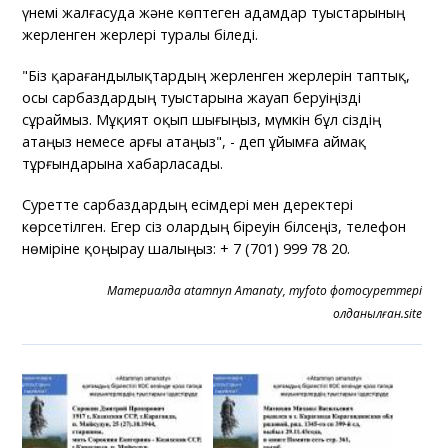
үнемі жалғасуда және көптеген адамдар туыстарының
жерленген жерлері туралы біледі.
"Біз қарағандылықтардың жерленген жерлерін таптық,
осы сарбаздардың туыстарына жауап беруіңізді
сұраймыз. Мұқият оқып шығыңыз, мүмкін бұл сіздің
атаңыз немесе арғы атаңыз", - деп ұйымға аймақ
тұрғындарына хабарласады.
Суретте сарбаздардың есімдері мен деректері
көрсетілген. Егер сіз олардың біреуін білсеңіз, телефон
нөміріне қоңырау шалыңыз: + 7 (701) 999 78 20.
Материалда atamnyn Amanaty, myfoto фотосуреттері
қолданылған.site