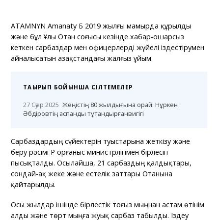
ATAMNYN Amanaty ҚБ 2019 жылғы мамырда құрылды
және бұл Ұлы Отан соғысы кезінде хабар-ошарсыз
кеткен сарбаздар мен офицерлерді жүйелі іздестірумен
айналысатын Қазақстандағы жалғыз ұйым.
ТАҚЫРЫП БОЙЫНША СІЛТЕМЕЛЕР
27 Сәуір 2025
Жеңістің 80 жылдығына орай: Нұркен
Әбдіровтің аспанды тұтандырғанвигігі
Сарбаздардың сүйектерін туыстарына жеткізу және
беру рәсімі ҚР Қорғаныс министрлігімен бірлесіп
пысықталды. Осылайша, 21 сарбаздың қалдықтары,
сондай-ақ жеке және естелік заттары Отанына
қайтарылды.
Осы жылдар ішінде бірлестік тоғыз мыңнан астам өтінім
алды және төрт мыңға жуық сарбаз табылды. Іздеу