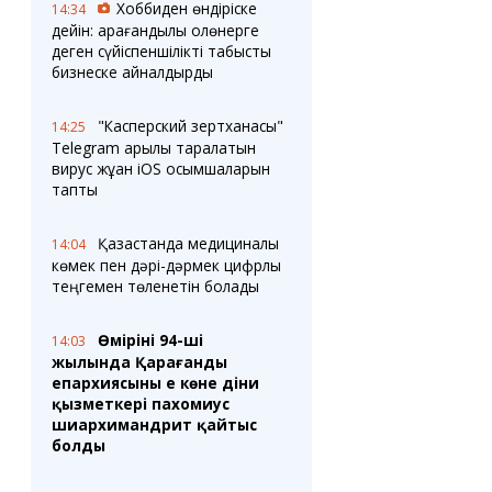
Хоббиден өндіріске
14:34
дейін: қарағандылық қолөнерге
деген сүйіспеншілікті табысты
бизнеске айналдырды
"Касперский зертханасы"
14:25
Telegram арқылы таралатын
вирус жұққан iOS қосымшаларын
тапты
Қазақстанда медициналық
14:04
көмек пен дәрі-дәрмек цифрлық
теңгемен төленетін болады
Өмірінің 94-ші
14:03
жылында Қарағанды
епархиясының ең көне діни
қызметкері пахомиус
шиархимандрит қайтыс
болды