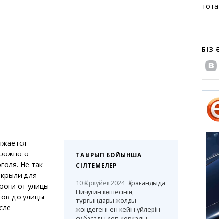
тоқт
БІЗ
лжается
орожного
ТАҚЫРЫП БОЙЫНША
голя. Не так
СІЛТЕМЕЛЕР
ткрыли для
10 Қыркүйек 2024
Қарағандыда
роги от улицы
Пичугин көшесінің
тов до улицы
тұрғындары жолды
сле
жөндегеннен кейін үйлерін
я —
су басады деп қорқады