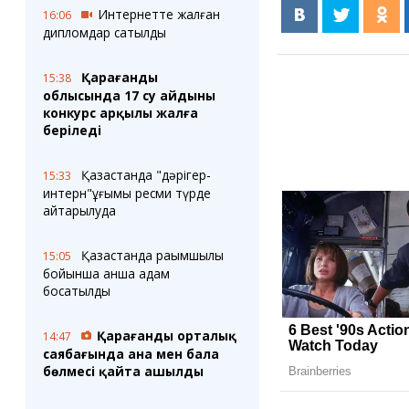
Интернетте жалған
16:06
дипломдар сатылды
Қарағанды
15:38
облысында 17 су айдыны
конкурс арқылы жалға
беріледі
Қазақстанда "дәрігер-
15:33
интерн"ұғымы ресми түрде
қайтарылуда
Қазақстанда рақымшылық
15:05
бойынша қанша адам
босатылды
Қарағанды орталық
14:47
саябағында ана мен бала
бөлмесі қайта ашылды