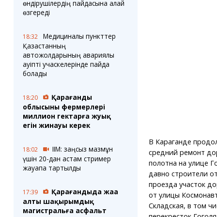
өндірушілердің пайдасына қалай
өзгереді
Медициналық пункттер
18:32
Қазақстанның
автожолдарының авариялық
қауіпті учаскелерінде пайда
болады
Қарағанды
18:20
облысының фермерлері
миллион гектарға жуық
егін жинауы керек
В Караганде продо
ІІМ: заңсыз мазмұн
18:02
средний ремонт д
үшін 20-дан астам стример
полотна на улице Го
жауапқа тартылды
давно строители о
проезда участок до
Қарағандыда жаңа
17:39
от улицы Космонав
алты шақырымдық
Складская, в том чи
магистральға асфальт
перекресток Гогол