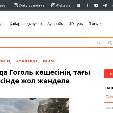
рге
@ekaraganda.kz
@ekar.kz
үні
Хабарландырулар
Ауа райы
3D туры
Тағы
+7 701 233 33 81
Хабарландырулар
Жылжымайтын мүлік
Автомобильдер
 ӨМІРІ
,
ЖОЛДАРДА
,
ҚОҒАМ
Жұмыс
да Гоголь көшесінің тағы
Қызметтер
Ж
есінде жол жөнделе
Электроника
Жиһаз
ТАН
Тәул
Ауа райы
Бір 