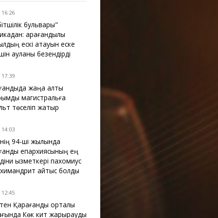
 16:26
бітшілік бульвары"
икадан: қарағандылық
ылдың ескі атауын еске
үшін ауланы безендірді
 17:39
ғандыда жаңа алты
рымдық магистральға
льт төселіп жатыр
 14:03
інің 94-ші жылында
ғанды епархиясының ең
 діни қызметкері пахомиус
химандрит қайтыс болды
 12:45
ктен Қарағанды орталық
ағында Көк кит жарқырауды