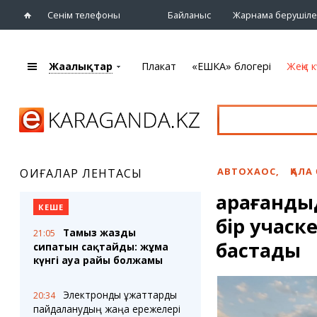
Сенім телефоны
Байланыс
Жарнама берушіле
Жаңалықтар
Плакат
«ЕШКА» блогері
Жеңіс к
+7 (7212)
92 09 09
Басты бет
Плакат
Жаңалықтар
Қарағанды
Кино
Жаңалықтары
Театрлар
АВТОХАОС
,
ҚАЛА
ОҚИҒАЛАР ЛЕНТАСЫ
Шежіре
Музыка
Қарағанды
eTV
Спорт
КЕШЕ
Ақпараттық
бір учаск
Көрмелер
бюллетень
Тамыз жаздың
21:05
Цирк және
бастады
сипатын сақтайды: жұма
Тұлғалар
хайуанаттар бағы
күнгі ауа райы болжамы
Сұхбат
Электрондық құжаттарды
20:34
«ЕШКА» блогері
Карталар
пайдаланудың жаңа ережелері