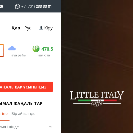
+7 (701)
233 33 81
Қаз
Рус
Кіру
сатып алу
сату
USD
469
470.5
470.5
ауа райы
валюта
EUR
541
545
RUB
5.51
5.6
АҢАЛЫҚТАР ҰСЫНЫҢЫЗ
ЫМАЛ ЖАҢАЛЫҚТАР
ігіне
Бір ай ішінде
∞
жыл ішінде