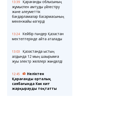
Қарағанды облысының
13:39
жұмыспен қамтуды үйлестіру
және әлеуметтік
бағдарламалар басқармасының
мекенжайы өзгерді
Кейбір пәндер Қазақстан
13:24
мектептерінде қайта аталады
Қазақстанда қыстың
13:03
алдында 12 мың шақырымға
жуық электр желілері жөнделді
Неліктен
12:45
Қарағанды орталық
саябағында Көк кит
жарқырауды тоқтатты
Қарағанды облысында
12:35
164 адам бизнес ашуға грант
алды