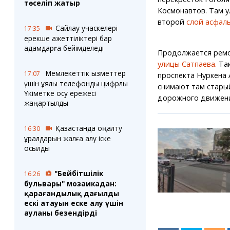
төселіп жатыр
Космонавтов. Там 
второй
слой асфаль
Сайлау учаскелері
17:35
ерекше қажеттіліктері бар
адамдарға бейімделеді
Продолжается ремон
улицы Сатпаева.
Так
Мемлекеттік қызметтер
17:07
проспекта Нуркена 
үшін ұялы телефонды цифрлық
снимают там старый
Үкіметке қосу ережесі
дорожного движени
жаңартылды
Қазақстанда оңалту
16:30
құралдарын жалға алу іске
қосылды
"Бейбітшілік
16:26
бульвары" мозаикадан:
қарағандылық даңғылдың
ескі атауын еске алу үшін
ауланы безендірді