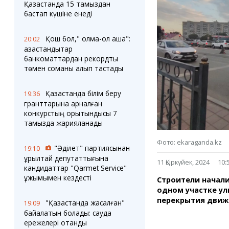
Блогер лентасы
Веб-камералар
Қазақстанда 15 тамыздан
Соққылар
Тығындар
бастап күшіне енеді
Фотокомикстер
Қарағанды Картасы
Аптаның коллажы
Ұйымдар
Қош бол," қолма-қол ақша":
20:02
Ешкин жұлдыз
Менің учаскелік
қазақстандықтар
жорамалы
банкоматтардан рекордтық
Жолдарды жабу
төмен соманы алып тастады
Қызметтер
Медиа
Қазақстанда білім беру
19:36
Аудармашы
Фото
гранттарына арналған
Бейне
конкурстың қорытындысы 7
тамызда жарияланады
3D туры
Timelapse
Фото: ekaraganda.kz
"Әділет" партиясынан
19:10
құрылтай депутаттығына
11 Қыркүйек, 2024
10:
кандидаттар "Qarmet Service"
ұжымымен кездесті
Строители начали
одном участке ул
перекрытия движе
"Қазақстанда жасалған"
19:09
байқалатын болады: сауда
ережелері отандық