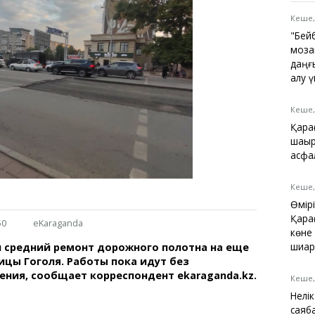
Қарағанды
Теміртау
Кеше,
Балқаш
"Бей
Жезқазған
моза
даңғ
алу 
Кеше,
Анықтамалық
Қара
КӨЛІК КЕСТЕСІ
шақы
Автобус аялдамалары
асфа
Төтенше жағдайлар
қызметі
Кеше,
Компаниялар каталогы
Өмір
Шиналарды сатып
Қара
50
eKaraganda
алыңыз, оңай!
көне
шиар
 средний ремонт дорожного полотна на еще
ицы Гоголя. Работы пока идут без
ния, сообщает корреспондент ekaraganda.kz.
Кеше,
Нелі
саяб