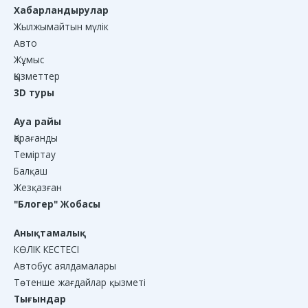
Хабарландырулар
Жылжымайтын мүлік
Авто
Жұмыс
Қызметтер
3D туры
Ауа райы
Қарағанды
Теміртау
Балқаш
Жезқазған
"Блогер" Жобасы
Анықтамалық
КӨЛІК КЕСТЕСІ
Автобус аялдамалары
Төтенше жағдайлар қызметі
Тығындар