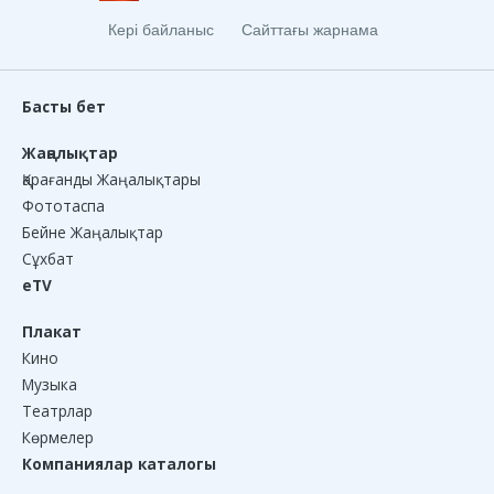
Кері байланыс
Сайттағы жарнама
Басты бет
Жаңалықтар
Қарағанды Жаңалықтары
Фототаспа
Бейне Жаңалықтар
Сұхбат
eTV
Плакат
Кино
Музыка
Театрлар
Көрмелер
Компаниялар каталогы