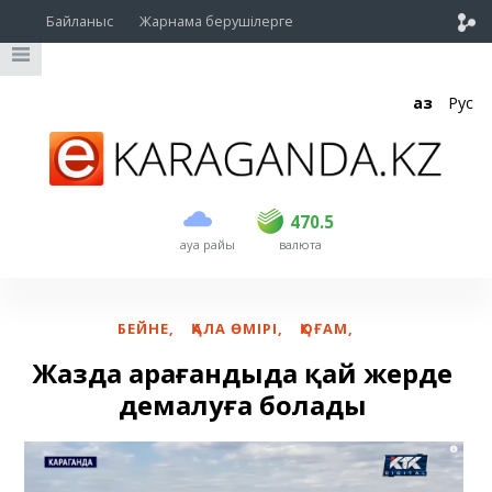
Байланыс
Жарнама берушілерге
Қаз
Рус
сатып алу
сату
USD
468
470.5
470.5
ауа райы
валюта
EUR
535
542
RUB
5.55
5.61
БЕЙНЕ
,
ҚАЛА ӨМІРІ
,
ҚОҒАМ
,
Жазда Қарағандыда қай жерде
демалуға болады