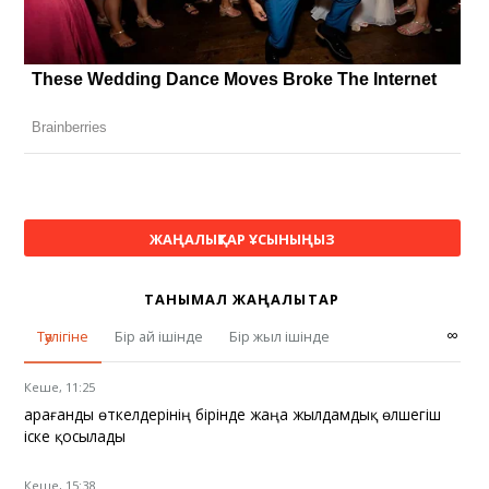
ЖАҢАЛЫҚТАР ҰСЫНЫҢЫЗ
ТАНЫМАЛ ЖАҢАЛЫҚТАР
∞
Тәулігіне
Бір ай ішінде
Бір жыл ішінде
Кеше, 11:25
Қарағанды өткелдерінің бірінде жаңа жылдамдық өлшегіш
іске қосылады
Кеше, 15:38