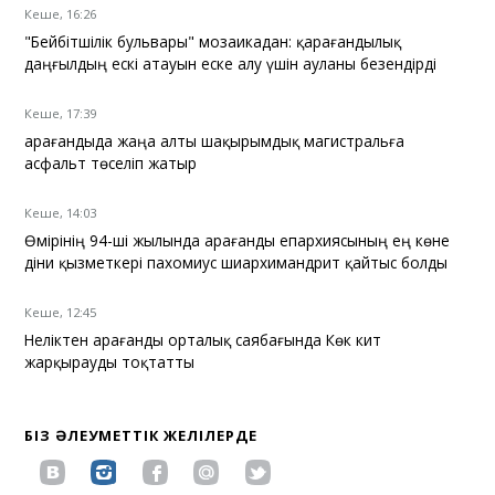
Кеше, 16:26
"Бейбітшілік бульвары" мозаикадан: қарағандылық
даңғылдың ескі атауын еске алу үшін ауланы безендірді
Кеше, 17:39
Қарағандыда жаңа алты шақырымдық магистральға
асфальт төселіп жатыр
Кеше, 14:03
Өмірінің 94-ші жылында Қарағанды епархиясының ең көне
діни қызметкері пахомиус шиархимандрит қайтыс болды
Кеше, 12:45
Неліктен Қарағанды орталық саябағында Көк кит
жарқырауды тоқтатты
БІЗ ӘЛЕУМЕТТІК ЖЕЛІЛЕРДЕ