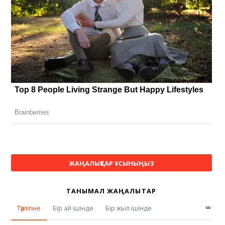
ЖАҢАЛЫҚТАР ҰСЫНЫҢЫЗ
ТАНЫМАЛ ЖАҢАЛЫҚТАР
∞
Тәулігіне
Бір ай ішінде
Бір жыл ішінде