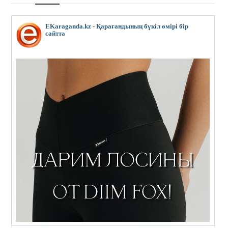
EKaraganda.kz - Қарағандының бүкіл өмірі бір
сайтта