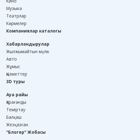
Кино
Музыка
Театрлар
Көрмелер
Компаниялар каталогы
Хабарландырулар
Жылжымайтын мүлік
Авто
Жұмыс
Қызметтер
3D туры
Ауа райы
Қарағанды
Теміртау
Балқаш
Жезқазған
"Блогер" Жобасы