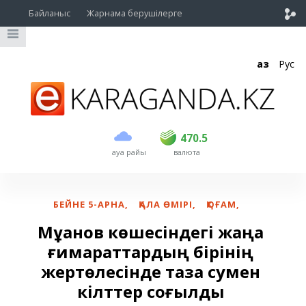
Байланыс
Жарнама берушілерге
Қаз
Рус
сатып алу
сату
USD
469
470.5
470.5
ауа райы
валюта
EUR
541
545
RUB
5.51
5.6
БЕЙНЕ 5-АРНА
,
ҚАЛА ӨМІРІ
,
ҚОҒАМ
,
Мұқанов көшесіндегі жаңа
ғимараттардың бірінің
жертөлесінде таза сумен
кілттер соғылды