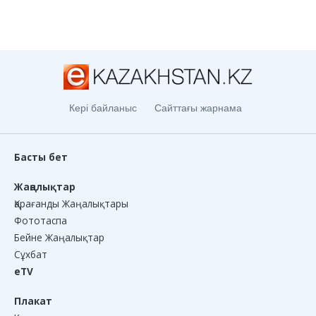
Кері байланыс
Сайттағы жарнама
Басты бет
Жаңалықтар
Қарағанды Жаңалықтары
Фототаспа
Бейне Жаңалықтар
Сұхбат
eTV
Плакат