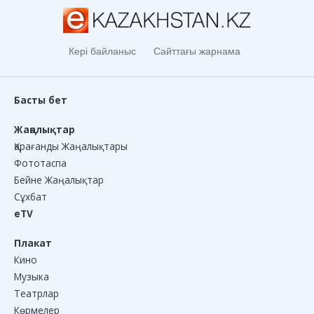
Кері байланыс
Сайттағы жарнама
Басты бет
Жаңалықтар
Қарағанды Жаңалықтары
Фототаспа
Бейне Жаңалықтар
Сұхбат
eTV
Плакат
Кино
Музыка
Театрлар
Көрмелер