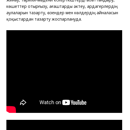
көшеттер отырғызу, ағаштарды әктеу, ардагерлердің
аулаларын тазарту, өзендер мен көлдердің айналасын
қоқыстардан тазарту жоспарлануда.