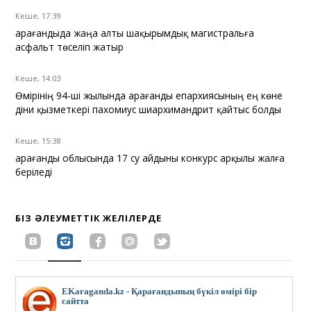
Кеше, 17:39
Қарағандыда жаңа алты шақырымдық магистральға
асфальт төселіп жатыр
Кеше, 14:03
Өмірінің 94-ші жылында Қарағанды епархиясының ең көне
діни қызметкері пахомиус шиархимандрит қайтыс болды
Кеше, 15:38
Қарағанды облысында 17 су айдыны конкурс арқылы жалға
беріледі
БІЗ ӘЛЕУМЕТТІК ЖЕЛІЛЕРДЕ
EKaraganda.kz - Қарағандының бүкіл өмірі бір
сайтта