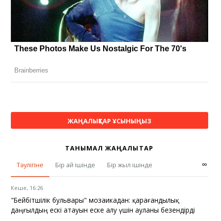
ЖАҢАЛЫҚТАР ҰСЫНЫҢЫЗ
ТАНЫМАЛ ЖАҢАЛЫҚТАР
∞
Тәулігіне
Бір ай ішінде
Бір жыл ішінде
Кеше, 16:26
"Бейбітшілік бульвары" мозаикадан: қарағандылық
даңғылдың ескі атауын еске алу үшін ауланы безендірді