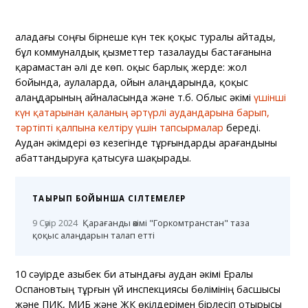
Қаладағы соңғы бірнеше күн тек қоқыс туралы айтады,
бұл коммуналдық қызметтер тазалауды бастағанына
қарамастан әлі де көп. Қоқыс барлық жерде: жол
бойында, аулаларда, ойын алаңдарында, қоқыс
алаңдарының айналасында және т.б. Облыс әкімі
үшінші
күн қатарынан қаланың әртүрлі аудандарына барып,
тәртіпті қалпына келтіру үшін тапсырмалар
береді.
Аудан әкімдері өз кезегінде тұрғындарды Қарағандыны
абаттандыруға қатысуға шақырады.
ТАҚЫРЫП БОЙЫНША СІЛТЕМЕЛЕР
9 Сәуір 2024
Қарағанды әкімі "Горкомтранстан" таза
қоқыс алаңдарын талап етті
10 сәуірде Қазыбек би атындағы аудан әкімі Ералы
Оспановтың тұрғын үй инспекциясы бөлімінің басшысы
және ПИК, МИБ және ЖК өкілдерімен бірлесіп отырысы