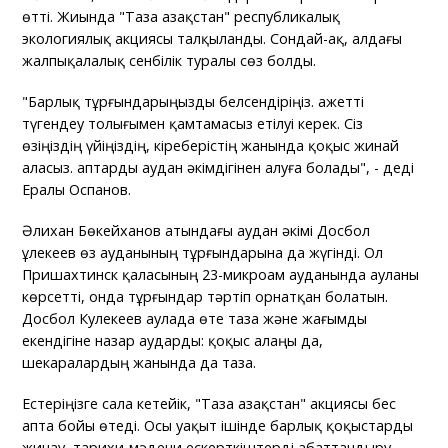
өтті. Жиында "Таза Қазақстан" республикалық
экологиялық акциясы талқыланды. Сондай-ақ, алдағы
жалпықалалық сенбілік туралы сөз болды.
"Барлық тұрғындарыңызды белсендіріңіз. Қажетті
түгендеу толығымен қамтамасыз етілуі керек. Сіз
өзіңіздің үйіңіздің, кіреберістің жанында қоқыс жинай
аласыз. Қаптарды аудан әкімдігінен алуға болады", - деді
Ералы Оспанов.
Әлихан Бөкейханов атындағы аудан әкімі Досбол
Құлекеев өз ауданының тұрғындарына да жүгінді. Ол
Пришахтинск қаласының 23-микроам ауданында ауланы
көрсетті, онда тұрғындар тәртіп орнатқан болатын.
Досбол Кулекеев аулада өте таза және жағымды
екендігіне назар аударды: қоқыс алаңы да,
шекаралардың жанында да таза.
Естеріңізге сала кетейік, "Таза Қазақстан" акциясы бес
апта бойы өтеді. Осы уақыт ішінде барлық қоқыстарды
жинау, тарихи-мәдени ескерткіштерді абаттандыру,