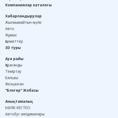
Компаниялар каталогы
Хабарландырулар
Жылжымайтын мүлік
Авто
Жұмыс
Қызметтер
3D туры
Ауа райы
Қарағанды
Теміртау
Балқаш
Жезқазған
"Блогер" Жобасы
Анықтамалық
КӨЛІК КЕСТЕСІ
Автобус аялдамалары