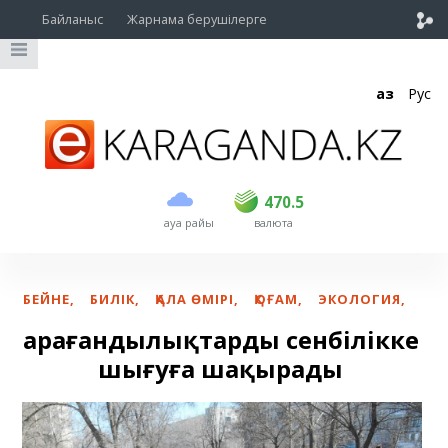
Байланыс
Жарнама берушілерге
Қаз
Рус
сатып алу
сату
USD
469
470.5
470.5
ауа райы
валюта
EUR
539
543
RUB
5.51
5.6
БЕЙНЕ
,
БИЛІК
,
ҚАЛА ӨМІРІ
,
ҚОҒАМ
,
ЭКОЛОГИЯ
,
Қарағандылықтарды сенбілікке
шығуға шақырады