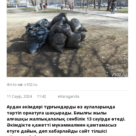
Фото көзі: v102.ru
11 Сәуір, 2024
11:42
eKaraganda
Аудан әкімдері тұрғындарды өз аулаларында
тәртіп орнатуға шақырады. Биылғы жылы
алғашқы жалпықалалық сенбілік 13 сәуірде өтеді.
Әкімдікте қажетті мүкәммалмен қамтамасыз
етуге дайын, деп хабарлайды сайт тілшісі