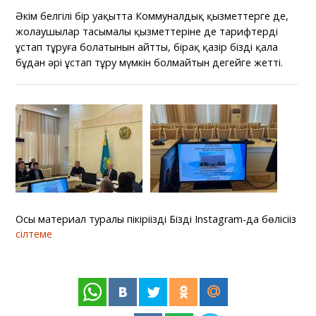
Әкім белгілі бір уақытта Коммуналдық қызметтерге де,
жолаушылар тасымалы қызметтеріне де тарифтерді
ұстап тұруға болатынын айтты, бірақ қазір біздің қала
бұдан әрі ұстап тұру мүмкін болмайтын деңгейге жетті.
Осы материал туралы пікіріңізді Біздің Instagram-да бөлісіңіз
сілтеме