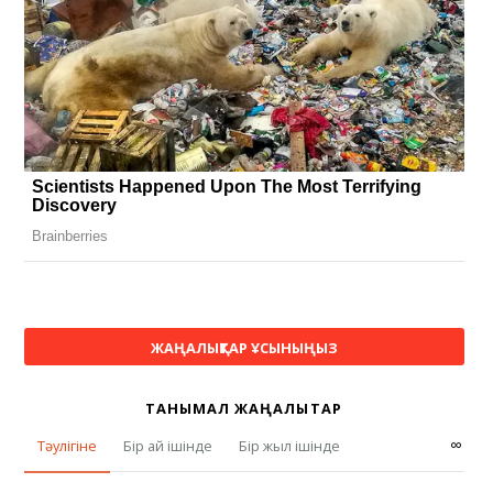
ЖАҢАЛЫҚТАР ҰСЫНЫҢЫЗ
ТАНЫМАЛ ЖАҢАЛЫҚТАР
∞
Тәулігіне
Бір ай ішінде
Бір жыл ішінде