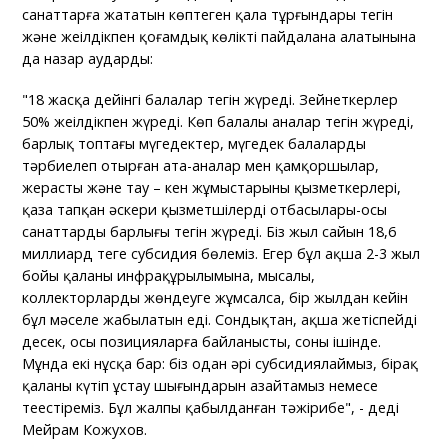
санаттарға жататын көптеген қала тұрғындары тегін
және жеңілдікпен қоғамдық көлікті пайдалана алатынына
да назар аударды:
"18 жасқа дейінгі балалар тегін жүреді. Зейнеткерлер
50% жеңілдікпен жүреді. Көп балалы аналар тегін жүреді,
барлық топтағы мүгедектер, мүгедек балаларды
тәрбиелеп отырған ата-аналар мен қамқоршылар,
жерасты және тау – кен жұмыстарының қызметкерлері,
қаза тапқан әскери қызметшілердің отбасылары-осы
санаттардың барлығы тегін жүреді. Біз жыл сайын 18,6
миллиард теңге субсидия бөлеміз. Егер бұл ақша 2-3 жыл
бойы қаланың инфрақұрылымына, мысалы,
коллекторларды жөндеуге жұмсалса, бір жылдан кейін
бұл мәселе жабылатын еді. Сондықтан, ақша жетіспейді
десек, осы позицияларға байланысты, соның ішінде.
Мұнда екі нұсқа бар: біз одан әрі субсидиялаймыз, бірақ
қаланы күтіп ұстау шығындарын азайтамыз немесе
теңестіреміз. Бұл жалпы қабылданған тәжірибе", - деді
Мейрам Кожухов.