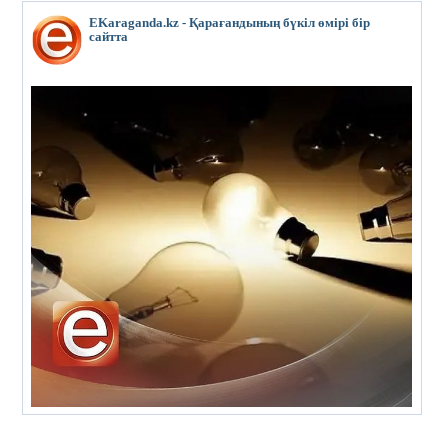
EKaraganda.kz - Қарағандының бүкіл өмірі бір
сайтта