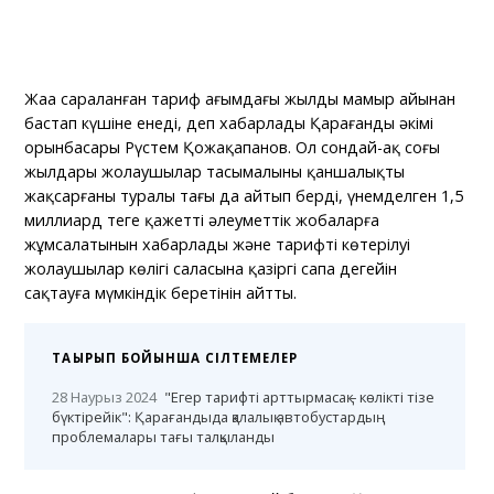
Жаңа сараланған тариф ағымдағы жылдың мамыр айынан
бастап күшіне енеді, деп хабарлады Қарағанды әкімі
орынбасары Рүстем Қожақапанов. Ол сондай-ақ соңғы
жылдары жолаушылар тасымалының қаншалықты
жақсарғаны туралы тағы да айтып берді, үнемделген 1,5
миллиард теңге қажетті әлеуметтік жобаларға
жұмсалатынын хабарлады және тарифтің көтерілуі
жолаушылар көлігі саласына қазіргі сапа деңгейін
сақтауға мүмкіндік беретінін айтты.
ТАҚЫРЫП БОЙЫНША СІЛТЕМЕЛЕР
28 Наурыз 2024
"Егер тарифті арттырмасақ – көлікті тізе
бүктірейік": Қарағандыда қалалық автобустардың
проблемалары тағы талқыланды