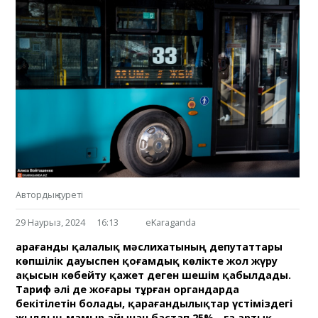
Автордың суреті
29 Наурыз, 2024
16:13
eKaraganda
Қарағанды қалалық мәслихатының депутаттары
көпшілік дауыспен қоғамдық көлікте жол жүру
ақысын көбейту қажет деген шешім қабылдады.
Тариф әлі де жоғары тұрған органдарда
бекітілетін болады, қарағандылықтар үстіміздегі
жылдың мамыр айынан бастап 25% - ға артық