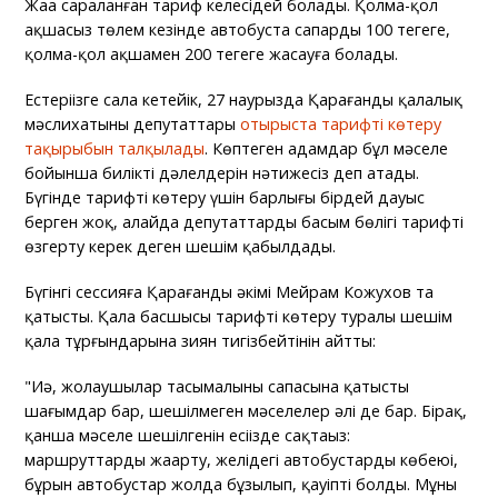
Жаңа сараланған тариф келесідей болады. Қолма-қол
ақшасыз төлем кезінде автобуста сапарды 100 теңгеге,
қолма-қол ақшамен 200 теңгеге жасауға болады.
Естеріңізге сала кетейік, 27 наурызда Қарағанды қалалық
мәслихатының депутаттары
отырыста тарифті көтеру
тақырыбын талқылады
. Көптеген адамдар бұл мәселе
бойынша биліктің дәлелдерін нәтижесіз деп атады.
Бүгінде тарифті көтеру үшін барлығы бірдей дауыс
берген жоқ, алайда депутаттардың басым бөлігі тарифті
өзгерту керек деген шешім қабылдады.
Бүгінгі сессияға Қарағанды әкімі Мейрам Кожухов та
қатысты. Қала басшысы тарифті көтеру туралы шешім
қала тұрғындарына зиян тигізбейтінін айтты:
"Иә, жолаушылар тасымалының сапасына қатысты
шағымдар бар, шешілмеген мәселелер әлі де бар. Бірақ,
қанша мәселе шешілгенін есіңізде сақтаңыз:
маршруттарды жаңарту, желідегі автобустардың көбеюі,
бұрын автобустар жолда бұзылып, қауіпті болды. Мұның