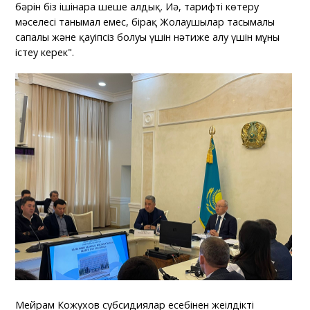
бәрін біз ішінара шеше алдық. Иә, тарифті көтеру
мәселесі танымал емес, бірақ Жолаушылар тасымалы
сапалы және қауіпсіз болуы үшін нәтиже алу үшін мұны
істеу керек".
Мейрам Кожухов субсидиялар есебінен жеңілдікті