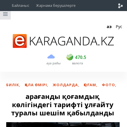
Байланыс
Жарнама берушілерге
Қаз
Рус
сатып алу
сату
USD
468.5
470.5
470.5
ауа райы
валюта
EUR
539
544
RUB
5.51
5.58
БИЛІК
,
ҚАЛА ӨМІРІ
,
ЖОЛДАРДА
,
ҚОҒАМ
,
ФОТО
,
Қарағанды қоғамдық
көлігіндегі тарифті ұлғайту
туралы шешім қабылданды