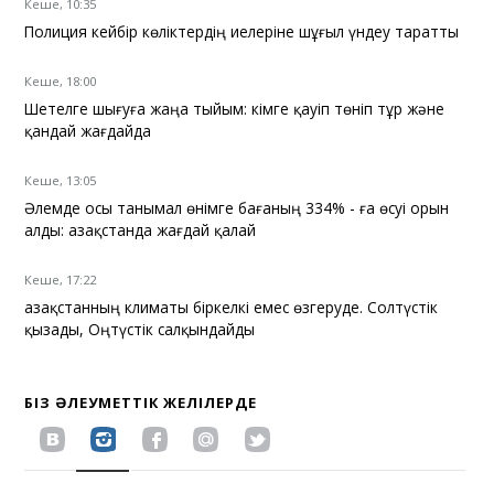
Кеше, 10:35
Полиция кейбір көліктердің иелеріне шұғыл үндеу таратты
Кеше, 18:00
Шетелге шығуға жаңа тыйым: кімге қауіп төніп тұр және
қандай жағдайда
Кеше, 13:05
Әлемде осы танымал өнімге бағаның 334% - ға өсуі орын
алды: Қазақстанда жағдай қалай
Кеше, 17:22
Қазақстанның климаты біркелкі емес өзгеруде. Солтүстік
қызады, Оңтүстік салқындайды
БІЗ ӘЛЕУМЕТТІК ЖЕЛІЛЕРДЕ