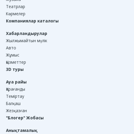
Театрлар
Көрмелер
Компаниялар каталогы
Хабарландырулар
Жылжымайтын мүлік
Авто
Жұмыс
Қызметтер
3D туры
Ауа райы
Қарағанды
Теміртау
Балқаш
Жезқазған
"Блогер" Жобасы
Анықтамалық