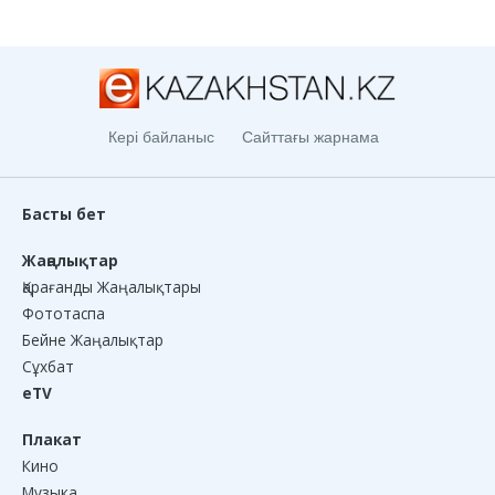
Кері байланыс
Сайттағы жарнама
Басты бет
Жаңалықтар
Қарағанды Жаңалықтары
Фототаспа
Бейне Жаңалықтар
Сұхбат
eTV
Плакат
Кино
Музыка