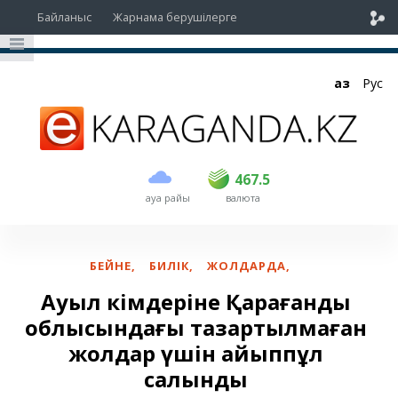
Байланыс
Жарнама берушілерге
Қаз
Рус
сатып алу
сату
USD
466.5
467.5
467.5
ауа райы
валюта
EUR
535
541.5
RUB
5.4
5.47
БЕЙНЕ
,
БИЛІК
,
ЖОЛДАРДА
,
Ауыл әкімдеріне Қарағанды
облысындағы тазартылмаған
жолдар үшін айыппұл
салынды