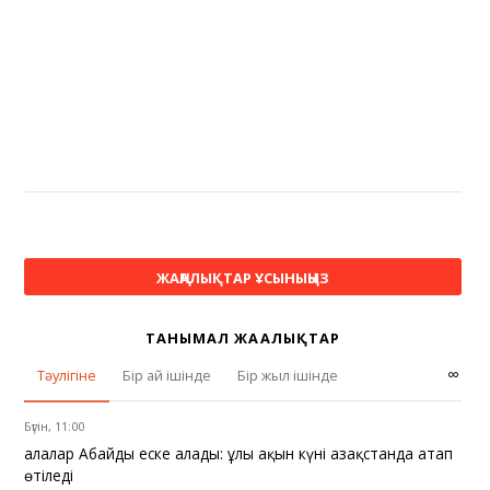
ЖАҢАЛЫҚТАР ҰСЫНЫҢЫЗ
ТАНЫМАЛ ЖАҢАЛЫҚТАР
∞
Тәулігіне
Бір ай ішінде
Бір жыл ішінде
Бүгін, 11:00
Қалалар Абайды еске алады: ұлы ақын күні Қазақстанда атап
өтіледі