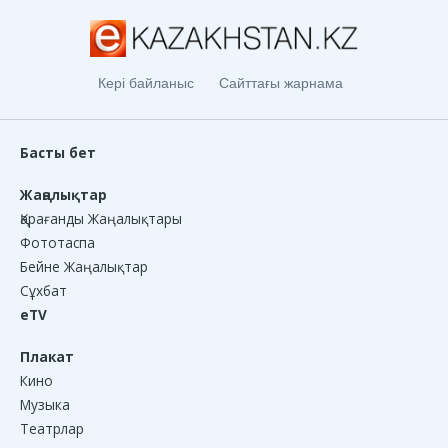
Кері байланыс
Сайттағы жарнама
Басты бет
Жаңалықтар
Қарағанды Жаңалықтары
Фототаспа
Бейне Жаңалықтар
Сұхбат
eTV
Плакат
Кино
Музыка
Театрлар