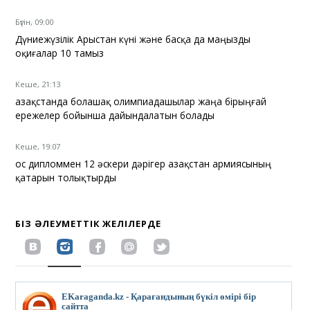
Бүгін, 09:00
Дүниежүзілік Арыстан күні және басқа да маңызды
оқиғалар 10 тамыз
Кеше, 21:13
Қазақстанда болашақ олимпиадашылар жаңа бірыңғай
ережелер бойынша дайындалатын болады
Кеше, 19:07
Қос дипломмен 12 әскери дәрігер Қазақстан армиясының
қатарын толықтырды
БІЗ ӘЛЕУМЕТТІК ЖЕЛІЛЕРДЕ
EKaraganda.kz - Қарағандының бүкіл өмірі бір
сайтта