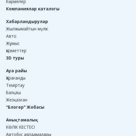
Көрмелер
Компаниялар каталогы
Хабарландырулар
Жылжымайтын мүлік
Авто
Жұмыс
Қызметтер
3D туры
Ауа райы
Қарағанды
Теміртау
Балқаш
Жезқазған
"Блогер" Жобасы
Анықтамалық
КӨЛІК КЕСТЕСІ
Автобус аялдамалары