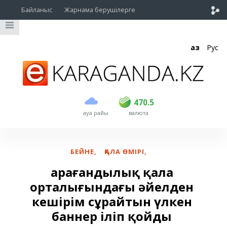
Байланыс
Жарнама берушілерге
Қаз
Рус
сатып алу
сату
USD
468.5
470.5
470.5
ауа райы
валюта
EUR
539
544
RUB
5.51
5.58
БЕЙНЕ
,
ҚАЛА ӨМІРІ
,
Қарағандылық қала
орталығындағы әйелден
кешірім сұрайтын үлкен
баннер іліп қойды