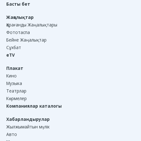
Басты бет
Жаңалықтар
Қарағанды Жаңалықтары
Фототаспа
Бейне Жаңалықтар
Сұхбат
eTV
Плакат
Кино
Музыка
Театрлар
Көрмелер
Компаниялар каталогы
Хабарландырулар
Жылжымайтын мүлік
Авто