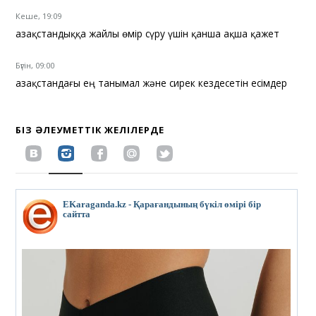
Кеше, 19:09
Қазақстандыққа жайлы өмір сүру үшін қанша ақша қажет
Бүгін, 09:00
Қазақстандағы ең танымал және сирек кездесетін есімдер
БІЗ ӘЛЕУМЕТТІК ЖЕЛІЛЕРДЕ
EKaraganda.kz - Қарағандының бүкіл өмірі бір
сайтта