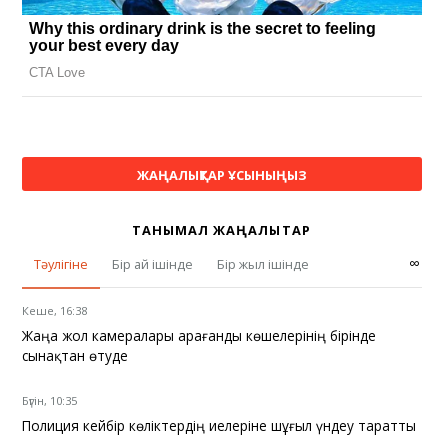
ЖАҢАЛЫҚТАР ҰСЫНЫҢЫЗ
ТАНЫМАЛ ЖАҢАЛЫҚТАР
∞
Тәулігіне
Бір ай ішінде
Бір жыл ішінде
Кеше, 16:38
Жаңа жол камералары Қарағанды көшелерінің бірінде
сынақтан өтуде
Бүгін, 10:35
Полиция кейбір көліктердің иелеріне шұғыл үндеу таратты