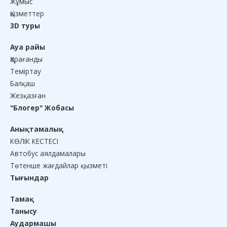
Жұмыс
Қызметтер
3D туры
Ауа райы
Қарағанды
Теміртау
Балқаш
Жезқазған
"Блогер" Жобасы
Анықтамалық
КӨЛІК КЕСТЕСІ
Автобус аялдамалары
Төтенше жағдайлар қызметі
Тығындар
Тамақ
Танысу
Аудармашы