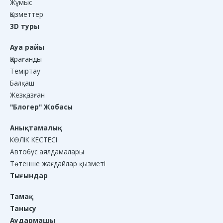
Жұмыс
Қызметтер
3D туры
Ауа райы
Қарағанды
Теміртау
Балқаш
Жезқазған
"Блогер" Жобасы
Анықтамалық
КӨЛІК КЕСТЕСІ
Автобус аялдамалары
Төтенше жағдайлар қызметі
Тығындар
Тамақ
Танысу
Аудармашы