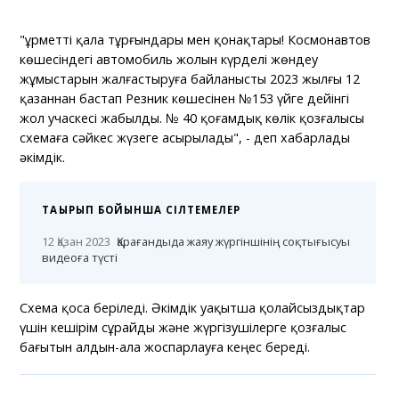
"Құрметті қала тұрғындары мен қонақтары! Космонавтов
көшесіндегі автомобиль жолын күрделі жөндеу
жұмыстарын жалғастыруға байланысты 2023 жылғы 12
қазаннан бастап Резник көшесінен №153 үйге дейінгі
жол учаскесі жабылды. № 40 қоғамдық көлік қозғалысы
схемаға сәйкес жүзеге асырылады", - деп хабарлады
әкімдік.
ТАҚЫРЫП БОЙЫНША СІЛТЕМЕЛЕР
12 Қазан 2023
Қарағандыда жаяу жүргіншінің соқтығысуы
видеоға түсті
Схема қоса беріледі. Әкімдік уақытша қолайсыздықтар
үшін кешірім сұрайды және жүргізушілерге қозғалыс
бағытын алдын-ала жоспарлауға кеңес береді.