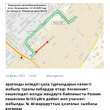
12 Қазан, 2023
14:42
eKaraganda
Қарағанды әкімдігі қала тұрғындарын кезекті
жабылу туралы хабардар етеді. Космонавт
көшесіндегі жолды жөндеуге байланысты Резник
көшесінен №153 үйге дейінгі жол учаскесі
жабылды. № 40 маршруттың қозғалыс сызбасы
өзгереді.