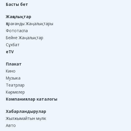
Басты бет
Жаңалықтар
Қарағанды Жаңалықтары
Фототаспа
Бейне Жаңалықтар
Сұхбат
eTV
Плакат
Кино
Музыка
Театрлар
Көрмелер
Компаниялар каталогы
Хабарландырулар
Жылжымайтын мүлік
Авто