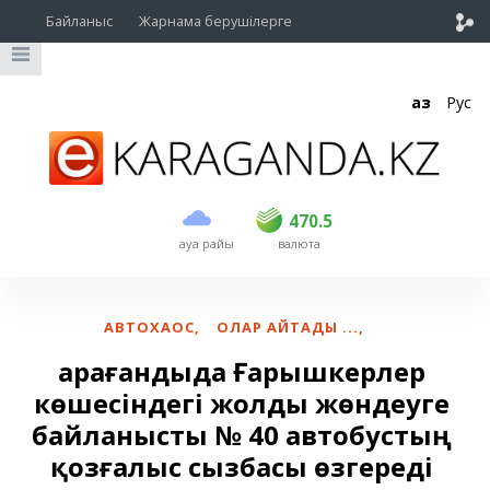
Байланыс
Жарнама берушілерге
Қаз
Рус
сатып алу
сату
USD
469
470.5
470.5
ауа райы
валюта
EUR
541
545
RUB
5.51
5.6
АВТОХАОС
,
ОЛАР АЙТАДЫ ...
,
Қарағандыда Ғарышкерлер
көшесіндегі жолды жөндеуге
байланысты № 40 автобустың
қозғалыс сызбасы өзгереді