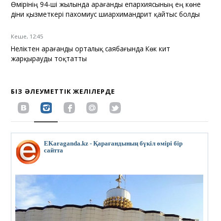
Өмірінің 94-ші жылында Қарағанды епархиясының ең көне
діни қызметкері пахомиус шиархимандрит қайтыс болды
Кеше, 12:45
Неліктен Қарағанды орталық саябағында Көк кит
жарқырауды тоқтатты
БІЗ ӘЛЕУМЕТТІК ЖЕЛІЛЕРДЕ
EKaraganda.kz - Қарағандының бүкіл өмірі бір
сайтта