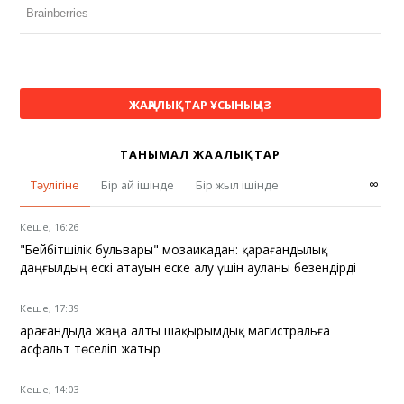
ЖАҢАЛЫҚТАР ҰСЫНЫҢЫЗ
ТАНЫМАЛ ЖАҢАЛЫҚТАР
∞
Тәулігіне
Бір ай ішінде
Бір жыл ішінде
Кеше, 16:26
"Бейбітшілік бульвары" мозаикадан: қарағандылық
даңғылдың ескі атауын еске алу үшін ауланы безендірді
Кеше, 17:39
Қарағандыда жаңа алты шақырымдық магистральға
асфальт төселіп жатыр
Кеше, 14:03