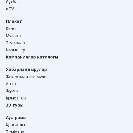
Сұхбат
eTV
Плакат
Кино
Музыка
Театрлар
Көрмелер
Компаниялар каталогы
Хабарландырулар
Жылжымайтын мүлік
Авто
Жұмыс
Қызметтер
3D туры
Ауа райы
Қарағанды
Теміртау