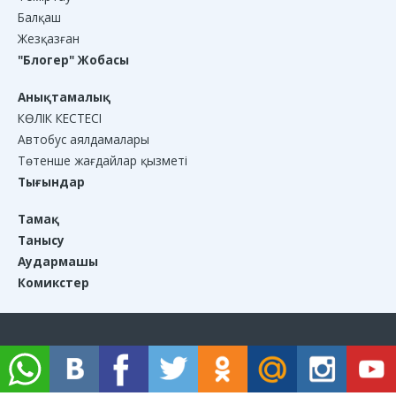
Балқаш
Жезқазған
"Блогер" Жобасы
Анықтамалық
КӨЛІК КЕСТЕСІ
Автобус аялдамалары
Төтенше жағдайлар қызметі
Тығындар
Тамақ
Танысу
Аудармашы
Комикстер