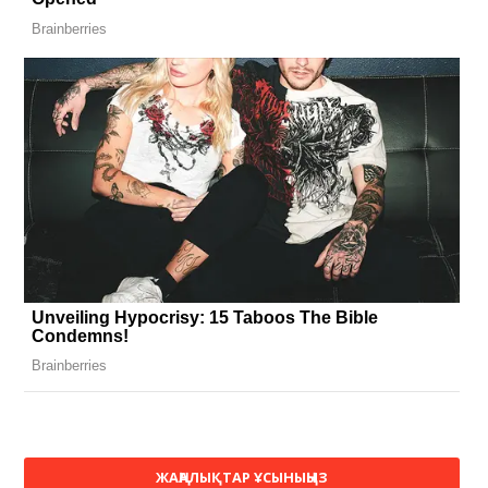
ЖАҢАЛЫҚТАР ҰСЫНЫҢЫЗ