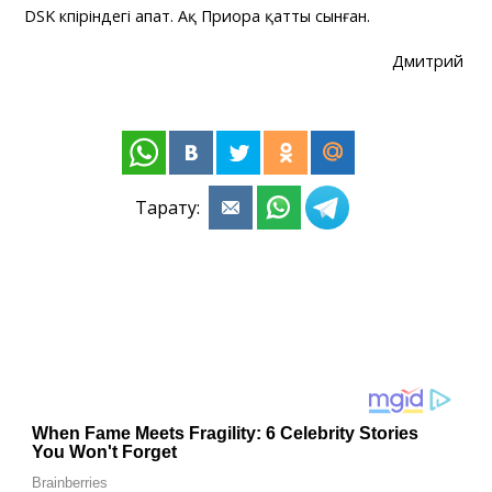
DSK көпіріндегі апат. Ақ Приора қатты сынған.
Дмитрий
Тарату: