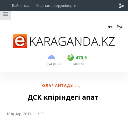
Байланыс
Жарнама берушілерге
Қаз
Рус
сатып алу
сату
USD
469.5
470.5
470.5
ауа райы
валюта
EUR
539
543
RUB
5.45
5.53
ОЛАР АЙТАДЫ ...
,
ДСК көпіріндегі апат
18 Қаңтар, 2013
15:33