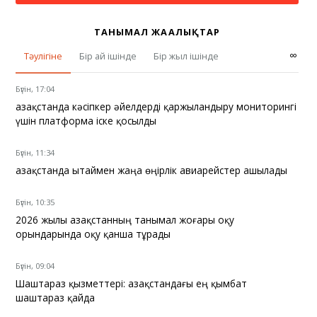
ТАНЫМАЛ ЖАҢАЛЫҚТАР
∞
Тәулігіне
Бір ай ішінде
Бір жыл ішінде
Бүгін, 17:04
Қазақстанда кәсіпкер әйелдерді қаржыландыру мониторингі
үшін платформа іске қосылды
Бүгін, 11:34
Қазақстанда Қытаймен жаңа өңірлік авиарейстер ашылады
Бүгін, 10:35
2026 жылы Қазақстанның танымал жоғары оқу
орындарында оқу қанша тұрады
Бүгін, 09:04
Шаштараз қызметтері: Қазақстандағы ең қымбат
шаштараз қайда