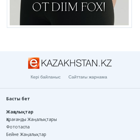
Кері байланыс
Сайттағы жарнама
Басты бет
Жаңалықтар
Қарағанды Жаңалықтары
Фототаспа
Бейне Жаңалықтар