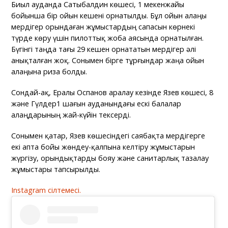
Биыл ауданда Сатыбалдин көшесі, 1 мекенжайы
бойынша бір ойын кешені орнатылды. Бұл ойын алаңы
мердігер орындаған жұмыстардың сапасын көрнекі
түрде көру үшін пилоттық жоба аясында орнатылған.
Бүгінгі таңда тағы 29 кешен орнататын мердігер әлі
анықталған жоқ. Сонымен бірге тұрғындар жаңа ойын
алаңына риза болды.
Сондай-ақ, Ералы Оспанов аралау кезінде Язев көшесі, 8
және Гүлдер1 шағын ауданындағы ескі балалар
алаңдарының жай-күйін тексерді.
Сонымен қатар, Язев көшесіндегі саябақта мердігерге
екі апта бойы жөндеу-қалпына келтіру жұмыстарын
жүргізу, орындықтарды бояу және санитарлық тазалау
жұмыстары тапсырылды.
Instagram сілтемесі.