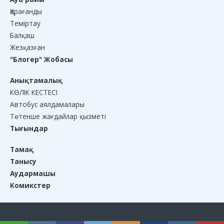
Қарағанды
Теміртау
Балқаш
Жезқазған
"Блогер" Жобасы
Анықтамалық
КӨЛІК КЕСТЕСІ
Автобус аялдамалары
Төтенше жағдайлар қызметі
Тығындар
Тамақ
Танысу
Аудармашы
Комикстер