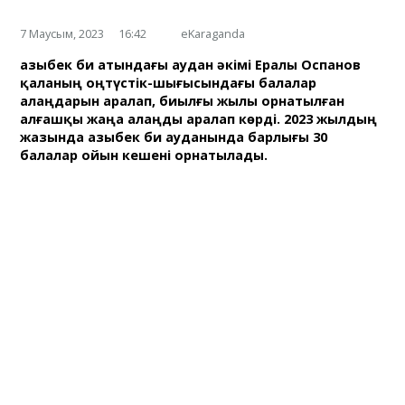
7 Маусым, 2023
16:42
eKaraganda
Қазыбек би атындағы аудан әкімі Ералы Оспанов
қаланың оңтүстік-шығысындағы балалар
алаңдарын аралап, биылғы жылы орнатылған
алғашқы жаңа алаңды аралап көрді. 2023 жылдың
жазында Қазыбек би ауданында барлығы 30
балалар ойын кешені орнатылады.