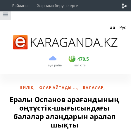
Байланыс
Жарнама берушілерге
Қаз
Рус
сатып алу
сату
USD
469
470.5
470.5
ауа райы
валюта
EUR
539
543
RUB
5.51
5.6
БИЛІК
,
ОЛАР АЙТАДЫ ...
,
БАЛАЛАР
,
Ералы Оспанов Қарағандының
оңтүстік-шығысындағы
балалар алаңдарын аралап
шықты