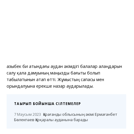
Қазыбек би атындағы аудан әкімдігі балалар алаңдарын
салу қала дамуының маңызды бағыты болып
табылатынын атап өтті. Жұмыстың сапасы мен
орындалуына ерекше назар аударылады.
ТАҚЫРЫП БОЙЫНША СІЛТЕМЕЛЕР
7 Маусым 2023
Қарағанды облысының әкімі Ермағанбет
Бөлекпаев Қарқаралы ауданына барады