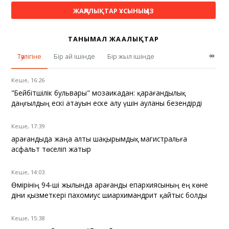
ЖАҢАЛЫҚТАР ҰСЫНЫҢЫЗ
ТАНЫМАЛ ЖАҢАЛЫҚТАР
∞
Тәулігіне
Бір ай ішінде
Бір жыл ішінде
Кеше, 16:26
"Бейбітшілік бульвары" мозаикадан: қарағандылық
даңғылдың ескі атауын еске алу үшін ауланы безендірді
Кеше, 17:39
Қарағандыда жаңа алты шақырымдық магистральға
асфальт төселіп жатыр
Кеше, 14:03
Өмірінің 94-ші жылында Қарағанды епархиясының ең көне
діни қызметкері пахомиус шиархимандрит қайтыс болды
Кеше, 15:38