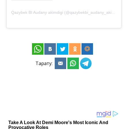
Qazybek BI Audany akimdigi (@qazybekbi_audany_akimdigi)жарияланымы
Тарату: