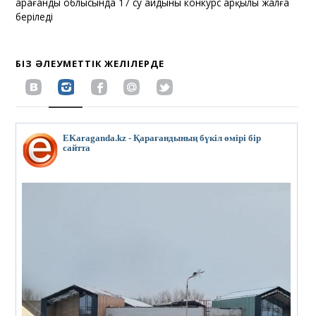
Қарағанды облысында 17 су айдыны конкурс арқылы жалға
беріледі
БІЗ ӘЛЕУМЕТТІК ЖЕЛІЛЕРДЕ
EKaraganda.kz - Қарағандының бүкіл өмірі бір
сайтта