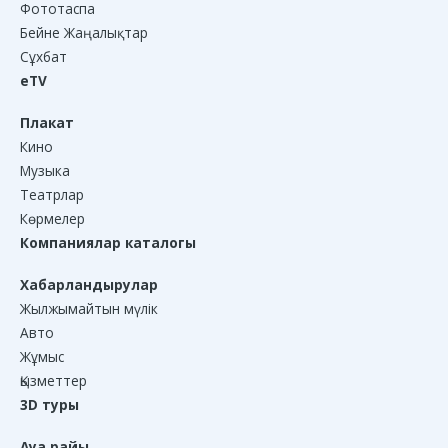
Фототаспа
Бейне Жаңалықтар
Сұхбат
eTV
Плакат
Кино
Музыка
Театрлар
Көрмелер
Компаниялар каталогы
Хабарландырулар
Жылжымайтын мүлік
Авто
Жұмыс
Қызметтер
3D туры
Ауа райы