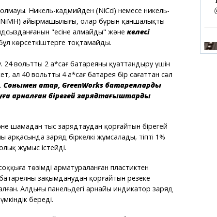
 болмауы. Никель-кадмийден (NiCd) немесе никель-
(NiMH) айырмашылығы, олар бұрын қаншалықты
ядсызданғанын "есіне алмайды" және
келесі
бұл көрсеткіштерге тоқтамайды.
. 24 вольтты 2 а*сағ батареяны қуаттандыру үшін
ет, ал 40 вольтты 4 а*сағ батарея бір сағаттан сәл
.
Сонымен қатар, GreenWorks батареяларды
ға арналған бірегей зарядтағыштарды
әне шамадан тыс зарядтаудан қорғайтын бірегей
ың арқасында заряд біркелкі жұмсалады, тіпті 1%
олық жұмыс істейді.
 соққыға төзімді арматураланған пластиктен
 батареяны зақымданудан қорғайтын резеңке
ған. Алдыңғы панельдегі арнайы индикатор заряд
үмкіндік береді.