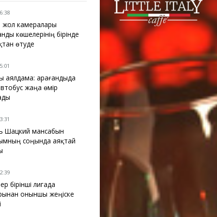
16:38
 жол камералары
анды көшелерінің бірінде
қтан өтуде
15:01
ы аялдама: Қарағандыда
 автобус жаңа өмір
ады
13:31
ь Шацкий мансабын
ымның соңында аяқтай
ы
12:39
ер бірінші лигада
рынан оныншы жеңіске
і