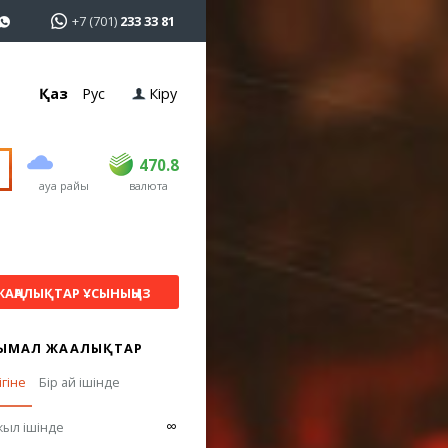
+7 (701)
233 33 81
Қаз
Рус
Кіру
сатып алу
сату
USD
468.5
470.8
470.8
ауа райы
валюта
EUR
539
541.5
RUB
5.53
5.6
ЖАҢАЛЫҚТАР ҰСЫНЫҢЫЗ
ЫМАЛ ЖАҢАЛЫҚТАР
ігіне
Бір ай ішінде
∞
жыл ішінде