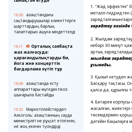
сынақтан өтуде
1. "Жад эффектінің"
металл-гидридтен 
Қазақстандағы
16:36
зарядталғанын/зар
сақтандырушылар клиенттерге
зарядтау кезінде
шарттардың барлық
талаптарын ашуға міндеттелді
2. Жылдам зарядтау
небәрі 30 минут қаж
Орталық саябақта
16:11
артық зарядталады
жаз жалғасуда:
қарағандылықтарды би,
жылдам зарядтау
йога және концерттік
ұсынады.
бағдарлама күтіп тұр
3. Қызып кетуден ж
Қазақстанда есту
Басқару тақтасы. Он
16:06
аппараттары мүгедектіксіз
қалса да, құрылғы т
шығарыла бастайды
4. Батарея корпусы
жасалған, жиектері
Маркетплейстердегі
15:33
төсемдермен қоршал
Алкоголь: Қазақстанның сауда
министрлігі не рұқсат етілгенін,
деңгейін бақылауға м
не жоқ екенін түсіндірді