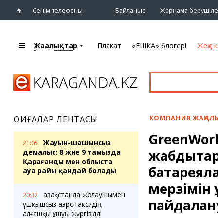
Сенім телефоны
Байланыс
Жарнама берушіле
Жаңалықтар
Плакат
«ЕШКА» блогері
Жеңіс к
+7 (7212)
92 09 09
Басты бет
Плакат
Жаңалықтар
Қарағанды
Кино
Жаңалықтары
Театрлар
КОМПАНИЯ ЖАҢАЛ
ОҚИҒАЛАР ЛЕНТАСЫ
Шежіре
Музыка
GreenWork
eTV
Спорт
Жауын-шашынсыз
21:05
Ақпараттық
жабдықта
Көрмелер
демалыс: 8 және 9 тамызда
бюллетень
Қарағанды мен облыста
Цирк және
батареяла
ауа райы қандай болады
Тұлғалар
хайуанаттар бағы
Сұхбат
мерзімін 
Қазақстанда жолаушымен
20:32
пайдалану
ұшқышсыз аэротаксидің
«ЕШКА» блогері
Карталар
алғашқы ұшуы жүргізілді