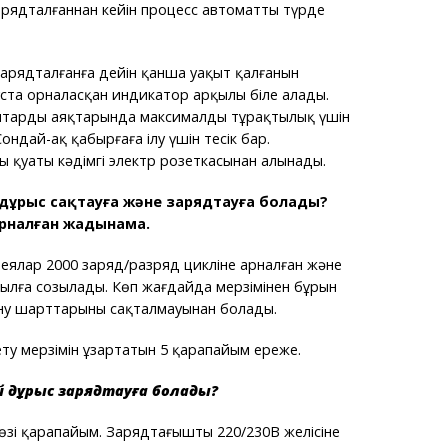
рядталғаннан кейін процесс автоматты түрде
арядталғанға дейін қанша уақыт қалғанын
та орналасқан индикатор арқылы біле алады.
тардың аяқтарында максималды тұрақтылық үшін
Сондай-ақ қабырғаға ілу үшін тесік бар.
ң қуаты кәдімгі электр розеткасынан алынады.
дұрыс сақтауға және зарядтауға болады?
рналған жадынама.
ялар 2000 заряд/разряд цикліне арналған және
ылға созылады. Көп жағдайда мерзімінен бұрын
ну шарттарының сақталмауынан болады.
ету мерзімін ұзартатын 5 қарапайым ереже.
ай дұрыс зарядтауға болады?
 өзі қарапайым. Зарядтағышты 220/230В желісіне