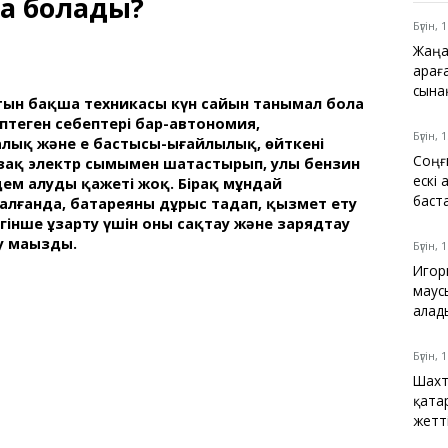
ға болады?
Қарағанды
Теміртау
Бүгін, 
Балқаш
Жаңа
Жезқазған
Қарағ
сына
тын бақша техникасы күн сайын танымал бола
өптеген себептері бар-автономия,
Бүгін, 
лық және ең бастысы-ыңғайлылық, өйткені
Соңғ
зақ электр сымымен шатастырып, улы бензин
Анықтамалық
ескі
м алудың қажеті жоқ. Бірақ мұндай
КӨЛІК КЕСТЕСІ
баст
лғанда, батареяны дұрыс таңдап, қызмет ету
Автобус аялдамалары
ігінше ұзарту үшін оны сақтау және зарядтау
Төтенше жағдайлар
у маңызды.
Бүгін, 
қызметі
Игор
Компаниялар каталогы
маус
Шиналарды сатып
алад
алыңыз, оңай!
Бүгін, 
Шахт
қата
жетт