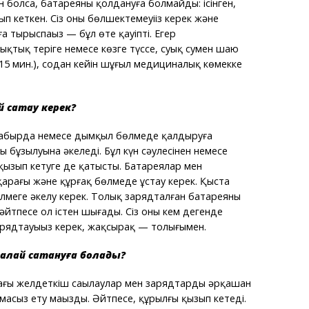
 болса, батареяны қолдануға болмайды: ісінген,
п кеткен. Сіз оны бөлшектемеуіңіз керек және
 тырыспаңыз — бұл өте қауіпті. Егер
ықтық теріге немесе көзге түссе, суық сумен шаю
 15 мин.), содан кейін шұғыл медициналық көмекке
й сақтау керек?
жаңбырда немесе дымқыл бөлмеде қалдыруға
 бұзылуына әкеледі. Бұл күн сәулесінен немесе
 қызып кетуге де қатысты. Батареялар мен
раңғы және құрғақ бөлмеде ұстау керек. Қыста
меге әкелу керек. Толық зарядталған батареяны
 әйтпесе ол істен шығады. Сіз оны кем дегенде
рядтауыңыз керек, жақсырақ — толығымен.
қалай сақтануға болады?
ғы желдеткіш саңылаулар мен зарядтардың әрқашан
асыз ету маңызды. Әйтпесе, құрылғы қызып кетеді.