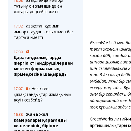
Қазақстанда көмірді
18:08
тұтыну он жыл ішінде ең
жоғары деңгейге жетті
Қазақстан құс имп
17:32
импорттаудан толығымен бас
тартуға ниетті
GreenWorks үй мен 
төрт желісін шығар
17:30
кәсіби 60В, сондай-а
Қарағандылықтарды
инновациялық литий
жергілікті өндірушілерден
үшін сыйымдылығы 2 
мектеп формасының
жәрмеңкесіне шақырады
тан 5 А*сағ-қа дейі
әмбебап, яғни бір 
ескеру маңызды. Бұл
Неліктен
17:07
оны бір сериядағы б
қазақстандықтар жалақының
өсуін сезбейді?
айтарлықтай үнемдеу
жоқ құрылғыларды с
Жаңа жол
16:38
GreenWorks литий-и
камералары Қарағанды
артықшылықтары кө
көшелерінің бірінде