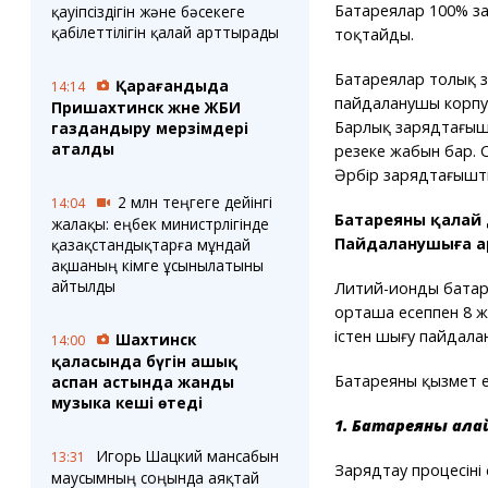
Батареялар 100% за
қауіпсіздігін және бәсекеге
қабілеттілігін қалай арттырады
тоқтайды.
Батареялар толық з
Қарағандыда
14:14
пайдаланушы корпус
Пришахтинск және ЖБИ
Барлық зарядтағыш
газдандыру мерзімдері
аталды
резеңке жабын бар. 
Әрбір зарядтағышты
2 млн теңгеге дейінгі
14:04
Батареяны қалай 
жалақы: еңбек министрлігінде
Пайдаланушыға а
қазақстандықтарға мұндай
ақшаның кімге ұсынылатыны
айтылды
Литий-ионды батаре
орташа есеппен 8 ж
істен шығу пайдала
Шахтинск
14:00
қаласында бүгін ашық
Батареяның қызмет 
аспан астында жанды
музыка кеші өтеді
1. Батареяны қал
Игорь Шацкий мансабын
13:31
Зарядтау процесінің
маусымның соңында аяқтай