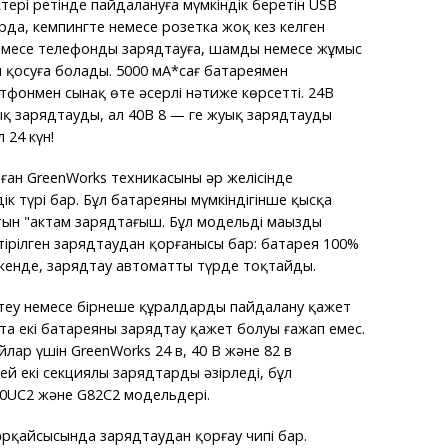
тері ретінде пайдалануға мүмкіндік беретін USB
рда, кемпингте немесе розетка жоқ кез келген
емесе телефонды зарядтауға, шамды немесе жұмыс
ін қосуға болады. 5000 мА*сағ батареямен
фонмен сынақ өте әсерлі нәтиже көрсетті. 24В
ық зарядтауды, ал 40В 8 — ге жуық зарядтауды
 24 күн!
ған GreenWorks техникасының әр желісінде
ік түрі бар. Бұл батареяны мүмкіндігінше қысқа
ын "актам зарядтағыш. Бұл модельдің маңызды
іктірілген зарядтаудан қорғанысы бар: батарея 100%
енде, зарядтау автоматты түрде тоқтайды.
стеу немесе бірнеше құралдарды пайдалану қажет
та екі батареяны зарядтау қажет болуы ғажап емес.
лар үшін GreenWorks 24 в, 40 В және 82 в
ей екі секциялы зарядтарды әзірледі, бұл
40UC2 және G82C2 модельдері.
әрқайсысында зарядтаудан қорғау чипі бар.