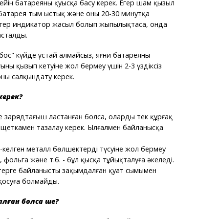
ейін батареяны қуысқа басу керек. Егер шам қызыл
батарея тым ыстық және оны 20-30 минутқа
Егер индикатор жасыл болып жыпылықтаса, онда
асталды.
бос" күйде ұстай алмайсыз, яғни батареяны
ның қызып кетуіне жол бермеу үшін 2-3 үздіксіз
оны салқындату керек.
керек?
е зарядтағыш ластанған болса, оларды тек құрғақ
щеткамен тазалау керек. Ылғалмен байланысқа
з-келген металл бөлшектердің түсуіне жол бермеу
, фольга және т.б. - бұл қысқа тұйықталуға әкеледі.
терге байланысты зақымдалған қуат сымымен
қосуға болмайды.
алған болса ше?