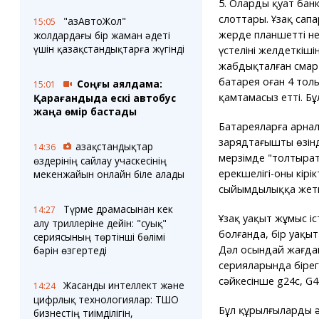
5. Оларды қуат банк
слоттары. Ұзақ сапа
"ҚазАвтоЖол"
15:05
жерде планшетті н
жолдардағы бір жаман әдеті
үшін қазақстандықтарға жүгінді
үстелінің желдеткіш
жабдықталған смарт
батарея оған 4 тол
Соңғы аялдама:
15:01
қамтамасыз етті. Бұл
Қарағандыда ескі автобус
жаңа өмір бастады
Батареяларға арнал
зарядтағыштың өзінд
Қазақстандықтар
14:36
мерзімде "толтырат
өздерінің сайлау учаскесінің
ерекшелігі-оның кір
мекенжайын онлайн біле алады
сыйымдылыққа жетк
Түрме драмасынан кек
14:27
Ұзақ уақыт жұмыс і
алу триллеріне дейін: "суық"
болғанда, бір уақыт
сериясының төртінші бөлімі
Дәл осындай жағдай
бәрін өзгертеді
серияларында бірег
сәйкесінше g24c, G
Жасанды интеллект және
14:24
цифрлық технологиялар: ТШО
Бұл құрылғылардың 
бизнестің тиімділігін,