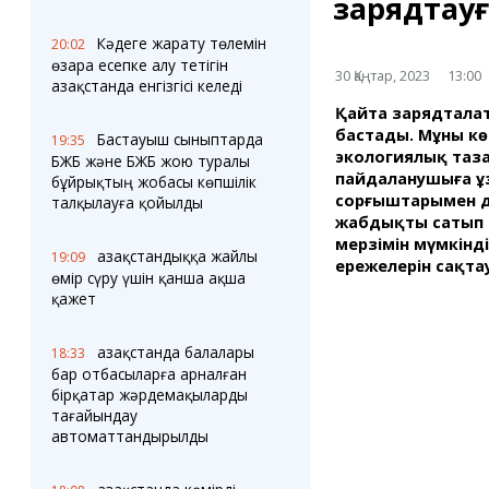
зарядтау
Блогер лентасы
Веб-камералар
Соққылар
Тығындар
Кәдеге жарату төлемін
20:02
Фотокомикстер
Қарағанды Картасы
өзара есепке алу тетігін
30 Қаңтар, 2023
13:00
Аптаның коллажы
Ұйымдар
Қазақстанда енгізгісі келеді
Ешкин жұлдыз
Менің учаскелік
Қайта зарядтала
жорамалы
Жолдарды жабу
бастады. Мұның к
Бастауыш сыныптарда
19:35
экологиялық таза
БЖБ және БЖБ жою туралы
пайдаланушыға ұ
бұйрықтың жобасы көпшілік
Қызметтер
Медиа
сорғыштарымен де
талқылауға қойылды
Аудармашы
Фото
жабдықты сатып а
Бейне
мерзімін мүмкінд
Қазақстандыққа жайлы
19:09
3D туры
ережелерін сақта
өмір сүру үшін қанша ақша
Timelapse
қажет
Қазақстанда балалары
18:33
бар отбасыларға арналған
бірқатар жәрдемақыларды
тағайындау
автоматтандырылды