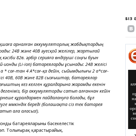
БІЗ
бақшаға арналған аккумуляторлық жабдықтардың
ады: 24В және 40В әуесқой желілер, жартылай
қ кәсіби 82в. әрбір серияға өндіруші соңғы буын
-ионды (Li-ion) батареяларды ұсынады: 24В желісі
а * сағ-тан 4 А*сағ-қа дейін, сыйымдылығы 2 а*сағ-
нгі 40В, 60В және 82В сызғыштар, батареялар
сызғыштың кез келген құралдарына жарамды екенін
 дегеніміз, бір аккумуляторды сатып алғаннан кейін
ірнеше құралдармен пайдалануға болады, бұл
ге мүмкіндік береді (болашақта сіз тек батарея
атып ала аласыз!).
онды батареяларының бәсекелестік
п. Толығырақ қарастырайық.