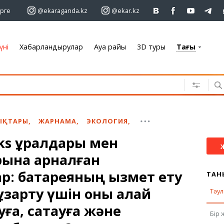
рге
@ekaraganda.kz
@ekar.kz
үні
Хабарландырулар
Ауа райы
3D туры
Тағы
+7 701 233 33 81
Хабарландырулар
Жылжымайтын мүлік
Автомобильдер
ЫҚТАРЫ
,
ЖАРНАМА
,
ЭКОЛОГИЯ
,
Жұмыс
s құралдары мен
Қызметтер
рына арналған
Электроника
Жиһаз
р: батареяның қызмет ету
ТАН
ұзарту үшін оны қалай
Тәул
ға, сақтауға және
Ауа райы
Бір 