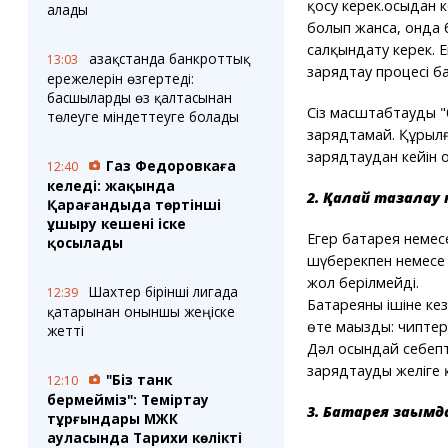
қосу керек.осыдан к
алады
болып жанса, онда 
салқындату керек. 
Қазақстанда банкроттық
13:03
зарядтау процесі б
ережелерін өзгертеді:
басшыларды өз қалтасынан
Сіз масштабтауды "
төлеуге міндеттеуге болады
зарядтамай. Құрылғы
зарядтаудан кейін 
Газ Федоровкаға
12:40
келеді: жақында
2. Қалай тазалау 
Қарағандыда төртінші
ұшыру кешені іске
Егер батарея немес
қосылады
шүберекпен немесе 
жол берілмейді.
Шахтер бірінші лигада
12:39
Батареяның ішіне ке
қатарынан оныншы жеңіске
өте маңызды: чиптер
жетті
Дәл осындай себеп
зарядтауды желіге 
"Біз танк
12:10
бермейміз": Теміртау
3. Батарея зақымд
тұрғындары МЖК
ауласында Тарихи көлікті