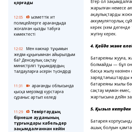
Егер ол зақымдалған
қорғады
жарылған немесе ағы
ақаулықтарды жоюға
Қызметтік ит
12:05
аккумуляторлық сұй
полицейлерге Қарағандыда
керек (кем дегенде
жоғалған қызды табуға
жүгіну керек.
көмектесті
4. Қайда және қала
Мен көкнәр тұқымын
12:02
жедім-құқығымнан айырылдым
Батареяны жууға, 
ба? Денсаулық сақтау
болмайды — бұл оның
министрлігі тұқымдардың
басқа жылу көзінен
талдауларға әсерін түсіндірді
зарядтағыштарды қа
батареяны жылы бөл
Қарағанды облысында
11:31
сақтау мүмкін емес,
қысқа мерзімді курстарға
жартысына дейін за
сұраныс артып келеді
5. Қызып кетуден 
Теміртаудың
11:29
бірнеше ауданының
Батарея корпусында
тұрғындары кабельдер
ашық болуын қамтам
зақымдалғаннан кейін