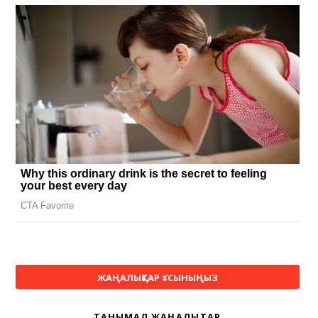
ЖАҢАЛЫҚТАР ҰСЫНЫҢЫЗ
ТАНЫМАЛ ЖАҢАЛЫҚТАР