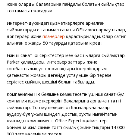
және олардың балаларына пайдалы болатын сыйлықтар
топтамасын жасадым.
Интернет-дүкендегі қызметкерлерге арналған
сыйлықтардың ең танымал санаты OE.kz жоспарлаушылар,
дәптерлер және
планерлер
қарастырылады. Олар сатып
алынған ең жақсы 50 тауардың қатарына кіреді.
Екінші санат-ірі серіктестер мен басшыларға сыйлықтар.
Parker қаламдары, интерьер заттары және
көшбасшылық үстел жинақтары іскерлік қарым-
қатынасты жоғары деңгейде ұстау үшін бір терезе
серіктес сыйлық шешімі болып табылады.
Компанияның HR бөліміне көмектесетін үшінші санат-бұл
компания қызметкерлерінің балаларына арналған тәтті
сыйлықтар. Топ мүшелерінің отбасыларына назар
аудару-бұл ұжым ішіндегі Достық рухты нығайтатын
жағымды комплимент. Office Expert мәліметтері
бойынша жыл сайын тәтті сыйлық жиынтықтары 14 000
000 теңге көлемінде жетеді.