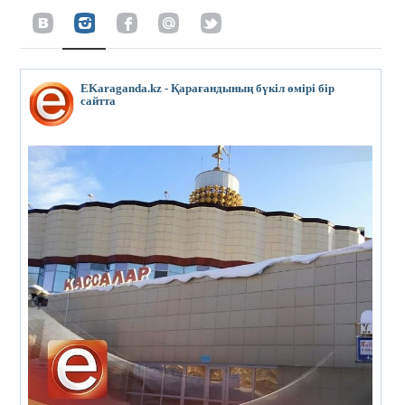
EKaraganda.kz - Қарағандының бүкіл өмірі бір
сайтта