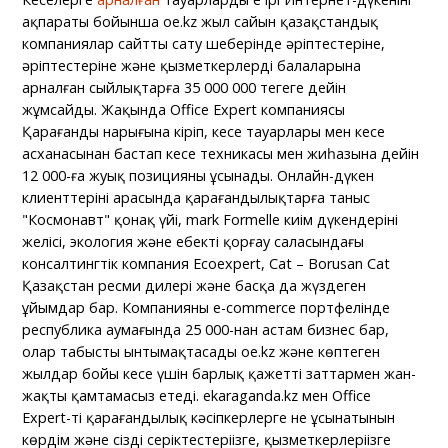
ақпараты бойынша oe.kz жыл сайын қазақстандық
компаниялар сайтты сату шеңберінде әріптестеріне,
әріптестеріне және қызметкерлердің балаларына
арналған сыйлықтарға 35 000 000 теңгеге дейін
жұмсайды. Жақында Office Expert компаниясы
Қарағанды нарығына кіріп, кеңсе тауарлары мен кеңсе
асханасынан бастап кеңсе техникасы мен жиһазына дейін
12 000-ға жуық позицияны ұсынады. Онлайн-дүкен
клиенттерінің арасында қарағандылықтарға таныс
"Космонавт" қонақ үйі, mark Formelle киім дүкендерінің
желісі, экология және еңбекті қорғау саласындағы
консалтингтік компания Ecoexpert, Cat – Borusan Cat
Қазақстан ресми дилері және басқа да жүздеген
ұйымдар бар. Компанияның e-commerce портфелінде
республика аумағында 25 000-нан астам бизнес бар,
олар табысты ынтымақтасады oe.kz және көптеген
жылдар бойы кеңсе үшін барлық қажетті заттармен жан-
жақты қамтамасыз етеді. ekaraganda.kz мен Office
Expert-тің қарағандылық кәсіпкерлерге не ұсынатынын
көрдім және сіздің серіктестеріңізге, қызметкерлеріңізге