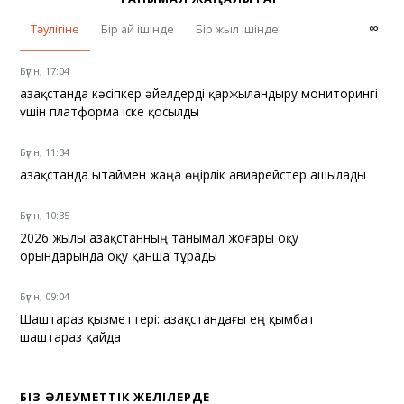
∞
Тәулігіне
Бір ай ішінде
Бір жыл ішінде
Бүгін, 17:04
Қазақстанда кәсіпкер әйелдерді қаржыландыру мониторингі
үшін платформа іске қосылды
Бүгін, 11:34
Қазақстанда Қытаймен жаңа өңірлік авиарейстер ашылады
Бүгін, 10:35
2026 жылы Қазақстанның танымал жоғары оқу
орындарында оқу қанша тұрады
Бүгін, 09:04
Шаштараз қызметтері: Қазақстандағы ең қымбат
шаштараз қайда
БІЗ ӘЛЕУМЕТТІК ЖЕЛІЛЕРДЕ