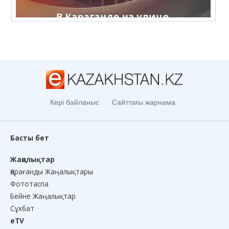
Кері байланыс
Сайттағы жарнама
Басты бет
Жаңалықтар
Қарағанды Жаңалықтары
Фототаспа
Бейне Жаңалықтар
Сұхбат
eTV