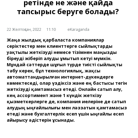
ретінде не және қайда
тапсырыс беруге болады?
22 Желтоқсан, 2022
11:10
eKaraganda
Жаңа жылдық қарбаласта компаниялар
серіктестер мен клиенттерге сыйлықтарды
уақтылы жеткізуді немесе тізімнен маңызды
біреуді жіберіп алуды ұмытып кетуі мүмкін.
Мұндай сәттерде шұғыл түрде тиісті сыйлықты
табу керек, бұл технологиялық, жақсы
автоматтандырылған интернет-дүкендерге
көмектеседі, олар үздіксіз және ең бастысы тегін
жеткізуді қамтамасыз етеді. Онлайн сатып алу,
кең ассортимент және 1 күндік жеткізу
қызметкерлерге де, компания иелеріне де сатып
алудың ыңғайлылығы мен ләззатын қамтамасыз
етеді және бухгалтерлік есеп үшін ыңғайлы есеп
айырысу әдістерін ұсынады.