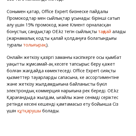
Сонымен қатар, Office Expert бизнеске пайдалы
Промокодтар мен сыйлықтар ұсынады: бірінші сатып
алу үшін 15% промокод және Клиент орналасқан
бонустық сандықтар OE.kz тегін сыйлықты
таңдай
алады
(жарнамалық кодты қалай қолдануға болатындығы
туралы
толығырақ
).
Онлайн жеткізу қазіргі заманғы кәсіпкерге осы қымбат
уақытты жұмсамай-ақ кеңсеге тапсырыс беру қажет
болған жағдайда көмектеседі. Office Expert сияқты
қызметтер тауарлардың сапасына, кең ассортиментіне
және жеткізу жылдамдығына байланысты бүкіл
электрондық коммерция нарығына реңк береді. ОЕ.kz
Қарағандыда жылдам, ыңғайлы және сенімді серіктес
ретінде кеңсені кешенді қамтамасыз ету бойынша Сіз
үшін
құтқарушы
болады.