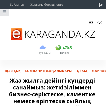
Байланыс
Жарнама берушілерге
Қаз
Рус
сатып алу
сату
USD
469.5
470.5
470.5
ауа райы
валюта
EUR
539
543
RUB
5.45
5.53
ҚЫЗЫҚТЫ!
,
КОМПАНИЯ ЖАҢАЛЫҚТАРЫ
,
ҚОҒАМ
,
ЖАРНА
Жаңа жылға дейінгі күндерді
санаймыз: жеткізіліммен
бизнес-серіктеске, клиентке
немесе әріптеске сыйлық