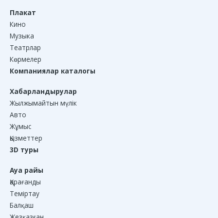
Плакат
Кино
Музыка
Театрлар
Көрмелер
Компаниялар каталогы
Хабарландырулар
Жылжымайтын мүлік
Авто
Жұмыс
Қызметтер
3D туры
Ауа райы
Қарағанды
Теміртау
Балқаш
Жезқазған