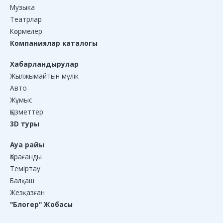
Музыка
Театрлар
Көрмелер
Компаниялар каталогы
Хабарландырулар
Жылжымайтын мүлік
Авто
Жұмыс
Қызметтер
3D туры
Ауа райы
Қарағанды
Теміртау
Балқаш
Жезқазған
"Блогер" Жобасы