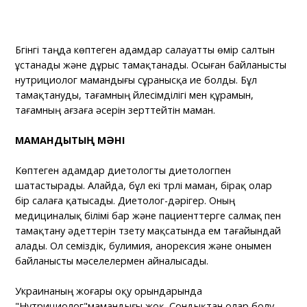
Бүгінгі таңда көптеген адамдар салауатты өмір салтын
ұстанады және дұрыс тамақтанады. Осыған байланысты
нутрициолог мамандығы сұранысқа ие болды. Бұл
тамақтануды, тағамның үйлесімділігі мен құрамын,
тағамның ағзаға әсерін зерттейтін маман.
МАМАНДЫҚТЫҢ МӘНІ
Көптеген адамдар диетологты диетологпен
шатастырады. Алайда, бұл екі түрлі маман, бірақ олар
бір салаға қатысады. Диетолог-дәрігер. Оның
медициналық білімі бар және пациенттерге салмақ пен
тамақтану әдеттерін түзету мақсатында ем тағайындай
алады. Ол семіздік, булимия, анорексия және онымен
байланысты мәселелермен айналысады.
Украинаның жоғары оқу орындарында
"Нутрициолог"мамандығы жоқ. Сондықтан олар болу