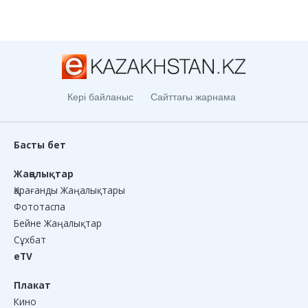
Кері байланыс
Сайттағы жарнама
Басты бет
Жаңалықтар
Қарағанды Жаңалықтары
Фототаспа
Бейне Жаңалықтар
Сұхбат
eTV
Плакат
Кино