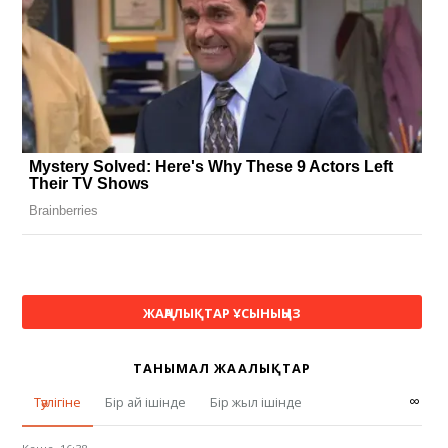
ЖАҢАЛЫҚТАР ҰСЫНЫҢЫЗ
ТАНЫМАЛ ЖАҢАЛЫҚТАР
∞
Тәулігіне
Бір ай ішінде
Бір жыл ішінде