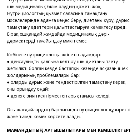
үшін медициналық білім алудың қажеті жоқ.
Нутрициологтың қызмет саласына тамақтану
мәселелерінде адамға кеңес беру, диетаны құру, дұрыс
тамақтану әдеттерін қалыптастыруға көмектесу кіреді.
Бірақ ешқандай жағдайда медициналық дәрі-
дәрмектерді тағайындау мүмкін емес.
Көбінесе нутрициологқа жүгінетін адамдар:
● денсаулықты қалпына келтіру үшін диетаны түзету
жеткілікті болған кезде бастапқы кезеңде асқазан-ішек
жолдарының проблемалары бар;
● оларды дұрыс және теңдестірілген тамақтану керек,
оны орындау оңай;
● денеге зиян келтірместен арықтағысы келеді.
Осы жағдайлардың барлығында нутрициолог құзыретті
және тиімді көмек көрсете алады.
МАМАНДЫҚТЫҢ АРТЫҚШЫЛЫҚТАРЫ МЕН КЕМШІЛІКТЕРІ