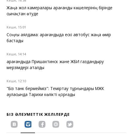
Кеше, 16:38
Жаңа жол камералары Қарағанды көшелерінің бірінде
сынақтан өтуде
Кеше, 15:01
Соңғы аялдама: Қарағандыда ескі автобус жаңа өмір
бастады
Кеше, 14:14
Қарағандыда Пришахтинск және ЖБИ газдандыру
мерзімдері аталды
Кеше, 12:10
"Біз танк бермейміз": Теміртау тұрғындары МЖК
ауласында Тарихи көлікті қорғады
БІЗ ӘЛЕУМЕТТІК ЖЕЛІЛЕРДЕ