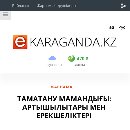
Байланыс
Жарнама берушілерге
Қаз
Рус
сатып алу
сату
USD
468.5
470.8
470.8
ауа райы
валюта
EUR
539
541.5
RUB
5.53
5.6
ЖАРНАМА
,
ТАМАҚТАНУ МАМАНДЫҒЫ:
АРТЫҚШЫЛЫҚТАРЫ МЕН
ЕРЕКШЕЛІКТЕРІ