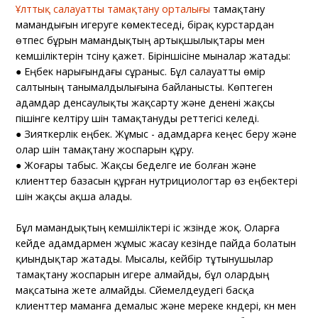
Ұлттық салауатты тамақтану орталығы
тамақтану
мамандығын игеруге көмектеседі, бірақ курстардан
өтпес бұрын мамандықтың артықшылықтары мен
кемшіліктерін түсіну қажет. Біріншісіне мыналар жатады:
● Еңбек нарығындағы сұраныс. Бұл салауатты өмір
салтының танымалдылығына байланысты. Көптеген
адамдар денсаулықты жақсарту және денені жақсы
пішінге келтіру үшін тамақтануды реттегісі келеді.
● Зияткерлік еңбек. Жұмыс - адамдарға кеңес беру және
олар үшін тамақтану жоспарын құру.
● Жоғары табыс. Жақсы беделге ие болған және
клиенттер базасын құрған нутрициологтар өз еңбектері
үшін жақсы ақша алады.
Бұл мамандықтың кемшіліктері іс жүзінде жоқ. Оларға
кейде адамдармен жұмыс жасау кезінде пайда болатын
қиындықтар жатады. Мысалы, кейбір тұтынушылар
тамақтану жоспарын игере алмайды, бұл олардың
мақсатына жете алмайды. Сүйемелдеудегі басқа
клиенттер маманға демалыс және мереке күндері, күн мен