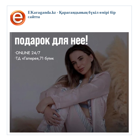
EKaraganda.kz - Қарағандының бүкіл өмірі бір
сайтта