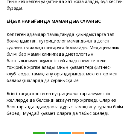
түннің кез келген уақытында хат жаза алады, бұл кестені
бұзады.
ЕҢБЕК НАРЫҒЫНДА МАМАНДЫҚҚА СҰРАНЫС
Көптеген адамдар тамақтануда қиындықтарға тап
болғандықтан, нутрициолог мамандығына деген
сұранысты жоққа шығаруға болмайды. Медициналық
білімі бар маман клиникада диетологтың
басшылығымен жұмыс істей алады немесе жеке
тәжірибе жүргізе алады. Оның қызметтері фитнес-
клубтарда, тамақтану орындарында, мектептер мен
балабақшаларда да сұранысқа ие.
Бүгінгі таңда көптеген нутрициологтар әлеуметтік
желілерде де белсенді аккаунттар жүргізеді. Олар өз
блогтарында адамдарға дұрыс тамақтану туралы білім
береді. Мұндай қызмет оларға да табыс әкеледі.