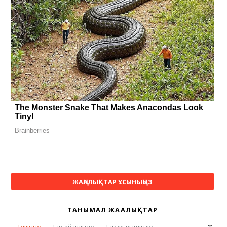
ЖАҢАЛЫҚТАР ҰСЫНЫҢЫЗ
ТАНЫМАЛ ЖАҢАЛЫҚТАР
∞