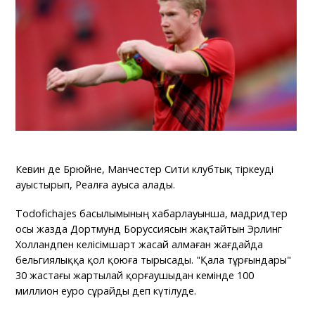
Кевин де Брюйне, Манчестер Сити клубтық тіркеуді
ауыстырып, Реалға ауыса алады.
Todofichajes басылымының хабарлауынша, мадридтер
осы жазда Дортмунд Боруссиясын жақтайтын Эрлинг
Холландпен келісімшарт жасай алмаған жағдайда
бельгиялыққа қол қоюға тырысады. "Қала тұрғындары"
30 жастағы жартылай қорғаушыдан кемінде 100
миллион еуро сұрайды деп күтілуде.