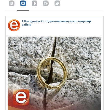
EKaraganda.kz - Қарағандының бүкіл өмірі бір
сайтта