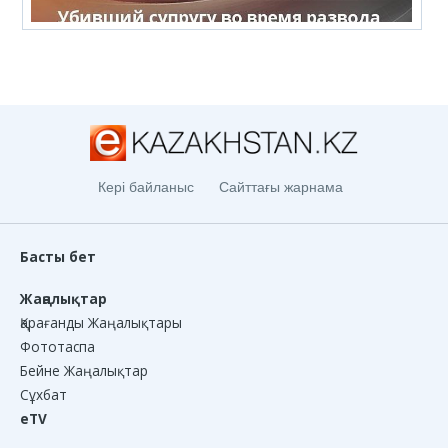
Кері байланыс
Сайттағы жарнама
Басты бет
Жаңалықтар
Қарағанды Жаңалықтары
Фототаспа
Бейне Жаңалықтар
Сұхбат
eTV