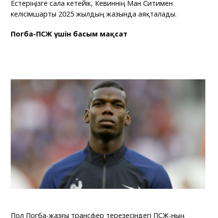
Естеріңізге сала кетейік, Кевиннің Ман Ситимен
келісімшарты 2025 жылдың жазында аяқталады.
Погба-ПСЖ үшін басым мақсат
Пол Погба-жазғы трансфер терезесіндегі ПСЖ-ның