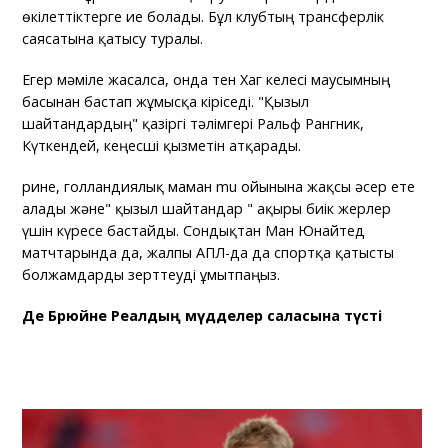
өкілеттіктерге ие болады. Бұл клубтың трансферлік
саясатына қатысу туралы.
Егер мәміле жасалса, онда тен Хаг келесі маусымның
басынан бастап жұмысқа кіріседі. "Қызыл
шайтандардың" қазіргі тәлімгері Ральф Рангник,
Күткендей, кеңесші қызметін атқарады.
Әрине, голландиялық маман mu ойынына жақсы әсер ете
алады және" қызыл шайтандар " ақыры биік жерлер
үшін күресе бастайды. Сондықтан Ман Юнайтед
матчтарында да, жалпы АПЛ-да да спортқа қатысты
болжамдарды зерттеуді ұмытпаңыз.
Де Брюйне Реалдың мүдделер саласына түсті