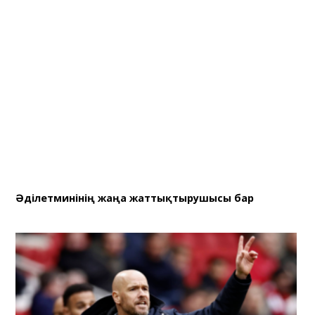
Әділетминінің жаңа жаттықтырушысы бар