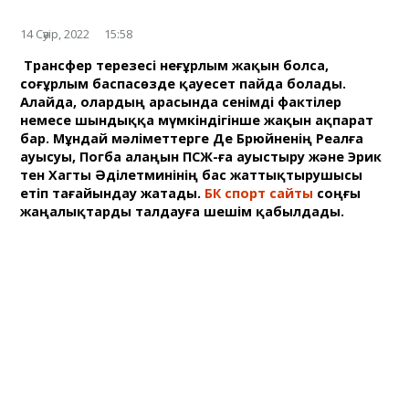
14 Сәуір, 2022
15:58
Трансфер терезесі неғұрлым жақын болса,
соғұрлым баспасөзде қауесет пайда болады.
Алайда, олардың арасында сенімді фактілер
немесе шындыққа мүмкіндігінше жақын ақпарат
бар. Мұндай мәліметтерге Де Брюйненің Реалға
ауысуы, Погба алаңын ПСЖ-ға ауыстыру және Эрик
тен Хагты Әділетминінің бас жаттықтырушысы
етіп тағайындау жатады.
БК спорт сайты
соңғы
жаңалықтарды талдауға шешім қабылдады.