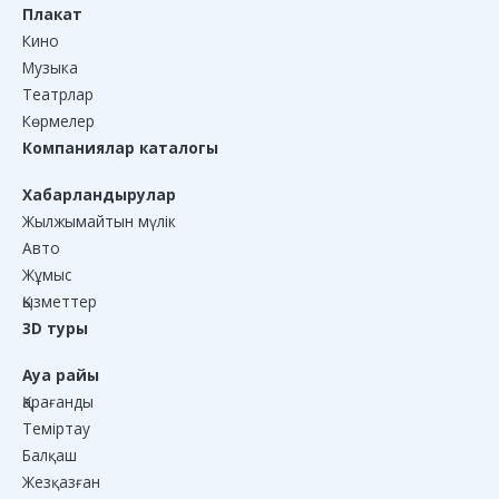
Плакат
Кино
Музыка
Театрлар
Көрмелер
Компаниялар каталогы
Хабарландырулар
Жылжымайтын мүлік
Авто
Жұмыс
Қызметтер
3D туры
Ауа райы
Қарағанды
Теміртау
Балқаш
Жезқазған