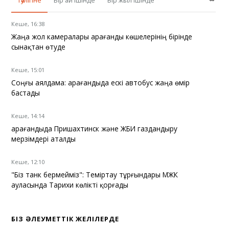
Тәулігіне
Бір ай ішінде
Бір жыл ішінде
Кеше, 16:38
Жаңа жол камералары Қарағанды көшелерінің бірінде
сынақтан өтуде
Кеше, 15:01
Соңғы аялдама: Қарағандыда ескі автобус жаңа өмір
бастады
Кеше, 14:14
Қарағандыда Пришахтинск және ЖБИ газдандыру
мерзімдері аталды
Кеше, 12:10
"Біз танк бермейміз": Теміртау тұрғындары МЖК
ауласында Тарихи көлікті қорғады
БІЗ ӘЛЕУМЕТТІК ЖЕЛІЛЕРДЕ