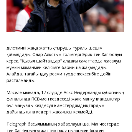
Әділетмині жаңа жаттықтырушы туралы шешім
қабылдады. Олар Аякстың тәлімгері Эрик тен Хаг болуы
керек. "Қызыл шайтандар" алдағы сағаттарда жасалуы
мүмкін маманмен келісімге барынша жақындады.
Алайда, тағайындау ресми түрде жексенбіге дейін
расталмайды.
Мәселе мынада, 17 сәуірде Аякс Нидерланды кубогының
финалында ПСВ-мен кездеседі және манкуниандықтар
бұл маңызды кездесуде амстердамдықтардың
дайындығына кедергі жасағысы келмейді.
Telegraph басылымының хабарлауынша, Манчестерде
тен Хаг бұрынғы жаттықтырушылармен бірдей