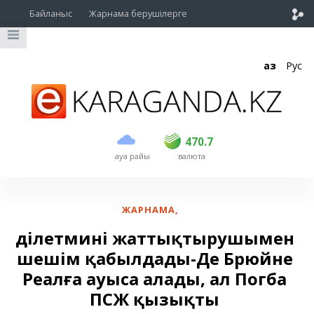
Байланыс
Жарнама берушілерге
Қаз
Рус
сатып алу
сату
USD
468.5
470.7
470.7
ауа райы
валюта
EUR
539
544
RUB
5.53
5.6
ЖАРНАМА
,
Әділетмині жаттықтырушымен
шешім қабылдады-Де Брюйне
Реалға ауыса алады, ал Погба
ПСЖ қызықты