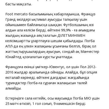
басты мақсаты.
Foot mercato басылымының хабарлауынша, Француз
Гранд өкілдері ықтимал ауысуды талқылау үшін
ойыншымен байланысқа шыққан. Футболшының өзі
алдын ала келісім берді, өйткені 99,9% - ға ағымдағы
жылдың жазында аяқталатын ӘДІЛЕТМИНІМЕН
келісімшартты ұзартпауға шешім қабылдады. Погба
АПЛ-да ең үлкен жалақыны ұсынғаны белгілі, бірақ ол
жаттықтырушылардың ауысуын, сондай-ақ Манчестер
Юнайтед қозғалатын курсты ұнатпады.
Французға екінші үміткер-Ювентус, ол үшін Пол 2012-
2016 жылдар аралығында ойнады. Алайда, бұл опция
екіталай көрінеді, өйткені дағдарыс жағдайында
туриндіктер Погба-ға сұраған жалақысын төлей
алмайды.
Естеріңізге сала кетейік, осы маусымда Погба МЮ үшін
25 матч өткізіп, 1 гол соғып, 9 көмекшісін берді.