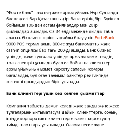
"Форте банк" - қазақтың жеке қаржы ұйымы. Нұр-Сұлтанда
бас кеңсесі бар Қазақстанның ірі банктерінің бірі. Бүкіл ел
бойынша 100-ден астам филиалдар мен 20 ірі
филиалдар ашылды. Сіз 34 елді мекенде өкілдік таба
аласыз. Өз клиенттеріне ыңғайлы болу үшін
ForteBank
9000 POS терминалын, 800-ге жуық банкоматты және
cash-in опциясы бар тағы 200-ді ашады. Банк бизнес
үшін де, жеке тұлғалар үшін де қаржылық қызметтердің
толық спектрін ұсынады.бүкіл ел бойынша клиенттер
қаржы ұйымының қызмет көрсету сапасын жоғары
бағалайды, бұл оған танымал банктер рейтингінде
жетекші орындардың бірін ұсынады.
Банк клиенттері үшін кез келген қызметтер
Компания табысты дамып келеді және заңды және жеке
тұлғалармен ынтымақтасуға дайын. Клиенттерге, соның
ішінде корпоративті клиенттерге қызмет көрсетудің
тиімді шарттары ұсынылады. Оларға несие және