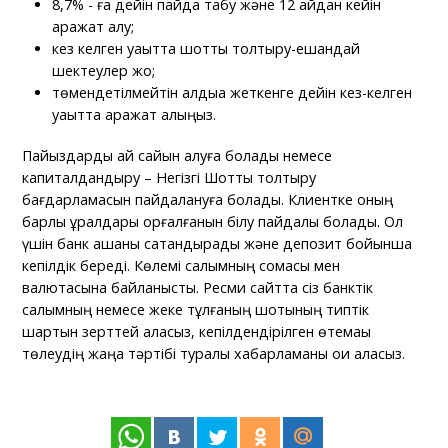
8,7% - ға дейін пайда табу және 12 айдан кейін
қаражат алу;
кез келген уақытта шотты толтыру-ешқандай
шектеулер жоқ;
төмендетілмейтін қалдыққа жеткенге дейін кез-келген
уақытта қаражат алыңыз.
Пайыздарды ай сайын алуға болады немесе
капиталдандыру – Негізгі Шотты толтыру
бағдарламасын пайдалануға болады. Клиентке оның
барлық құралдары қорғалғанын білу пайдалы болады. Ол
үшін банк ақшаны сақтандырады және депозит бойынша
кепілдік береді. Көлемі салымның сомасы мен
валютасына байланысты. Ресми сайтта сіз банктік
салымның немесе жеке тұлғаның шотының типтік
шартын зерттей аласыз, кепілдендірілген өтемақы
төлеудің жаңа тәртібі туралы хабарламаны оқи аласыз.