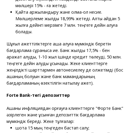
мөлшері 15% - ға жетеді.
Қайта қаржыландыру және қолма-қол несие.
Мөлшерлеме жылдық 18,99% жетеді. Алты айдан 5
жылға дейінгі мерзімге 7 млн. теңгеге дейін алуға
болады.
Шұғыл қажеттіліктерге ақша алуға мүмкіндік беретін
бағдарлама сұранысқа ие. Банк жылдық 17,5% - бен
қаражат алуды, 1-10 жыл ішінде кредит төлеуді, 50 млн.
теңгеге дейін алуды ұсынады. Жеке клиенттерге
жеңілдікті шарттармен автонесиелеу де қолжетімді (бос
ақшаның болуын және банк мамандарының
бағдарламаның өзектілігін нақтылау қажет).
Forte Bank-тегі депозиттер
Ақшаны инфляциядан қорғауға клиенттерге "Форте Банк"
әзірлеген және ұсынған депозиттік бағдарлама
мүмкіндік береді. Жеке тұлғалар:
шотқа 15 мың теңгеден бастап салу;