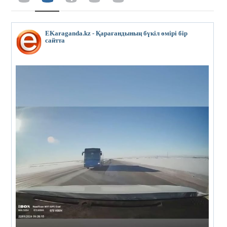
EKaraganda.kz - Қарағандының бүкіл өмірі бір
сайтта