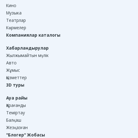
Кино
Музыка
Театрлар
Көрмелер
Компаниялар каталогы
Хабарландырулар
Жылжымайтын мүлік
Авто
Жұмыс
Қызметтер
3D туры
Ауа райы
Қарағанды
Теміртау
Балқаш
Жезқазған
"Блогер" Жобасы