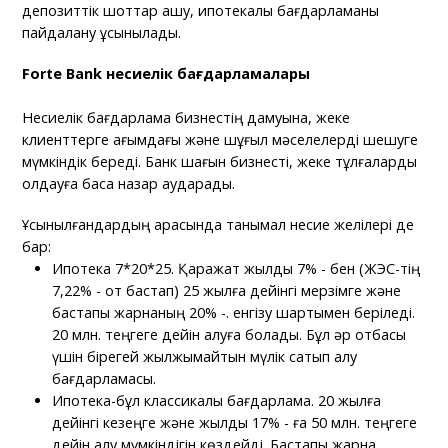
депозиттік шоттар ашу, ипотекалық бағдарламаны
пайдалану ұсынылады.
Forte Bank несиелік бағдарламалары
Несиелік бағдарлама бизнестің дамуына, жеке
клиенттерге ағымдағы және шұғыл мәселелерді шешуге
мүмкіндік береді. Банк шағын бизнесті, жеке тұлғаларды
қолдауға баса назар аударады.
Ұсынылғандардың арасында танымал несие желілері де
бар:
Ипотека 7*20*25. Қаражат жылдық 7% - бен (ЖЭС-тің
7,22% - от бастап) 25 жылға дейінгі мерзімге және
бастапқы жарнаның 20% -. енгізу шартымен беріледі.
20 млн. теңгеге дейін алуға болады. Бұл әр отбасы
үшін бірегей жылжымайтын мүлік сатып алу
бағдарламасы.
Ипотека-бұл классикалық бағдарлама. 20 жылға
дейінгі кезеңге және жылдық 17% - ға 50 млн. теңгеге
дейін алу мүмкіндігін көздейді. Бастапқы жарна