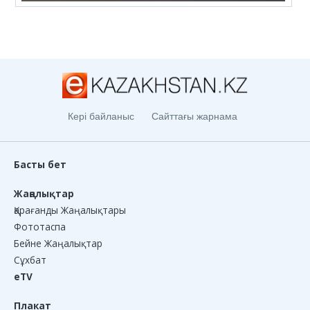
Кері байланыс
Сайттағы жарнама
Басты бет
Жаңалықтар
Қарағанды Жаңалықтары
Фототаспа
Бейне Жаңалықтар
Сұхбат
eTV
Плакат