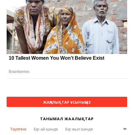
ЖАҢАЛЫҚТАР ҰСЫНЫҢЫЗ
ТАНЫМАЛ ЖАҢАЛЫҚТАР
∞
Тәулігіне
Бір ай ішінде
Бір жыл ішінде