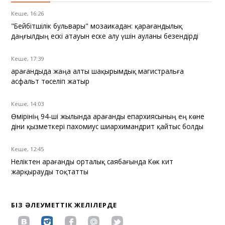
Кеше, 16:26
"Бейбітшілік бульвары" мозаикадан: қарағандылық
даңғылдың ескі атауын еске алу үшін ауланы безендірді
Кеше, 17:39
Қарағандыда жаңа алты шақырымдық магистральға
асфальт төселіп жатыр
Кеше, 14:03
Өмірінің 94-ші жылында Қарағанды епархиясының ең көне
діни қызметкері пахомиус шиархимандрит қайтыс болды
Кеше, 12:45
Неліктен Қарағанды орталық саябағында Көк кит
жарқырауды тоқтатты
БІЗ ӘЛЕУМЕТТІК ЖЕЛІЛЕРДЕ