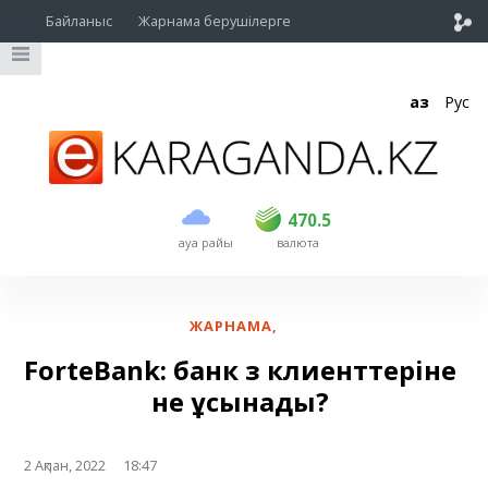
Байланыс
Жарнама берушілерге
Қаз
Рус
сатып алу
сату
USD
469
470.5
470.5
ауа райы
валюта
EUR
541
545
RUB
5.51
5.6
ЖАРНАМА
,
ForteBank: банк өз клиенттеріне
не ұсынады?
2 Ақпан, 2022
18:47