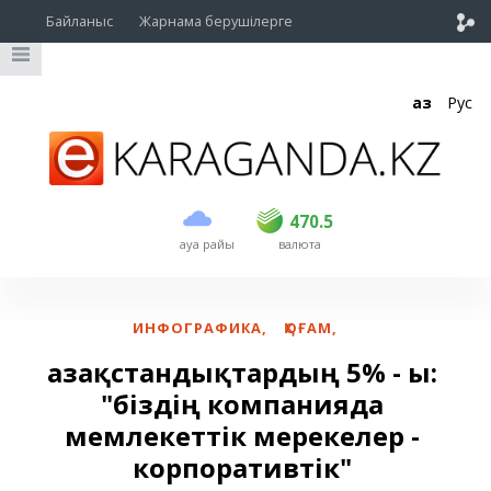
Байланыс
Жарнама берушілерге
Қаз
Рус
сатып алу
сату
USD
469.5
470.5
470.5
ауа райы
валюта
EUR
539
543
RUB
5.45
5.53
ИНФОГРАФИКА
,
ҚОҒАМ
,
Қазақстандықтардың 5% - ы:
"біздің компанияда
мемлекеттік мерекелер -
корпоративтік"