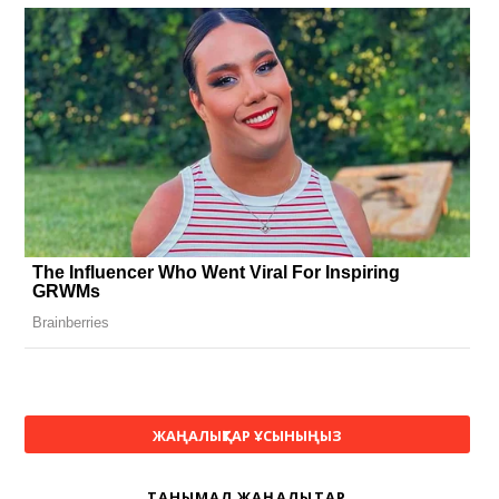
ЖАҢАЛЫҚТАР ҰСЫНЫҢЫЗ
ТАНЫМАЛ ЖАҢАЛЫҚТАР