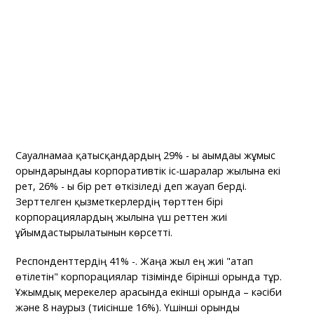
Сауалнамаға қатысқандардың 29% - ы ағымдағы жұмыс
орындарындағы корпоративтік іс-шаралар жылына екі
рет, 26% - ы бір рет өткізіледі деп жауап берді.
Зерттелген қызметкерлердің төрттен бірі
корпорациялардың жылына үш реттен жиі
ұйымдастырылатынын көрсетті.
Респонденттердің 41% -. Жаңа жыл ең жиі "атап
өтілетін" корпорациялар тізімінде бірінші орында тұр.
Ұжымдық мерекелер арасында екінші орында – кәсіби
және 8 наурыз (тиісінше 16%). Үшінші орынды