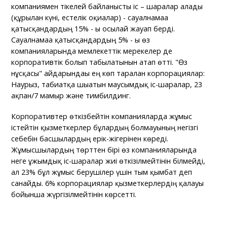
компаниямен тікелей байланысты іс – шаралар алады
(құрылған күні, естелік оқиғалар) - сауалнамаға
қатысқандардың 15% - ы осылай жауап берді.
Сауалнамаға қатысқандардың 5% - ы өз
компанияларында мемлекеттік мерекелер де
корпоративтік болып табылатынын атап өтті. "Өз
нұсқасы" айдарындағы ең көп таралған корпорациялар:
Наурыз, табиғатқа шығатын маусымдық іс-шаралар, 23
ақпан/7 мамыр және тимбилдинг.
Корпоративтер өткізбейтін компанияларда жұмыс
істейтін қызметкерлер бұлардың болмауының негізгі
себебін басшылардың ерік-жігерінен көреді.
Жұмысшылардың төрттен бірі өз компанияларында
неге ұжымдық іс-шаралар жиі өткізілмейтінін білмейді,
ал 23% бұл жұмыс берушілер үшін тым қымбат деп
санайды. 6% корпорациялар қызметкерлердің қалауы
бойынша жүргізілмейтінін көрсетті.