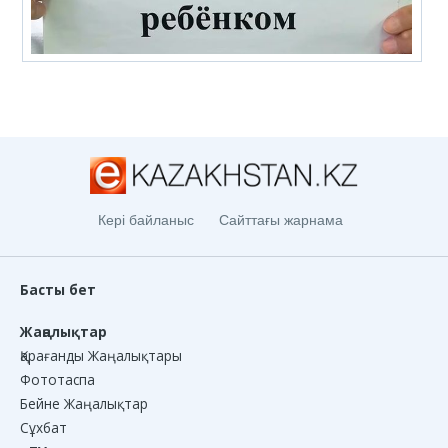
Кері байланыс
Сайттағы жарнама
Басты бет
Жаңалықтар
Қарағанды Жаңалықтары
Фототаспа
Бейне Жаңалықтар
Сұхбат