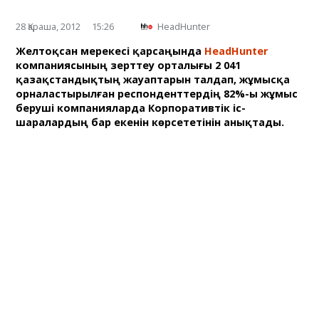
28 Қараша, 2012
15:26
HeadHunter
Желтоқсан мерекесі қарсаңында
HeadHunter
компаниясының зерттеу орталығы 2 041
қазақстандықтың жауаптарын талдап, жұмысқа
орналастырылған респонденттердің 82%-ы жұмыс
беруші компанияларда Корпоративтік іс-
шаралардың бар екенін көрсететінін анықтады.