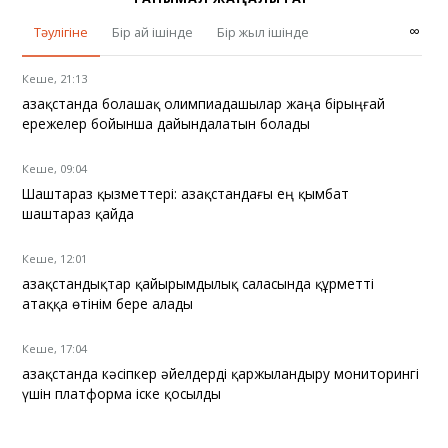
∞
Тәулігіне
Бір ай ішінде
Бір жыл ішінде
Кеше, 21:13
Қазақстанда болашақ олимпиадашылар жаңа бірыңғай
ережелер бойынша дайындалатын болады
Кеше, 09:04
Шаштараз қызметтері: Қазақстандағы ең қымбат
шаштараз қайда
Кеше, 12:01
Қазақстандықтар қайырымдылық саласында құрметті
атаққа өтінім бере алады
Кеше, 17:04
Қазақстанда кәсіпкер әйелдерді қаржыландыру мониторингі
үшін платформа іске қосылды