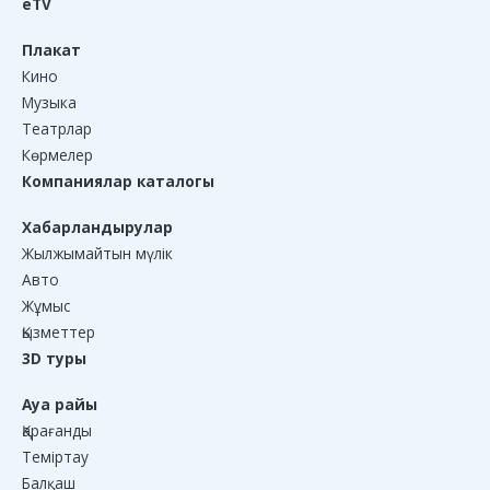
eTV
Плакат
Кино
Музыка
Театрлар
Көрмелер
Компаниялар каталогы
Хабарландырулар
Жылжымайтын мүлік
Авто
Жұмыс
Қызметтер
3D туры
Ауа райы
Қарағанды
Теміртау
Балқаш