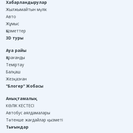
Хабарландырулар
Жылжымайтын мүлік
Авто
Жұмыс
Қызметтер
3D туры
Ауа райы
Қарағанды
Теміртау
Балқаш
Жезқазған
"Блогер" Жобасы
Анықтамалық
КӨЛІК КЕСТЕСІ
Автобус аялдамалары
Төтенше жағдайлар қызметі
Тығындар