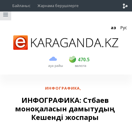
Байланыс
Жарнама берушілерге
Қаз
Рус
сатып алу
сату
USD
468.5
470.5
470.5
ауа райы
валюта
EUR
539
544
RUB
5.51
5.58
ИНФОГРАФИКА
,
ИНФОГРАФИКА: Сәтбаев
моноқаласын дамытудың
Кешенді жоспары