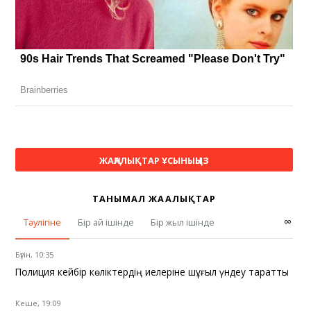
ЖАҢАЛЫҚТАР ҰСЫНЫҢЫЗ
ТАНЫМАЛ ЖАҢАЛЫҚТАР
∞
Тәулігіне
Бір ай ішінде
Бір жыл ішінде
Бүгін, 10:35
Полиция кейбір көліктердің иелеріне шұғыл үндеу таратты
Кеше, 19:09