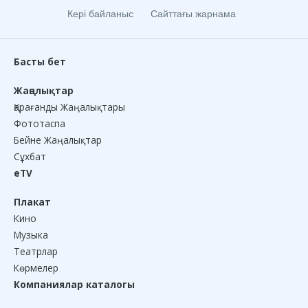
Кері байланыс
Сайттағы жарнама
Басты бет
Жаңалықтар
Қарағанды Жаңалықтары
Фототаспа
Бейне Жаңалықтар
Сұхбат
eTV
Плакат
Кино
Музыка
Театрлар
Көрмелер
Компаниялар каталогы