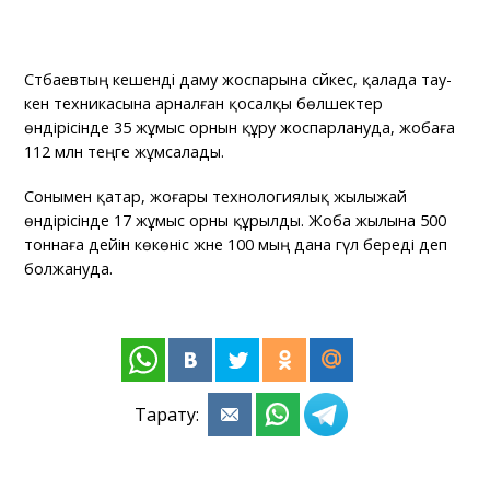
Сәтбаевтың кешенді даму жоспарына сәйкес, қалада тау-
кен техникасына арналған қосалқы бөлшектер
өндірісінде 35 жұмыс орнын құру жоспарлануда, жобаға
112 млн теңге жұмсалады.
Сонымен қатар, жоғары технологиялық жылыжай
өндірісінде 17 жұмыс орны құрылды. Жоба жылына 500
тоннаға дейін көкөніс және 100 мың дана гүл береді деп
болжануда.
Тарату: