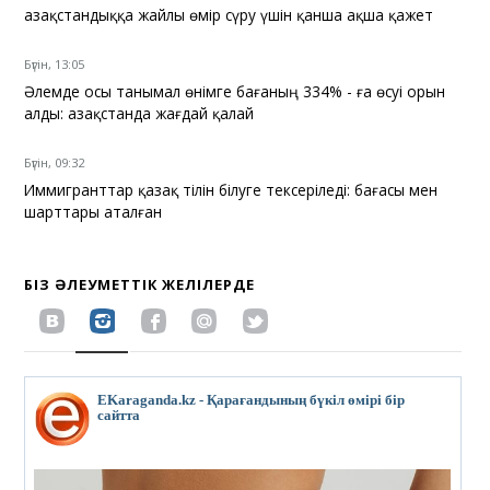
Қазақстандыққа жайлы өмір сүру үшін қанша ақша қажет
Бүгін, 13:05
Әлемде осы танымал өнімге бағаның 334% - ға өсуі орын
алды: Қазақстанда жағдай қалай
Бүгін, 09:32
Иммигранттар қазақ тілін білуге тексеріледі: бағасы мен
шарттары аталған
БІЗ ӘЛЕУМЕТТІК ЖЕЛІЛЕРДЕ
EKaraganda.kz - Қарағандының бүкіл өмірі бір
сайтта