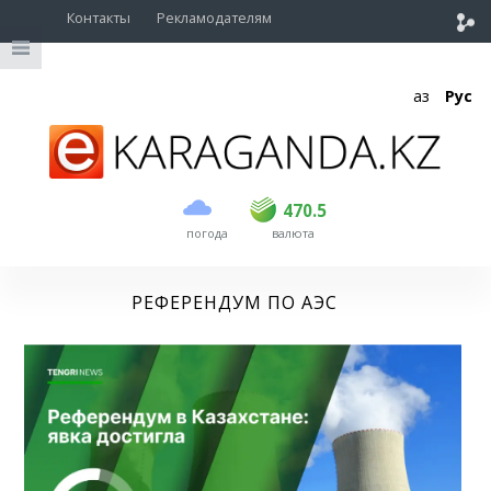
Контакты
Рекламодателям
Қаз
Рус
покупка
продажа
USD
468.5
470.5
470.5
погода
валюта
EUR
539
544
RUB
5.51
5.58
РЕФЕРЕНДУМ ПО АЭС