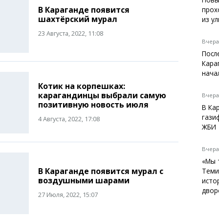
В Караганде появится
прох
Балхаш
шахтёрский мурал
из у
Жезказган
23 Августа, 2022, 11:08
Вчера,
Посл
Кара
Справочник
нача
Расписание транспорта
Котик на корпешках:
Автобусные остановки
карагандинцы выбрали самую
Вчера,
позитивную новость июля
Экстренные службы
В Ка
Каталог компаний
гази
4 Августа, 2022, 17:08
Купить шины, легко!
ЖБИ
Вчера,
«Мы 
В Караганде появится мурал с
Теми
воздушными шарами
исто
двор
27 Июля, 2022, 15:07