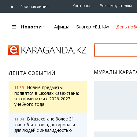
Контакты
Рекламодателям
Горячая линия
Новости
Афиша
Блогер «ЕШКА»
День поб
+7 (7212)
92 09 09
Главная
Афиша
Новости
Новости
Кино
Караганды
МУРАЛЫ КАРАГ
Театры
ЛЕНТА СОБЫТИЙ
Хроника
Музыка
eTV
Спорт
Новые предметы
11:39
Рассылка новостей
появятся в школах Казахстана:
Выставки
что изменится с 2026-2027
Персоны
Цирк и зоопарк
учебного года
Интервью
В Казахстане более 31
11:04
Блогер «ЕШКА»
Карты
тыс. объектов адаптировали
Лента блогера
Web-камеры
для людей с инвалидностью
Штрихи
Пробки