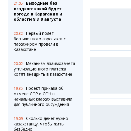
Выходные без
21:05
осадков: какой будет
погода в Караганде и
области 8 и 9 августа
Первый полёт
20:32
беспилотного аэротакси с
пассажиром провели в
Казахстане
Механизм взаимозачета
20:02
утилизационного платежа
хотят внедрить в Казахстане
Проект приказа об
19:35
отмене СОР и СОЧ в
начальных классах выставили
для публичного обсуждения
Сколько денег нужно
19:09
казахстанцу, чтобы жить
безбедно