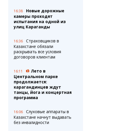
Новые дорожные
16:38
камеры проходят
испытания на одной из
улиц Караганды
Страховщиков в
16:36
Казахстане обязали
раскрывать все условия
договоров клиентам
Лето в
16:11
Центральном парке
продолжается:
карагандинцев ждут
танцы, йога и концертная
программа
Слуховые аппараты в
16:06
Казахстане начнут выдавать
без инвалидности