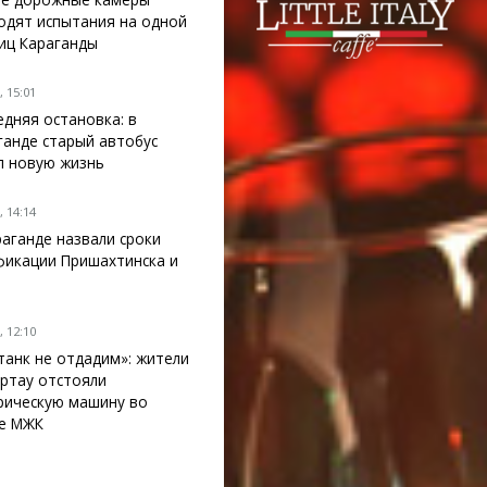
одят испытания на одной
лиц Караганды
 15:01
едняя остановка: в
ганде старый автобус
л новую жизнь
 14:14
раганде назвали сроки
фикации Пришахтинска и
 12:10
танк не отдадим»: жители
ртау отстояли
рическую машину во
е МЖК