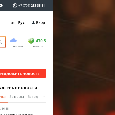
+7 (701)
233 33 81
Қаз
Рус
Вход
покупка
продажа
USD
468.5
470.5
470.5
погода
валюта
EUR
539
544
RUB
5.53
5.6
РЕДЛОЖИТЬ НОВОСТЬ
УЛЯРНЫЕ НОВОСТИ
∞
утки
За месяц
За год
 16:38
е дорожные камеры