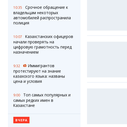
Фотокомиксы
Карта Караганды
Срочное обращение к
10:35
владельцам некоторых
Коллаж недели
Организации
автомобилей распространила
Ешкин гороскоп
Мой участковый
полиция
Перекрытие дорог
Казахстанских офицеров
10:07
Сервисы
Медиа
начали проверять на
цифровую грамотность перед
Переводчик
Фото
назначением
Видео
3D-тур
Иммигрантов
9:32
Timelapse
протестируют на знание
казахского языка: названы
цена и условия
Топ самых популярных и
9:00
самых редких имен в
Казахстане
ВЧЕРА