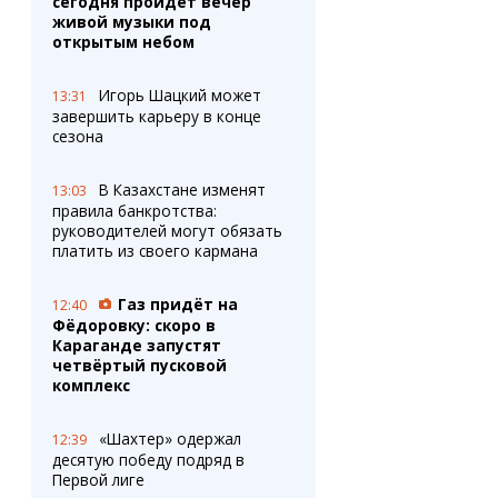
сегодня пройдёт вечер
живой музыки под
открытым небом
Игорь Шацкий может
13:31
завершить карьеру в конце
сезона
В Казахстане изменят
13:03
правила банкротства:
руководителей могут обязать
платить из своего кармана
Газ придёт на
12:40
Фёдоровку: скоро в
Караганде запустят
четвёртый пусковой
комплекс
«Шахтер» одержал
12:39
десятую победу подряд в
Первой лиге