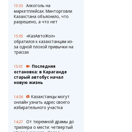
Алкоголь на
15:33
маркетплейсах: Минторговли
Казахстана объяснило, что
разрешено, а что нет
«КазАвтоЖол»
15:05
обратился к казахстанцам из-
за одной плохой привычки на
трассах
Последняя
15:01
остановка: в Караганде
старый автобус начал
новую жизнь
Казахстанцы могут
14:36
онлайн узнать адрес своего
избирательного участка
От тюремной драмы до
14:27
триллера о мести: четвертый