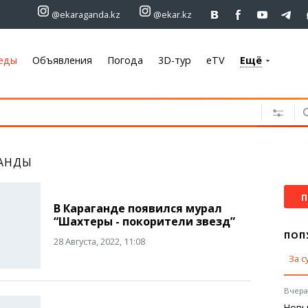
@ekaraganda.kz
@ekar.kz
еды
Объявления
Погода
3D-тур
eTV
Ещё
+7 701 233 33 81
Объявления
Недвижимость
АНДЫ
Автомобили
Работа
Услуги
П
В Караганде появился мурал
Электроника
“Шахтеры - покорители звезд”
Мебель
ПОП
28 Августа, 2022, 11:08
За с
Погода
Караганда
Вчера,
Темиртау
Новы