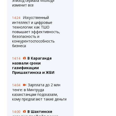
эпизод сериала «Холод»
изменит все
Искусственный
14:24
интеллект и цифровые
технологии: как ТШО
повышает эффективность,
безопасность и
конкурентоспособность
бизнеса
В Караганде
14:14
назвали сроки
газификации
Пришахтинска и ЖБИ
Зарплата до 2 млн
14:04
тенге: в Минтруда
казахстанцам подсказали,
кому предлагают такие деньги
В Шахтинске
14:00