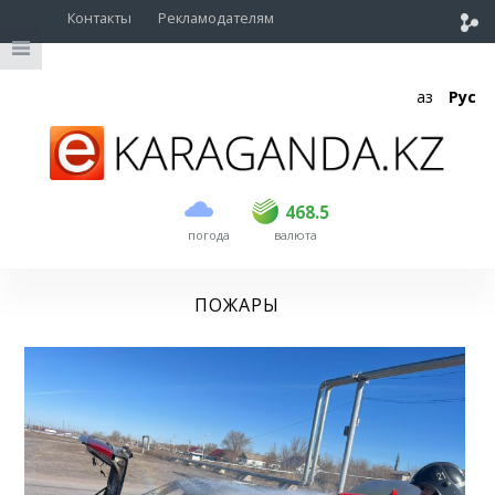
Контакты
Рекламодателям
Қаз
Рус
покупка
продажа
USD
467
468.5
468.5
погода
валюта
EUR
535
541.5
RUB
5.42
5.47
ПОЖАРЫ