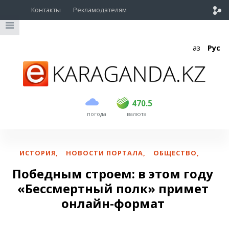
Контакты
Рекламодателям
Қаз
Рус
покупка
продажа
USD
469
470.5
470.5
погода
валюта
EUR
541
545
RUB
5.51
5.6
ИСТОРИЯ
,
НОВОСТИ ПОРТАЛА
,
ОБЩЕСТВО
,
Победным строем: в этом году
«Бессмертный полк» примет
онлайн-формат