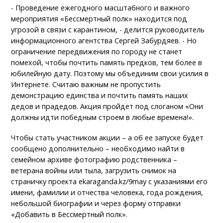
- Проведение ежегодного масштабного и важного
мероприятия «Бессмертный полк» находится под
угрозой в связи с карантином, - делится руководитель
информационного агентства Сергей Забурдяев. - Но
ограничение передвижения по городу не станет
помехой, чтобы почтить память предков, тем более в
юбилейную дату. Поэтому мы объединим свои усилия в
Интернете. Считаю важным не пропустить
демонстрацию единства и почтить память наших
дедов и прадедов. Акция пройдет под слоганом «Они
должны идти победным строем в любые времена!».
Чтобы стать участником акции – а об ее запуске будет
сообщено дополнительно – необходимо найти в
семейном архиве фотографию родственника –
ветерана войны или тыла, загрузить снимок на
страничку проекта ekaraganda.kz/9may с указаниями его
имени, фамилии и отчества человека, года рождения,
небольшой биографии и через форму отправки
«Добавить в Бессмертный полк».