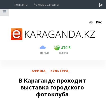
Контакты
Рекламодателям
Қаз
Рус
покупка
продажа
USD
469
470.5
470.5
погода
валюта
EUR
539
543
RUB
5.55
5.62
АФИША
,
КУЛЬТУРА
,
В Караганде проходит
выставка городского
фотоклуба