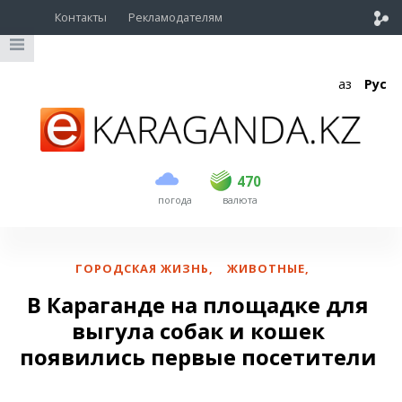
Контакты
Рекламодателям
Қаз
Рус
покупка
продажа
USD
469
470
470
погода
валюта
EUR
539
543
RUB
5.45
5.53
ГОРОДСКАЯ ЖИЗНЬ
,
ЖИВОТНЫЕ
,
В Караганде на площадке для
выгула собак и кошек
появились первые посетители