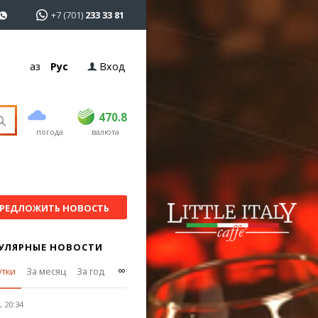
+7 (701)
233 33 81
Қаз
Рус
Вход
покупка
продажа
USD
468.5
470.8
470.8
погода
валюта
EUR
539
541.5
RUB
5.53
5.6
РЕДЛОЖИТЬ НОВОСТЬ
УЛЯРНЫЕ НОВОСТИ
∞
утки
За месяц
За год
 20:34