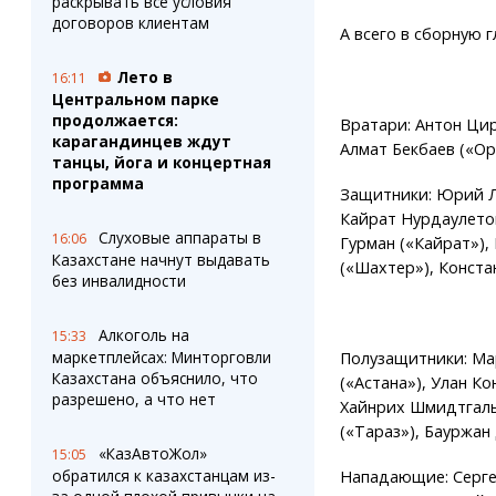
раскрывать все условия
договоров клиентам
А всего в сборную 
Лето в
16:11
Центральном парке
продолжается:
Вратари: Антон Цир
карагандинцев ждут
Алмат Бекбаев («Ор
танцы, йога и концертная
программа
Защитники: Юрий Ло
Кайрат Нурдаулетов
Слуховые аппараты в
16:06
Гурман («Кайрат»),
Казахстане начнут выдавать
(«Шахтер»), Констан
без инвалидности
Алкоголь на
15:33
маркетплейсах: Минторговли
Полузащитники: Ма
Казахстана объяснило, что
(«Астана»), Улан К
разрешено, а что нет
Хайнрих Шмидтгаль
(«Тараз»), Бауржан
«КазАвтоЖол»
15:05
обратился к казахстанцам из-
Нападающие: Сергей