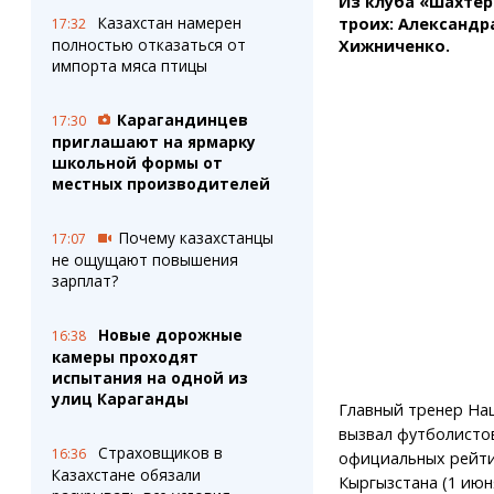
Из клуба «Шахтер
Штрихи
Пробки
Казахстан намерен
троих: Александр
17:32
Фотокомиксы
Карта Караганды
полностью отказаться от
Хижниченко.
Коллаж недели
Организации
импорта мяса птицы
Ешкин гороскоп
Мой участковый
Перекрытие дорог
Карагандинцев
17:30
приглашают на ярмарку
школьной формы от
Сервисы
Медиа
местных производителей
Переводчик
Фото
Видео
Почему казахстанцы
17:07
3D-тур
не ощущают повышения
Timelapse
зарплат?
Новые дорожные
16:38
камеры проходят
испытания на одной из
улиц Караганды
Главный тренер На
вызвал футболистов
Страховщиков в
16:36
официальных рейти
Казахстане обязали
Кыргызстана (1 июн