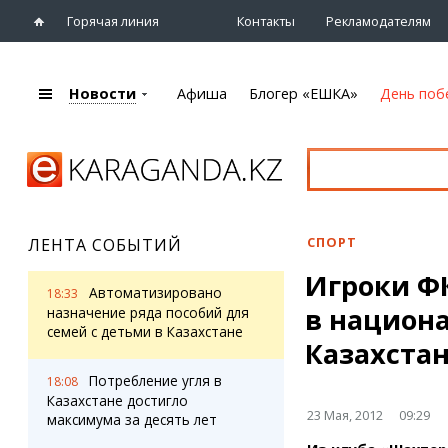
Горячая линия
Контакты
Рекламодателям
Новости
Афиша
Блогер «ЕШКА»
День поб
+7 (7212)
92 09 09
Главная
Афиша
Новости
Новости
Кино
Караганды
Театры
СПОРТ
ЛЕНТА СОБЫТИЙ
Хроника
Музыка
Игроки Ф
eTV
Спорт
Автоматизировано
18:33
Рассылка новостей
в национ
Выставки
назначение ряда пособий для
Персоны
семей с детьми в Казахстане
Цирк и зоопарк
Казахста
Интервью
Потребление угля в
18:08
Казахстане достигло
Блогер «ЕШКА»
Карты
23 Мая, 2012
09:29
максимума за десять лет
Лента блогера
Web-камеры