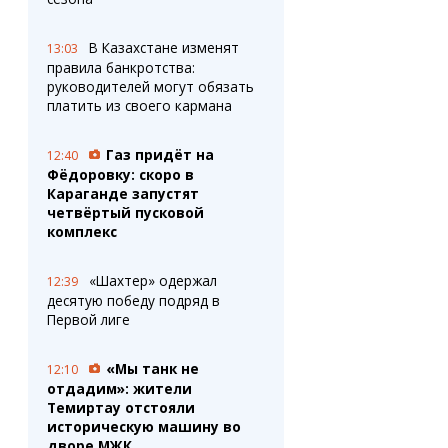
В Казахстане изменят
13:03
правила банкротства:
руководителей могут обязать
платить из своего кармана
Газ придёт на
12:40
Фёдоровку: скоро в
Караганде запустят
четвёртый пусковой
комплекс
«Шахтер» одержал
12:39
десятую победу подряд в
Первой лиге
«Мы танк не
12:10
отдадим»: жители
Темиртау отстояли
историческую машину во
дворе МЖК