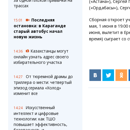
за одной плохой привычки на
(«Астана»), Сергей
трассах
(«Ордабасы»), Серг
Сборная откроет уч
Последняя
15:01
остановка: в Караганде
мая, 1 июня в 19.00
старый автобус начал
июня, вылетит в Ер
новую жизнь
время) сыграет со 
Казахстанцы могут
14:36
онлайн узнать адрес своего
избирательного участка
От тюремной драмы до
14:27
триллера о мести: четвертый
эпизод сериала «Холод»
изменит все
Искусственный
14:24
интеллект и цифровые
технологии: как ТШО
повышает эффективность,
безопасность и