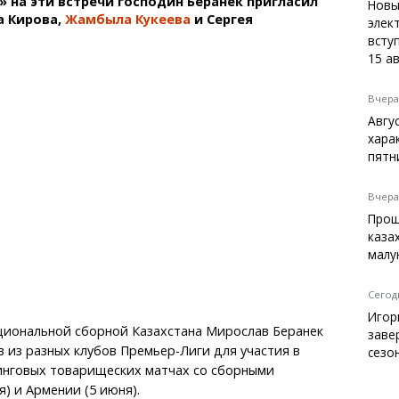
» на эти встречи господин Беранек пригласил
Темиртау
Новы
а Кирова,
Жамбыла Кукеева
и Сергея
элек
Балхаш
вступ
Жезказган
15 а
Вчера,
Авгу
Справочник
хара
Расписание транспорта
пятн
Автобусные остановки
Экстренные службы
Вчера,
Каталог компаний
Прощ
Купить шины, легко!
каза
малу
Сегодн
Игор
циональной сборной Казахстана Мирослав Беранек
заве
 из разных клубов Премьер-Лиги для участия в
сезо
нговых товарищеских матчах со сборными
я) и Армении (5 июня).