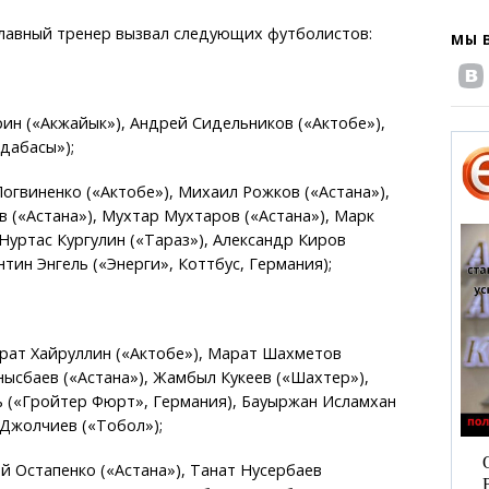
главный тренер вызвал следующих футболистов:
МЫ 
ин («Акжайык»), Андрей Сидельников («Актобе»),
дабасы»);
гвиненко («Актобе»), Михаил Рожков («Астана»),
 («Астана»), Мухтар Мухтаров («Астана»), Марк
 Нуртас Кургулин («Тараз»), Александр Киров
тин Энгель («Энерги», Коттбус, Германия);
рат Хайруллин («Актобе»), Марат Шахметов
онысбаев («Астана»), Жамбыл Кукеев («Шахтер»),
 («Гройтер Фюрт», Германия), Бауыржан Исламхан
 Джолчиев («Тобол»);
 Остапенко («Астана»), Танат Нусербаев