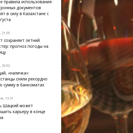
е правила использования
тронных документов
ят в силу в Казахстане с
вгуста
 21:05
ст сохраняет летний
ктер: прогноз погоды на
ицу
 20:02
ай, «наличка»:
хстанцы сняли рекордно
ю сумму в банкоматах
я, 13:31
ь Шацкий может
ршить карьеру в конце
на