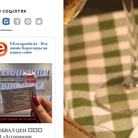
В СОЦСЕТЯХ
EKaraganda.kz - Вся
жизнь Караганды на
одном сайте