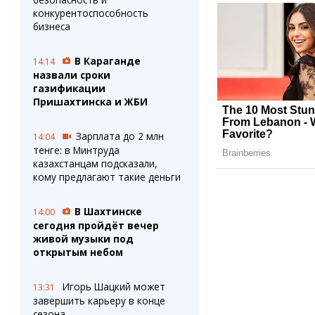
конкурентоспособность
бизнеса
В Караганде
14:14
назвали сроки
газификации
Пришахтинска и ЖБИ
Зарплата до 2 млн
14:04
тенге: в Минтруда
казахстанцам подсказали,
кому предлагают такие деньги
В Шахтинске
14:00
сегодня пройдёт вечер
живой музыки под
открытым небом
Игорь Шацкий может
13:31
завершить карьеру в конце
сезона