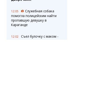
Служебная собака
12:05
помогла полицейским найти
пропавшую девушку в
Караганде
Съел булочку с маком -
12:02
лишился прав? В Минздраве
объяснили влияние семян на
анализы
Спрос на
11:31
краткосрочные курсы растет в
Карагандинской области
Жители нескольких
11:29
районов Темиртау
остались без
электричества после
повреждения кабелей
ОПРОС