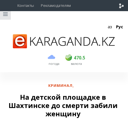
Контакты
Рекламодателям
Қаз
Рус
покупка
продажа
USD
468.5
470.5
470.5
погода
валюта
EUR
539
544
RUB
5.51
5.58
КРИМИНАЛ
,
На детской площадке в
Шахтинске до смерти забили
женщину