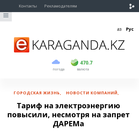
Контакты
Рекламодателям
Қаз
Рус
покупка
продажа
USD
468.5
470.7
470.7
погода
валюта
EUR
539
544
RUB
5.53
5.6
ГОРОДСКАЯ ЖИЗНЬ
,
НОВОСТИ КОМПАНИЙ
,
Тариф на электроэнергию
повысили, несмотря на запрет
ДАРЕМа