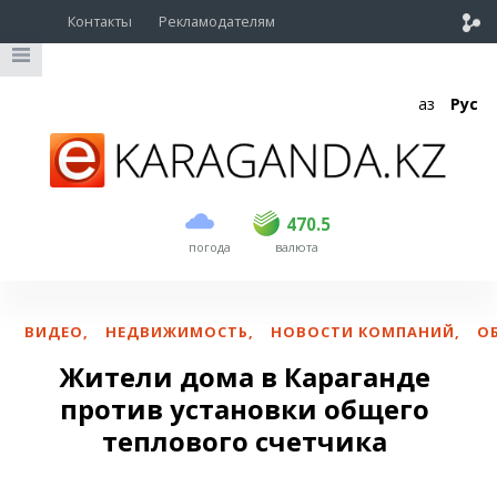
Контакты
Рекламодателям
Қаз
Рус
покупка
продажа
USD
469
470.5
470.5
погода
валюта
EUR
541
545
RUB
5.51
5.6
ВИДЕО
,
НЕДВИЖИМОСТЬ
,
НОВОСТИ КОМПАНИЙ
,
О
Жители дома в Караганде
против установки общего
теплового счетчика