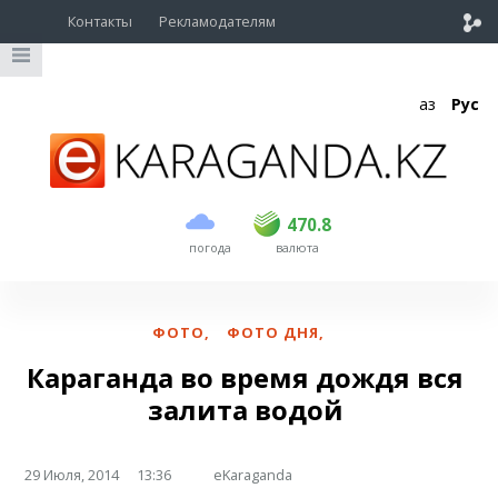
Контакты
Рекламодателям
Қаз
Рус
покупка
продажа
USD
468.5
470.8
470.8
погода
валюта
EUR
539
541.5
RUB
5.53
5.6
ФОТО
,
ФОТО ДНЯ
,
Караганда во время дождя вся
залита водой
29 Июля, 2014
13:36
eKaraganda