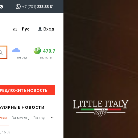
+7 (701)
233 33 81
Қаз
Рус
Вход
покупка
продажа
USD
468.5
470.7
470.7
погода
валюта
EUR
539
544
RUB
5.53
5.6
РЕДЛОЖИТЬ НОВОСТЬ
УЛЯРНЫЕ НОВОСТИ
∞
утки
За месяц
За год
 16:38