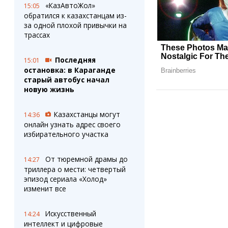
«КазАвтоЖол»
15:05
обратился к казахстанцам из-
за одной плохой привычки на
трассах
Последняя
15:01
остановка: в Караганде
старый автобус начал
новую жизнь
Казахстанцы могут
14:36
онлайн узнать адрес своего
избирательного участка
От тюремной драмы до
14:27
триллера о мести: четвертый
эпизод сериала «Холод»
изменит все
Искусственный
14:24
интеллект и цифровые