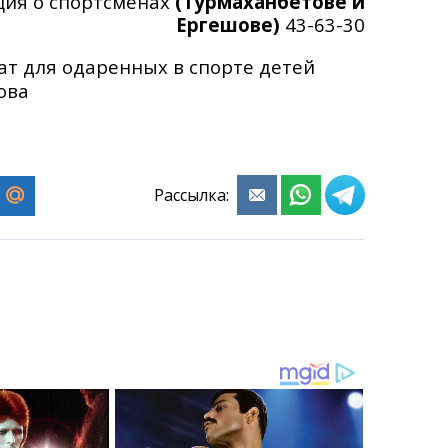
ия о спортсменах
(Турмаханбетове и
Ергешове)
43-63-30
т для одаренных в спорте детей
ова
Рассылка: