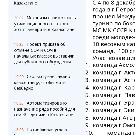
С 4 по 8 декаб
Казахстане
года в г
.Петро
прошел Межд
Механизм взаимозачета
20:02
турнир по бок
утилизационного платежа
МС МК СССР К
хотят внедрить в Казахстане
среди молодеж
10 весовым ка
Проект приказа об
19:35
команд, 100 с
отмене СОР и СОЧ в
начальных классах выставили
Участвовавши
для публичного обсуждения
1.
команда Акмол
2.
команда г. Акт
Сколько денег нужно
19:09
3.
команда г. Аст
казахстанцу, чтобы жить
4.
команда г. Ка
безбедно
5.
команда г. Па
6.
команда г. Ур
Автоматизировано
18:33
назначение ряда пособий для
7.
команда г. Эки
семей с детьми в Казахстане
8.
команда г.Аты
9.
команда г.Омс
Потребление угля в
18:08
10.
команда г