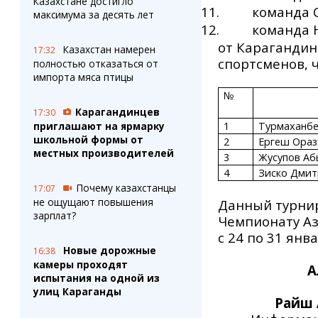
Казахстане достигло
11.
команда 
максимума за десять лет
12.
команда
от Карагандин
Казахстан намерен
17:32
спортсменов, 
полностью отказаться от
импорта мяса птицы
№
Карагандинцев
17:30
приглашают на ярмарку
1
Турмаханб
школьной формы от
2
Ергеш Ораз
местных производителей
3
Жусупов Аб
4
Зиско Дми
Почему казахстанцы
17:07
не ощущают повышения
Данный турнир
зарплат?
Чемпионату Аз
с 24 по 31 ян
Новые дорожные
16:38
Тре
камеры проходят
А
испытания на одной из
улиц Караганды
Райш 