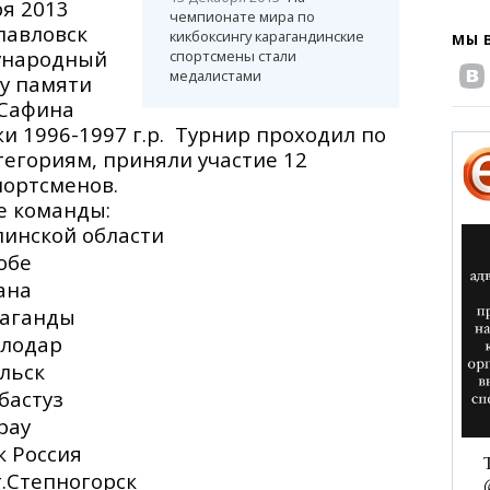
ря 2013
чемпионате мира по
павловск
кикбоксингу карагандинские
МЫ 
ународный
спортсмены стали
медалистами
су памяти
.Сафина
и 1996-1997 г.р. Турнир проходил по
тегориям, приняли участие 12
портсменов.
е команды:
инской области
обе
ана
раганды
влодар
альск
бастуз
рау
к Россия
.Степногорск