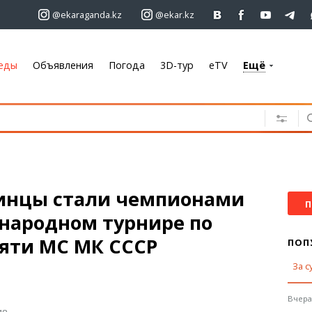
@ekaraganda.kz
@ekar.kz
еды
Объявления
Погода
3D-тур
eTV
Ещё
+7 701 233 33 81
Объявления
Недвижимость
Автомобили
Работа
инцы стали чемпионами
Услуги
П
народном турнире по
Электроника
Мебель
мяти МС МК СССР
ПОП
За с
Погода
Караганда
Вчера,