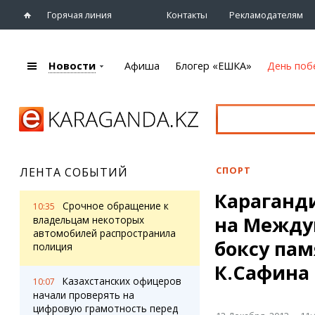
Горячая линия
Контакты
Рекламодателям
Новости
Афиша
Блогер «ЕШКА»
День поб
+7 (7212)
92 09 09
Главная
Афиша
Новости
Новости
Кино
Караганды
Театры
СПОРТ
ЛЕНТА СОБЫТИЙ
Хроника
Музыка
Караганд
eTV
Спорт
Срочное обращение к
10:35
Рассылка новостей
на Между
Выставки
владельцам некоторых
Персоны
автомобилей распространила
Цирк и зоопарк
боксу па
полиция
Интервью
К.Сафина
Казахстанских офицеров
10:07
Блогер «ЕШКА»
Карты
начали проверять на
Лента блогера
Web-камеры
цифровую грамотность перед