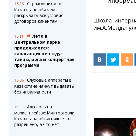
Информац
Страховщиков в
16:36
Казахстане обязали
раскрывать все условия
Школа-интерна
договоров клиентам
им.А.Молдагул
Лето в
16:11
Центральном парке
продолжается:
карагандинцев ждут
танцы, йога и концертная
программа
Слуховые аппараты в
16:06
Казахстане начнут выдавать
без инвалидности
Алкоголь на
15:33
маркетплейсах: Минторговли
Казахстана объяснило, что
разрешено, а что нет