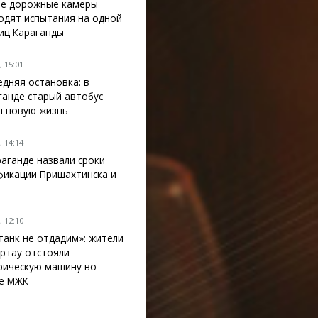
е дорожные камеры
одят испытания на одной
лиц Караганды
 15:01
едняя остановка: в
ганде старый автобус
л новую жизнь
 14:14
раганде назвали сроки
фикации Пришахтинска и
 12:10
танк не отдадим»: жители
ртау отстояли
рическую машину во
е МЖК