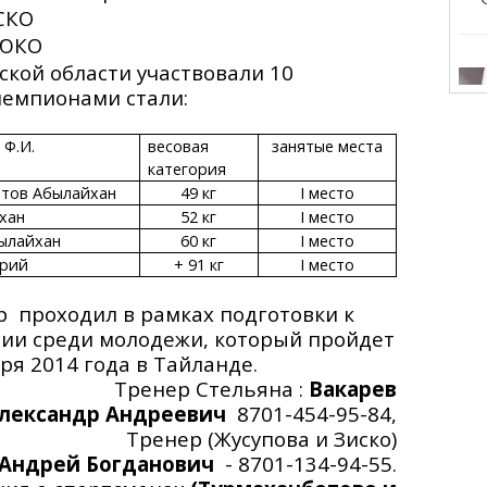
СКО
 ЮКО
ской области участвовали 10
чемпионами стали:
Ф.И.
весовая
занятые места
категория
етов Абылайхан
49 кг
І место
хан
52 кг
І место
ылайхан
60 кг
І место
трий
+ 91 кг
І место
 проходил в рамках подготовки к
ии среди молодежи, который пройдет
варя 2014 года в Тайланде.
нер Стельяна :
Вакарев
лександр Андреевич
8701-454-95-84,
Тренер (Жусупова и Зиско)
Андрей Богданович
- 8701-134-94-55.