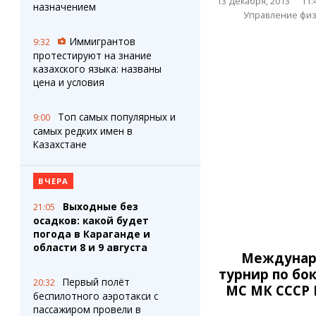
13 Декабря, 2013
11:
Штрихи
Пробки
назначением
Управление физ
Фотокомиксы
Карта Караганды
Коллаж недели
Организации
Иммигрантов
9:32
Ешкин гороскоп
Мой участковый
протестируют на знание
Перекрытие дорог
казахского языка: названы
цена и условия
Сервисы
Медиа
Топ самых популярных и
9:00
Переводчик
Фото
самых редких имен в
Видео
Казахстане
3D-тур
Timelapse
ВЧЕРА
Выходные без
21:05
осадков: какой будет
погода в Караганде и
области 8 и 9 августа
Междуна
турнир по бо
Первый полёт
20:32
МС МК СССР 
беспилотного аэротакси с
пассажиром провели в