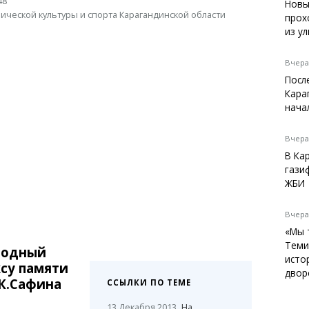
48
Темиртау
Новы
ической культуры и спорта Карагандинской области
прох
Балхаш
из у
Жезказган
Вчера,
Посл
Кара
Справочник
нача
Расписание транспорта
Автобусные остановки
Вчера,
Экстренные службы
В Ка
Каталог компаний
гази
Купить шины, легко!
ЖБИ
Вчера,
«Мы 
Теми
родный
исто
ксу памяти
двор
К.Сафина
ССЫЛКИ ПО ТЕМЕ
13 Декабря 2013
На