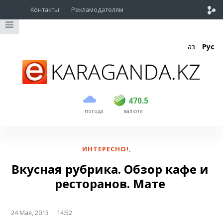
Контакты
Рекламодателям
Қаз
Рус
покупка
продажа
USD
469
470.5
470.5
погода
валюта
EUR
539
543
RUB
5.55
5.62
ИНТЕРЕСНО!
,
Вкусная рубрика. Обзор кафе и
ресторанов. Мате
24 Мая, 2013
14:52