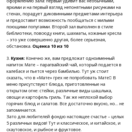
оформлению зала: первый удивит вас необычными,
яркими и на первый взгляд непонятными рисунками на
стенах, порадует диковинными предметами интерьера
и предоставит возможность пообщаться с милыми
поющими попугаями. Второй зал выполнен в стиле
библиотеки, повсюду книги, шахматы, кожаные кресла
– это уже совершенно другая, более серьезная,
обстановка.
Оценка 10 из 10
3.
Кухня:
Конечно же, вам предложат одноименный
напиток Мате – парагвайский чай, который подается в
калебасе и пьется через бамбилью. Тут уж стоит
сказать, что в «Мате» грех не попробовать Мате В
меню присутствуют блюда, приготовленные на
открытом огне: стейки, различные виды шашлыка,
овощи и картофель гриль. Так же неплохой выбор
горячих блюд и салатов. Все достаточно вкусно, но… не
запоминается.
Зато для любителей фондю настоящее счастье – целых
5 различных видов! Тут и классическое, и китайское, и
скаутовское, и рыбное и фруктовое.