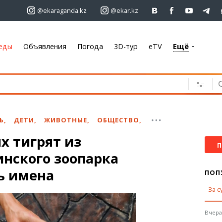
@ekaraganda.kz
@ekar.kz
еды
Объявления
Погода
3D-тур
eTV
Ещё
+7 701 233 33 81
Объявления
Недвижимость
Автомобили
Ь
,
ДЕТИ
,
ЖИВОТНЫЕ
,
ОБЩЕСТВО
,
Работа
х тигрят из
Услуги
П
нского зоопарка
Электроника
Мебель
ь имена
ПОП
За с
Погода
Караганда
Вчера,