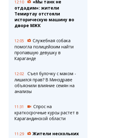
«Мы танк не
12:10
отдадим»: жители
Темиртау отстояли
историческую машину во
дворе МЖК
Служебная собака
12:05
помогла полицейским найти
пропавшую девушку в
Караганде
Съел булочку с маком -
12:02
лишился прав? В Минздраве
объяснили влияние семян на
анализы
Спрос на
11:31
краткосрочные курсы растет в
Карагандинской области
Жители нескольких
11:29