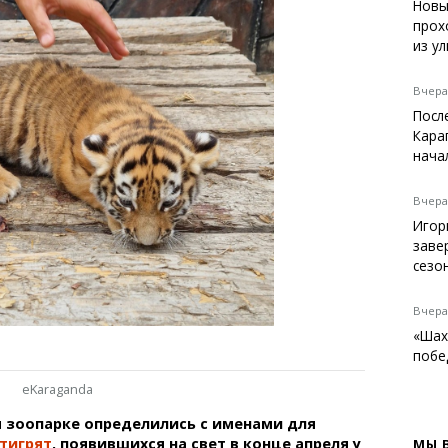
Темиртау
Новы
прох
Балхаш
из у
Жезказган
Вчера,
Посл
Кара
Справочник
нача
Расписание транспорта
Автобусные остановки
Вчера,
Экстренные службы
Игор
Каталог компаний
заве
Купить шины, легко!
сезо
Вчера,
«Шах
побе
eKaraganda
 зоопарке определились с именами для
тигрят
, появившихся на свет в конце апреля у
МЫ 