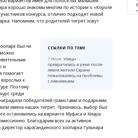
300 вариантов имён для полосатых малышей.
ара хорошо знакомы многим по истории о «Короле
 участников конкурса, отлично подходят новой
арка. Напомним, что родителей тигрят зовут
оопарк был не
ССЫЛКИ ПО ТЕМЕ
 можно
7 Июля
Улицы
дивительным
превратились в реки: после
о и
ливня жители Сарани
я помогает
пожаловались на проблемы
 взрослых к
с ливнёвками
уре. Поэтому
курс среди
наградили победителей грамотами и подарками.
вили имена наших тигрят. Признаюсь, выбор был
оге остановились на варианте Муфаса и Киара.
миссионно. Благодарим всех за активное
а директор карагандинского зоопарка Гульнара