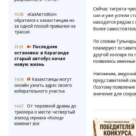
Сейчас тигрята чув
«КазАвтоЖол»
15:05
сил и уже успели с
обратился к казахстанцам из-
находятся рядом с 
за одной плохой привычки на
более самостоятел
трассах
По словам Гульнар
Последняя
15:01
планируют оставить
остановка: в Караганде
другой зоопарк по 
старый автобус начал
появились именные
новую жизнь
Напомним, амурский
Казахстанцы могут
14:36
представителей сем
онлайн узнать адрес своего
Поэтому появление
избирательного участка
значение для сохра
От тюремной драмы до
14:27
триллера о мести: четвертый
эпизод сериала «Холод»
изменит все