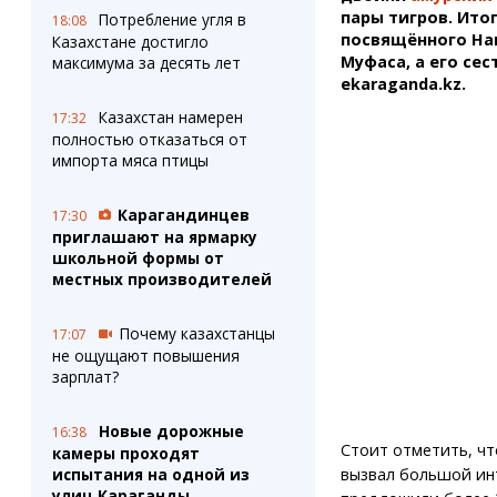
пары тигров. Ито
Потребление угля в
18:08
посвящённого На
Казахстане достигло
Муфаса, а его се
максимума за десять лет
ekaraganda.kz.
Казахстан намерен
17:32
полностью отказаться от
импорта мяса птицы
Карагандинцев
17:30
приглашают на ярмарку
школьной формы от
местных производителей
Почему казахстанцы
17:07
не ощущают повышения
зарплат?
Новые дорожные
16:38
Стоит отметить, ч
камеры проходят
вызвал большой ин
испытания на одной из
улиц Караганды