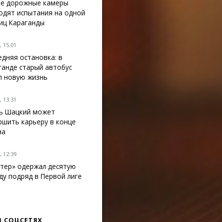
е дорожные камеры
одят испытания на одной
лиц Караганды
 15:01
едняя остановка: в
ганде старый автобус
л новую жизнь
 13:31
ь Шацкий может
ршить карьеру в конце
на
 12:39
тер» одержал десятую
ду подряд в Первой лиге
В СОЦСЕТЯХ