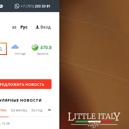
+7 (701)
233 33 81
Қаз
Рус
Вход
покупка
продажа
USD
468.5
470.8
470.8
погода
валюта
EUR
539
541.5
RUB
5.53
5.6
РЕДЛОЖИТЬ НОВОСТЬ
УЛЯРНЫЕ НОВОСТИ
∞
утки
За месяц
За год
 16:38