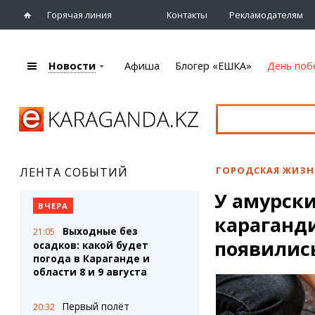
Горячая линия
Контакты
Рекламодателям
Новости
Афиша
Блогер «ЕШКА»
День поб
+7 (7212)
92 09 09
Главная
Афиша
Новости
Новости
Кино
Караганды
Театры
ГОРОДСКАЯ ЖИЗН
ЛЕНТА СОБЫТИЙ
Хроника
Музыка
У амурски
eTV
Спорт
ВЧЕРА
Рассылка новостей
караганди
Выставки
Выходные без
21:05
Персоны
Цирк и зоопарк
появилис
осадков: какой будет
Интервью
погода в Караганде и
области 8 и 9 августа
Блогер «ЕШКА»
Карты
Лента блогера
Web-камеры
Первый полёт
20:32