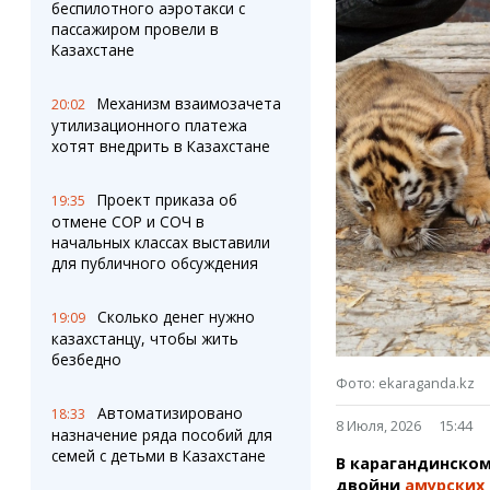
Штрихи
Пробки
беспилотного аэротакси с
пассажиром провели в
Фотокомиксы
Карта Караганды
Казахстане
Коллаж недели
Организации
Ешкин гороскоп
Мой участковый
Механизм взаимозачета
20:02
Перекрытие дорог
утилизационного платежа
хотят внедрить в Казахстане
Сервисы
Медиа
Переводчик
Фото
Проект приказа об
19:35
Видео
отмене СОР и СОЧ в
3D-тур
начальных классах выставили
для публичного обсуждения
Timelapse
Сколько денег нужно
19:09
казахстанцу, чтобы жить
безбедно
Фото: ekaraganda.kz
Автоматизировано
18:33
8 Июля, 2026
15:44
назначение ряда пособий для
семей с детьми в Казахстане
В карагандинском
двойни
амурских 