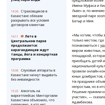
предложили более 
Имена Муфаса и Ки
Льве» и, по мнению
Страховщиков в
16:36
звездной паре зооп
Казахстане обязали
раскрывать все условия
Батыр и Мия.
договоров клиентам
«Мы хотим, чтобы з
Лето в
16:11
только местом, где
Центральном парке
познакомиться с у
продолжается:
карагандинцев ждут
миром животных, н
танцы, йога и концертная
площадкой, котора
программа
приобщать детей и
национальной культ
Слуховые аппараты в
16:06
провели онлайн-кон
Казахстане начнут выдавать
юных домбристов, 
без инвалидности
На празднике объя
непростым, но в ит
Алкоголь на
15:33
Решение приняли ко
маркетплейсах: Минторговли
участие», — сказал
Казахстана объяснило, что
Адамбекова.
разрешено, а что нет