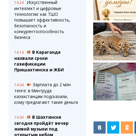
Искусственный
14:24
интеллект и цифровые
технологии: как ТШО
повышает эффективность,
безопасность и
конкурентоспособность
бизнеса
В Караганде
14:14
назвали сроки
газификации
Пришахтинска и ЖБИ
Зарплата до 2 млн
14:04
тенге: в Минтруда
казахстанцам подсказали,
кому предлагают такие деньги
В Шахтинске
14:00
сегодня пройдёт вечер
живой музыки под
открытым небом