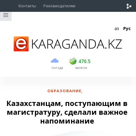
Контакты
Рекламодателям
Қаз
Рус
покупка
продажа
USD
468.5
470.5
470.5
погода
валюта
EUR
539
544
RUB
5.51
5.58
ОБРАЗОВАНИЕ
,
Казахстанцам, поступающим в
магистратуру, сделали важное
напоминание