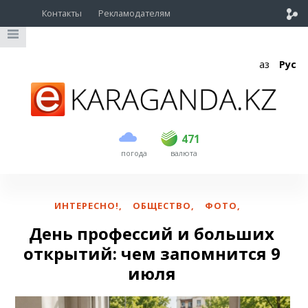
Контакты
Рекламодателям
Қаз
Рус
покупка
продажа
USD
469.5
471
471
погода
валюта
EUR
539
544
RUB
5.53
5.6
ИНТЕРЕСНО!
,
ОБЩЕСТВО
,
ФОТО
,
День профессий и больших
открытий: чем запомнится 9
июля