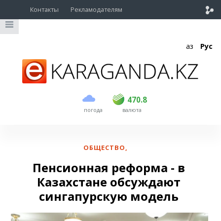
Контакты
Рекламодателям
Қаз
Рус
покупка
продажа
USD
468.5
470.8
470.8
погода
валюта
EUR
539
541.5
RUB
5.53
5.6
ОБЩЕСТВО
,
Пенсионная реформа - в
Казахстане обсуждают
сингапурскую модель