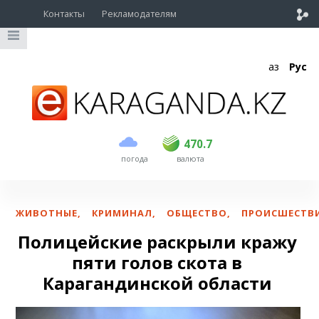
Контакты
Рекламодателям
Қаз
Рус
покупка
продажа
USD
468.5
470.7
470.7
погода
валюта
EUR
539
544
RUB
5.53
5.6
ЖИВОТНЫЕ
,
КРИМИНАЛ
,
ОБЩЕСТВО
,
ПРОИСШЕСТВ
Полицейские раскрыли кражу
пяти голов скота в
Карагандинской области