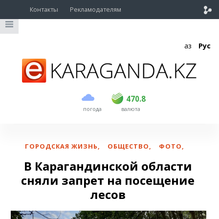
Контакты
Рекламодателям
Қаз
Рус
покупка
продажа
USD
468.5
470.8
470.8
погода
валюта
EUR
539
541.5
RUB
5.53
5.6
ГОРОДСКАЯ ЖИЗНЬ
,
ОБЩЕСТВО
,
ФОТО
,
В Карагандинской области
сняли запрет на посещение
лесов