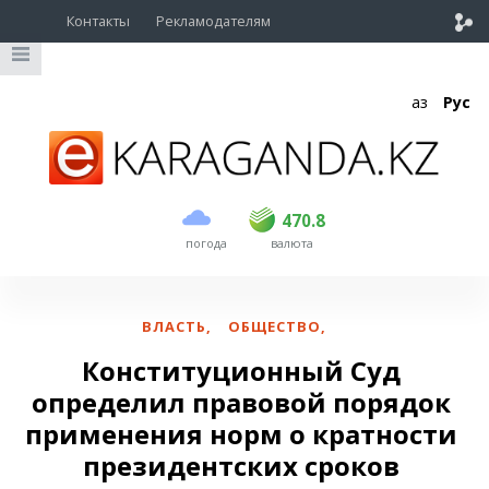
Контакты
Рекламодателям
Қаз
Рус
покупка
продажа
USD
468.5
470.8
470.8
погода
валюта
EUR
539
541.5
RUB
5.53
5.6
ВЛАСТЬ
,
ОБЩЕСТВО
,
Конституционный Суд
определил правовой порядок
применения норм о кратности
президентских сроков