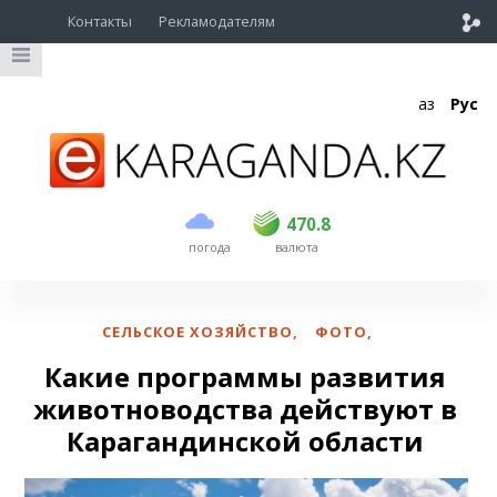
Контакты
Рекламодателям
Қаз
Рус
покупка
продажа
USD
468.5
470.8
470.8
погода
валюта
EUR
539
541.5
RUB
5.53
5.6
СЕЛЬСКОЕ ХОЗЯЙСТВО
,
ФОТО
,
Какие программы развития
животноводства действуют в
Карагандинской области