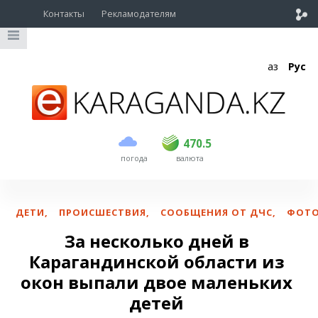
Контакты
Рекламодателям
Қаз
Рус
покупка
продажа
USD
469.5
470.5
470.5
погода
валюта
EUR
539
543
RUB
5.45
5.53
ДЕТИ
,
ПРОИСШЕСТВИЯ
,
СООБЩЕНИЯ ОТ ДЧС
,
ФОТ
За несколько дней в
Карагандинской области из
окон выпали двое маленьких
детей