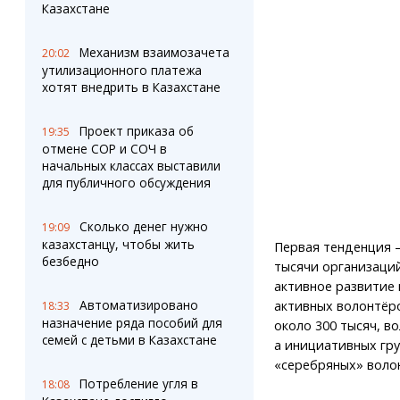
Казахстане
Механизм взаимозачета
20:02
утилизационного платежа
хотят внедрить в Казахстане
Проект приказа об
19:35
отмене СОР и СОЧ в
начальных классах выставили
для публичного обсуждения
Сколько денег нужно
19:09
казахстанцу, чтобы жить
Первая тенденция 
безбедно
тысячи организаци
активное развитие 
Автоматизировано
активных волонтёро
18:33
назначение ряда пособий для
около 300 тысяч, в
семей с детьми в Казахстане
а инициативных гру
«серебряных» волон
Потребление угля в
18:08