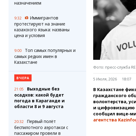
Штрихи
Пробки
назначением
Фотокомиксы
Карта Караганды
Коллаж недели
Организации
Иммигрантов
9:32
Ешкин гороскоп
Мой участковый
протестируют на знание
Перекрытие дорог
казахского языка: названы
цена и условия
Сервисы
Медиа
Топ самых популярных и
9:00
Переводчик
Фото
самых редких имен в
Видео
Казахстане
3D-тур
Фото: пресс-служба RE
Timelapse
ВЧЕРА
5 Июля, 2026
18:07
Выходные без
21:05
В Казахстане фик
осадков: какой будет
гражданского общ
погода в Караганде и
волонтерства, ус
области 8 и 9 августа
и цифровизацию 
сообщил вице-мин
агентства Kazinfo
Первый полёт
20:32
беспилотного аэротакси с
пассажиром провели в