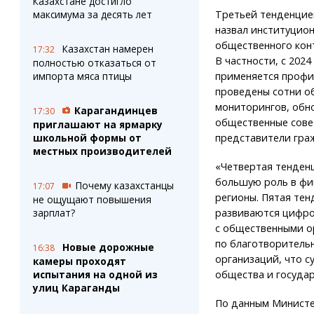
Казахстане достигло
максимума за десять лет
Третьей тенденцией
назвал институцио
общественного кон
Казахстан намерен
17:32
В частности, с 2024
полностью отказаться от
импорта мяса птицы
применяется профи
проведены сотни о
мониторингов, обн
Карагандинцев
17:30
общественные сове
приглашают на ярмарку
школьной формы от
представители гра
местных производителей
«Четвертая тенден
большую роль в фи
Почему казахстанцы
17:07
регионы. Пятая те
не ощущают повышения
зарплат?
развиваются цифр
с общественными о
по благотворитель
Новые дорожные
16:38
организаций, что 
камеры проходят
испытания на одной из
общества и государ
улиц Караганды
По данным Министе