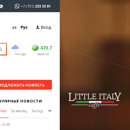
+7 (701)
233 33 81
Қаз
Рус
Вход
покупка
продажа
USD
468.5
470.7
470.7
погода
валюта
EUR
539
544
RUB
5.53
5.6
РЕДЛОЖИТЬ НОВОСТЬ
УЛЯРНЫЕ НОВОСТИ
∞
утки
За месяц
За год
 16:38