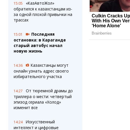
«КазАвтоЖол»
15:05
обратился к казахстанцам из-
за одной плохой привычки на
трассах
Последняя
15:01
остановка: в Караганде
старый автобус начал
новую жизнь
Казахстанцы могут
14:36
онлайн узнать адрес своего
избирательного участка
От тюремной драмы до
14:27
триллера о мести: четвертый
эпизод сериала «Холод»
изменит все
Искусственный
14:24
интеллект и цифровые