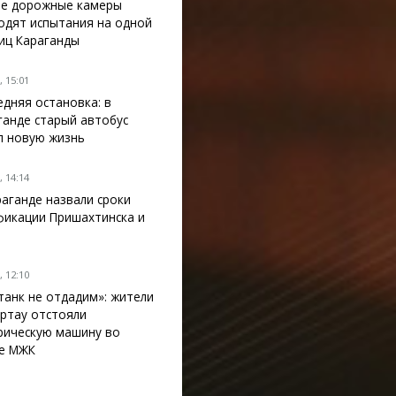
е дорожные камеры
одят испытания на одной
лиц Караганды
 15:01
едняя остановка: в
ганде старый автобус
л новую жизнь
 14:14
раганде назвали сроки
фикации Пришахтинска и
 12:10
танк не отдадим»: жители
ртау отстояли
рическую машину во
е МЖК