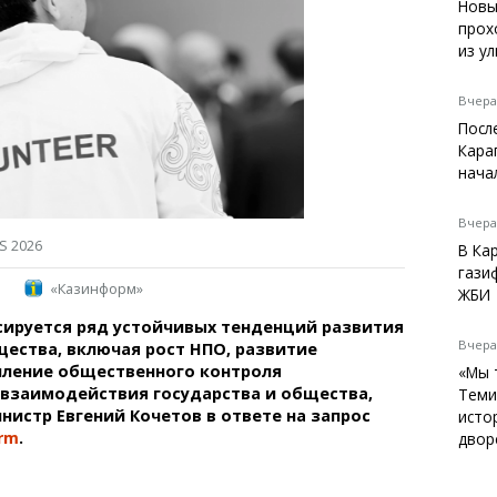
Темиртау
Новы
прох
Балхаш
из у
Жезказган
Вчера,
Посл
Кара
Справочник
нача
Расписание транспорта
Автобусные остановки
Вчера,
Экстренные службы
S 2026
В Ка
Каталог компаний
гази
«Казинформ»
Купить шины, легко!
ЖБИ
сируется ряд устойчивых тенденций развития
Вчера,
ества, включая рост НПО, развитие
иление общественного контроля
«Мы 
взаимодействия государства и общества,
Теми
истр Евгений Кочетов в ответе на запрос
исто
rm
.
двор