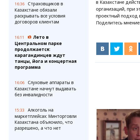
в Казахстане дейст
Страховщиков в
16:36
организаций, при э
Казахстане обязали
раскрывать все условия
проектный подход 
договоров клиентам
Поделитесь мнение
Лето в
16:11
Центральном парке
продолжается:
карагандинцев ждут
танцы, йога и концертная
программа
Слуховые аппараты в
16:06
Казахстане начнут выдавать
без инвалидности
Алкоголь на
15:33
маркетплейсах: Минторговли
Казахстана объяснило, что
разрешено, а что нет