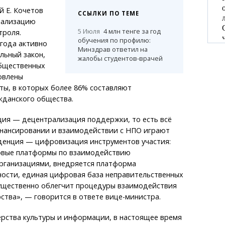
 Е. Кочетов
ССЫЛКИ ПО ТЕМЕ
нализацию
5 Июля
4 млн тенге за год
троля.
обучения по профилю:
 года активно
Минздрав ответил на
льный закон,
жалобы студентов-врачей
бщественных
овлены
ты, в которых более 86% составляют
жданского общества.
ция — децентрализация поддержки, то есть всё
нансировании и взаимодействии с НПО играют
нденция — цифровизация инструментов участия:
овые платформы по взаимодействию
рганизациями, внедряется платформа
ности, единая цифровая база неправительственных
существенно облегчит процедуры взаимодействия
ства», — говорится в ответе вице-министра.
рства культуры и информации, в настоящее время