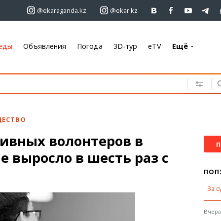
@ekaraganda.kz
@ekar.kz
еды
Объявления
Погода
3D-тур
eTV
Ещё
+7 701 233 33 81
Объявления
Недвижимость
Автомобили
ЕСТВО
Работа
тивных волонтеров в
Услуги
П
е выросло в шесть раз с
Электроника
Мебель
ПОП
За с
Погода
Караганда
Вчера,