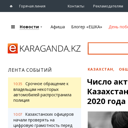
Горячая линия
Контакты
Рекламодателям
Новости
Афиша
Блогер «ЕШКА»
День поб
+7 (7212)
92 09 09
Главная
Афиша
Новости
Новости
Кино
Караганды
Театры
КАЗАХСТАН
,
ОБЩ
ЛЕНТА СОБЫТИЙ
Хроника
Музыка
Число ак
eTV
Спорт
Срочное обращение к
10:35
Рассылка новостей
Казахстан
Выставки
владельцам некоторых
Персоны
автомобилей распространила
Цирк и зоопарк
2020 года
полиция
Интервью
Казахстанских офицеров
10:07
Блогер «ЕШКА»
Карты
начали проверять на
Лента блогера
Web-камеры
цифровую грамотность перед