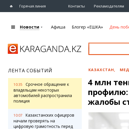
Горячая линия
Контакты
Рекламодателям
Новости
Афиша
Блогер «ЕШКА»
День поб
+7 (7212)
92 09 09
Главная
Афиша
Новости
Новости
Кино
Караганды
Театры
КАЗАХСТАН
,
МЕ
ЛЕНТА СОБЫТИЙ
Хроника
Музыка
4 млн тен
eTV
Спорт
Срочное обращение к
10:35
Рассылка новостей
профилю:
Выставки
владельцам некоторых
Персоны
автомобилей распространила
Цирк и зоопарк
жалобы с
полиция
Интервью
Казахстанских офицеров
10:07
Блогер «ЕШКА»
Карты
начали проверять на
Лента блогера
Web-камеры
цифровую грамотность перед