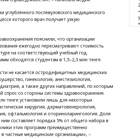
а углублённого послевузовского медицинского
цессе которого врач получает узкую
равоохранения пояснили, что организации
зования ежегодно пересматривают стоимость
туре на соответствующий учебный год.
мм обходятся студентам в 1,5–2,3 млн тенге.
сти не касается остродефицитных медицинских
кушерство, гинекология, анестезиология,
диатрия, а также других направлений, по которым
й спрос со стороны системы здравоохранения.
млн тенге установили лишь для некоторых
астическая хирургия, дерматовенерология,
ия, офтальмология и оториноларингология. Доля
 ним составляет порядка 5% от общего набора в
скники этих программ преимущественно
в частные медицинские организации», –