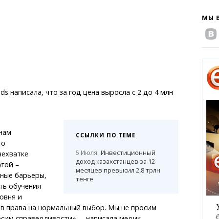
МЫ 
s написала, что за год цена выросла с 2 до 4 млн
нам
ССЫЛКИ ПО ТЕМЕ
 о
5 Июля
Инвестиционный
нехватке
доход казахстанцев за 12
угой –
месяцев превысил 2,8 трлн
нные барьеры,
тенге
ть обучения
овня и
в права на нормальный выбор. Мы не просим
сим справедливости», – написала медик.