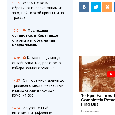
«КазАвтоЖол»
15:05
обратился к казахстанцам из-
за одной плохой привычки на
трассах
Последняя
15:01
остановка: в Караганде
старый автобус начал
новую жизнь
Казахстанцы могут
14:36
онлайн узнать адрес своего
избирательного участка
От тюремной драмы до
14:27
триллера о мести: четвертый
эпизод сериала «Холод»
изменит все
Искусственный
14:24
интеллект и цифровые