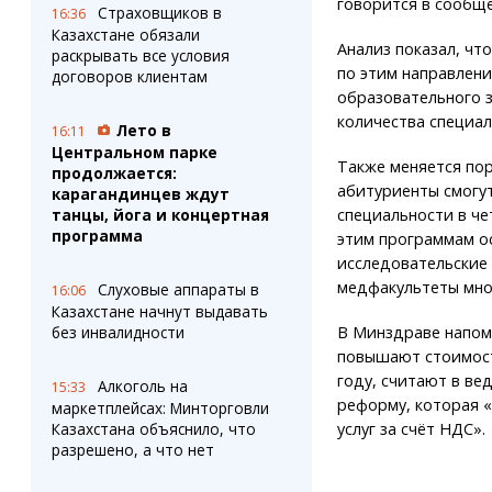
говорится в сообщ
Страховщиков в
16:36
Казахстане обязали
Анализ показал, чт
раскрывать все условия
по этим направлени
договоров клиентам
образовательного 
количества специа
Лето в
16:11
Центральном парке
Также меняется пор
продолжается:
абитуриенты смогу
карагандинцев ждут
специальности в че
танцы, йога и концертная
программа
этим программам о
исследовательские 
медфакультеты мно
Слуховые аппараты в
16:06
Казахстане начнут выдавать
В Минздраве напом
без инвалидности
повышают стоимост
году, считают в ве
Алкоголь на
15:33
реформу, которая «
маркетплейсах: Минторговли
услуг за счёт НДС».
Казахстана объяснило, что
разрешено, а что нет