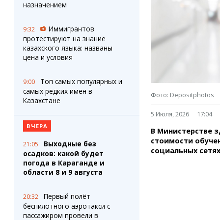
Штрихи
Пробки
назначением
Фотокомиксы
Карта Караганды
Коллаж недели
Организации
Иммигрантов
9:32
Ешкин гороскоп
Мой участковый
протестируют на знание
Перекрытие дорог
казахского языка: названы
цена и условия
Сервисы
Медиа
Топ самых популярных и
9:00
Переводчик
Фото
самых редких имен в
Фото: Depositphotos
Видео
Казахстане
3D-тур
5 Июля, 2026
17:04
Timelapse
ВЧЕРА
В Министерстве з
стоимости обучен
Выходные без
21:05
социальных сетях
осадков: какой будет
погода в Караганде и
области 8 и 9 августа
Первый полёт
20:32
беспилотного аэротакси с
пассажиром провели в