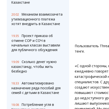
Казахстане
Механизм взаимозачета
20:02
утилизационного платежа
хотят внедрить в Казахстане
Проект приказа об
19:35
отмене СОР и СОЧ в
начальных классах выставили
Пользователь Thread
для публичного обсуждения
тенге.
Сколько денег нужно
19:09
«С одной стороны, 
казахстанцу, чтобы жить
ежедневно говорят
безбедно
катастрофической 
специалистов. С др
Автоматизировано
18:33
создают искусстве
назначение ряда пособий для
повышают стоимос
семей с детьми в Казахстане
до недоступного ур
лишают выпускнико
Потребление угля в
18:08
привилегий. Мы про