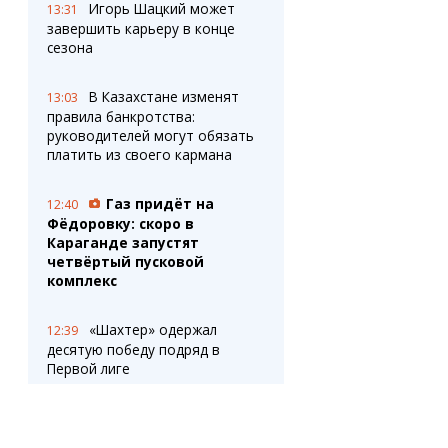
Игорь Шацкий может
13:31
завершить карьеру в конце
сезона
В Казахстане изменят
13:03
правила банкротства:
руководителей могут обязать
платить из своего кармана
Газ придёт на
12:40
Фёдоровку: скоро в
Караганде запустят
четвёртый пусковой
комплекс
«Шахтер» одержал
12:39
десятую победу подряд в
Первой лиге
«Мы танк не
12:10
отдадим»: жители