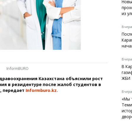
Темиртау
Новы
прох
Балхаш
из у
Жезказган
Вчера,
Посл
Кара
Справочник
нача
Расписание транспорта
Автобусные остановки
Вчера,
Экстренные службы
В Ка
InformBURO
Каталог компаний
гази
Купить шины, легко!
ЖБИ
дравоохранения Казахстана объяснили рост
ия в резидентуре после жалоб студентов в
, передает
Informburo.kz.
Вчера,
«Мы 
Теми
исто
двор