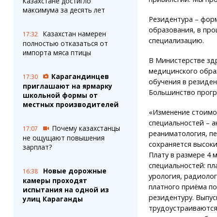
Казахстане достигло
максимума за десять лет
Резидентура – форм
образования, в про
Казахстан намерен
17:32
специализацию.
полностью отказаться от
импорта мяса птицы
В Министерстве зд
медицинского обра
Карагандинцев
17:30
обучения в резиден
приглашают на ярмарку
Большинство програ
школьной формы от
местных производителей
«Изменение стоимо
специальностей – а
Почему казахстанцы
17:07
реаниматология, пе
не ощущают повышения
сохраняется высоки
зарплат?
Плату в размере 4 
специальностей: пл
Новые дорожные
16:38
урология, радиолог
камеры проходят
платного приёма по
испытания на одной из
резидентуру. Выпу
улиц Караганды
трудоустраиваются 