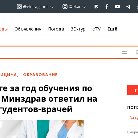
@ekaraganda.kz
@ekar.kz
еды
Объявления
Погода
3D-тур
eTV
Ещё
+7 701 233 33 81
Объявления
Недвижимость
Автомобили
ДИЦИНА
,
ОБРАЗОВАНИЕ
Работа
ге за год обучения по
Услуги
П
 Минздрав ответил на
Электроника
Мебель
тудентов-врачей
ПОП
За с
Погода
Караганда
Вчера,