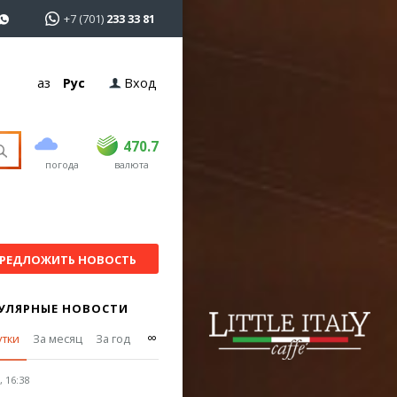
+7 (701)
233 33 81
Қаз
Рус
Вход
покупка
продажа
USD
468.5
470.7
470.7
погода
валюта
EUR
539
544
RUB
5.53
5.6
РЕДЛОЖИТЬ НОВОСТЬ
УЛЯРНЫЕ НОВОСТИ
∞
утки
За месяц
За год
 16:38