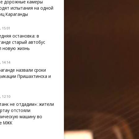
е дорожные камеры
одят испытания на одной
лиц Караганды
 15:01
едняя остановка: в
ганде старый автобус
л новую жизнь
 14:14
раганде назвали сроки
фикации Пришахтинска и
 12:10
танк не отдадим»: жители
ртау отстояли
рическую машину во
е МЖК