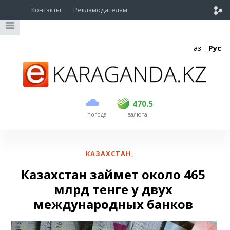
Контакты
Рекламодателям
Қаз
Рус
покупка
продажа
USD
468.5
470.5
470.5
погода
валюта
EUR
539
544
RUB
5.51
5.58
КАЗАХСТАН
,
Казахстан займет около 465
млрд тенге у двух
международных банков