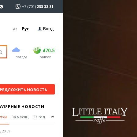
+7 (701)
233 33 81
Қаз
Рус
Вход
покупка
продажа
USD
469
470.5
470.5
погода
валюта
EUR
541
545
RUB
5.51
5.6
РЕДЛОЖИТЬ НОВОСТЬ
УЛЯРНЫЕ НОВОСТИ
∞
утки
За месяц
За год
 20:39