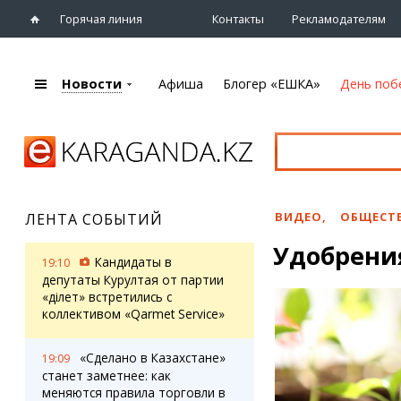
Горячая линия
Контакты
Рекламодателям
Новости
Афиша
Блогер «ЕШКА»
День поб
+7 (7212)
92 09 09
Главная
Афиша
Новости
Новости
Кино
Караганды
Театры
ВИДЕО
,
ОБЩЕСТ
ЛЕНТА СОБЫТИЙ
Хроника
Музыка
Удобрения
eTV
Спорт
Кандидаты в
19:10
Рассылка новостей
Выставки
депутаты Курултая от партии
Персоны
«Әділет» встретились с
Цирк и зоопарк
коллективом «Qarmet Service»
Интервью
«Сделано в Казахстане»
19:09
Блогер «ЕШКА»
Карты
станет заметнее: как
Лента блогера
Web-камеры
меняются правила торговли в