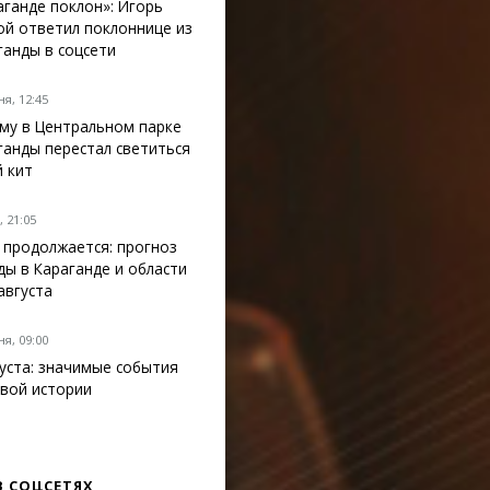
аганде поклон»: Игорь
ой ответил поклоннице из
ганды в соцсети
я, 12:45
му в Центральном парке
ганды перестал светиться
й кит
 21:05
 продолжается: прогноз
ды в Караганде и области
 августа
я, 09:00
густа: значимые события
вой истории
В СОЦСЕТЯХ