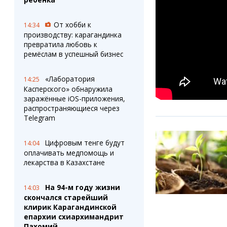
От хобби к
14:34
производству: карагандинка
превратила любовь к
ремёслам в успешный бизнес
«Лаборатория
14:25
Касперского» обнаружила
заражённые iOS-приложения,
распространяющиеся через
Telegram
Цифровым тенге будут
14:04
оплачивать медпомощь и
лекарства в Казахстане
На 94-м году жизни
14:03
скончался старейший
клирик Карагандинской
епархии схиархимандрит
Пахомий