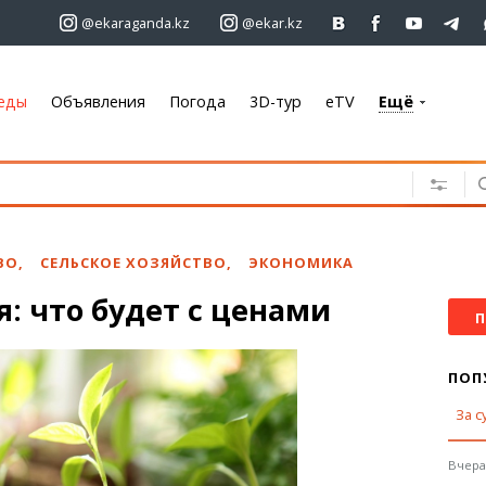
@ekaraganda.kz
@ekar.kz
еды
Объявления
Погода
3D-тур
eTV
Ещё
+7 701 233 33 81
Объявления
Недвижимость
Автомобили
ВО
,
СЕЛЬСКОЕ ХОЗЯЙСТВО
,
ЭКОНОМИКА
Работа
: что будет с ценами
Услуги
П
Электроника
Мебель
ПОП
За с
Погода
Караганда
Вчера,