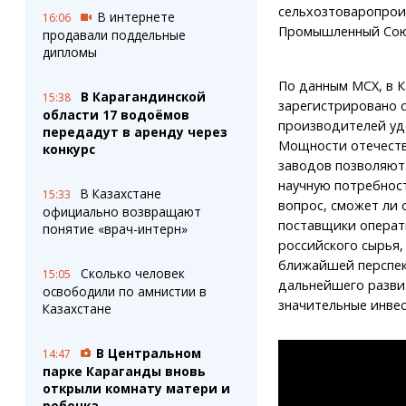
сельхозтоваропрои
В интернете
16:06
Промышленный Союз
продавали поддельные
дипломы
По данным МСХ, в К
В Карагандинской
15:38
зарегистрировано 
области 17 водоёмов
производителей уд
передадут в аренду через
Мощности отечест
конкурс
заводов позволяют
научную потребност
В Казахстане
15:33
вопрос, сможет ли
официально возвращают
поставщики операт
понятие «врач-интерн»
российского сырья,
ближайшей перспек
Сколько человек
15:05
дальнейшего разви
освободили по амнистии в
значительные инве
Казахстане
В Центральном
14:47
парке Караганды вновь
открыли комнату матери и
ребенка