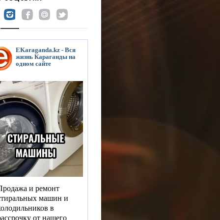
EKaraganda.kz - Вся
жизнь Караганды на
одном сайте