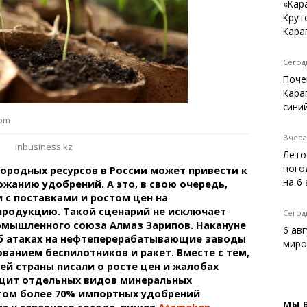
Темиртау
«Кар
Крут
Балхаш
Кара
Жезказган
Сегодн
Поче
Кара
Справочник
сини
Расписание транспорта
com
Автобусные остановки
Вчера,
inbusiness.kz
Экстренные службы
Лето
Каталог компаний
пого
родных ресурсов в России может привести к
Купить шины, легко!
на 6
жанию удобрений. А это, в свою очередь,
 с поставками и ростом цен на
продукцию. Такой сценарий не исключает
Сегодн
омышленного союза Алмаз Зарипов. Накануне
6 ав
об атаках на нефтеперерабатывающие заводы
миро
ованием беспилотников и ракет. Вместе с тем,
ей страны писали о росте цен и жалобах
ицит отдельных видов минеральных
том более 70% импортных удобрений
МЫ 