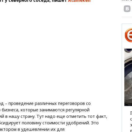
ет у северного соседа, пишет
Atameken
од – проведение различных переговоров со
 бизнеса, которые занимаются регулярной
й в нашу страну. Тут надо еще отметить тот факт,
бсидирует половину стоимости удобрений. Это
актором в удешевлении их для