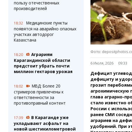
Штрихи
Пробки
пользу отечественных
Фотокомиксы
Карта Караганды
производителей
Коллаж недели
Организации
Ешкин гороскоп
Мой участковый
Медицинские пункты
18:32
Перекрытие дорог
появятся на аварийно опасных
участках автодорог
Казахстана
Сервисы
Медиа
Переводчик
Фото
Фото: depositphotos.
Аграриям
18:20
Видео
Карагандинской области
6 Июля, 2026
09:33
3D-тур
предстоит убрать почти
миллион гектаров урожая
Timelapse
Дефицит углеводо
дефициту и удоро
грозит перебоями
МВД: Более 20
18:02
агрохимическую 
стримеров привлечены к
глава аграрно-пр
ответственности за
стало известно 
противоправный контент
России с использ
ранее СМИ соседн
В Караганде уже
17:39
аграриев на деф
укладывают асфальт на
удобрений. При э
новой шестикилометровой