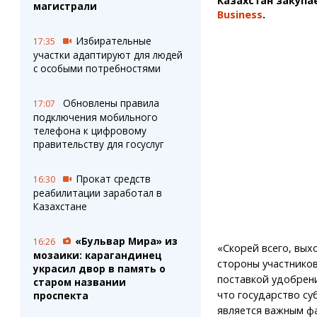
Казахстан закупа
магистрали
Business
.
Избирательные
17:35
участки адаптируют для людей
с особыми потребностями
Обновлены правила
17:07
подключения мобильного
телефона к цифровому
правительству для госуслуг
Прокат средств
16:30
реабилитации заработал в
Казахстане
«Бульвар Мира» из
16:26
«Скорей всего, вых
мозаики: карагандинец
стороны участников
украсил двор в память о
поставкой удобрени
старом названии
что государство су
проспекта
является важным ф