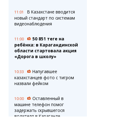
В Казахстане вводится
11:01
новый стандарт по системам
видеонаблюдения
50 851 теңге на
11:00
ребёнка: в Карагандинской
области стартовала акция
«Дорога в школу»
Напугавшее
10:33
казахстанцев фото с тигром
назвали фейком
Оставленный в
10:00
машине телефон помог
задержать скрывшегося
водителя в Караганде
В Алматы объявили
9:52