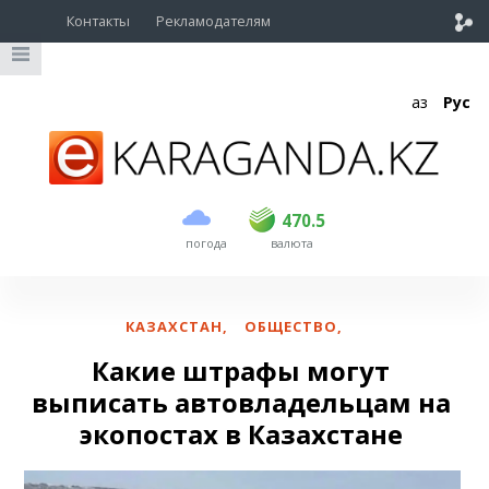
Контакты
Рекламодателям
Қаз
Рус
покупка
продажа
USD
469
470.5
470.5
погода
валюта
EUR
541
545
RUB
5.51
5.6
КАЗАХСТАН
,
ОБЩЕСТВО
,
Какие штрафы могут
выписать автовладельцам на
экопостах в Казахстане