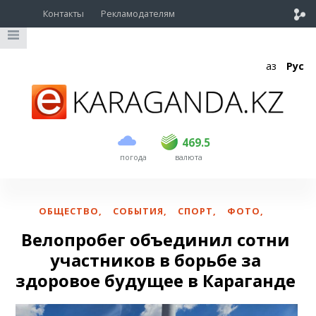
Контакты
Рекламодателям
Қаз
Рус
покупка
продажа
USD
468.5
469.5
469.5
погода
валюта
EUR
540
544
RUB
5.55
5.6
ОБЩЕСТВО
,
СОБЫТИЯ
,
СПОРТ
,
ФОТО
,
Велопробег объединил сотни
участников в борьбе за
здоровое будущее в Караганде