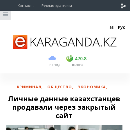
Контакты
Рекламодателям
Қаз
Рус
покупка
продажа
USD
468.5
470.8
470.8
погода
валюта
EUR
539
541.5
RUB
5.53
5.6
КРИМИНАЛ
,
ОБЩЕСТВО
,
ЭКОНОМИКА
,
Личные данные казахстанцев
продавали через закрытый
сайт